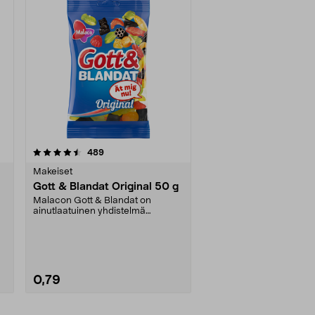
arvostelut
489
Makeiset
Gott & Blandat Original 50 g
Malacon Gott & Blandat on
ainutlaatuinen yhdistelmä
makeaa, suolaista ja kirpeää....
–
0,79