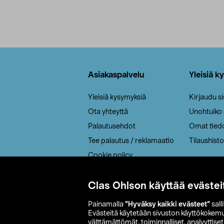
Alatunniste
Asiakaspalvelu
Yleisiä k
Yleisiä kysymyksiä
Kirjaudu s
Ota yhteyttä
Unohtuiko
Palautusehdot
Omat tied
Tee palautus / reklamaatio
Tilaushisto
Cookie policy
Toimitustavat
Saavutettavuus
Clas Ohlson käyttää evästei
Painamalla
”Hyväksy kaikki evästeet”
sall
Evästeitä käytetään sivuston käyttökokem
välttämättömät, toiminnalliset, analyyttise