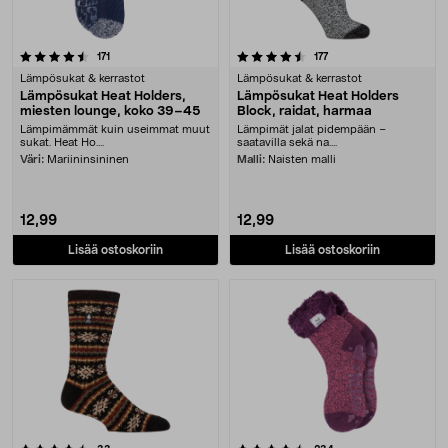
4.5 viidestä tähdestä
arvostelut
arvostelut
171
177
Lämpösukat & kerrastot
Lämpösukat & kerrastot
Lämpösukat Heat Holders,
Lämpösukat Heat Holders
miesten lounge, koko 39–45
Block, raidat, harmaa
Lämpimämmät kuin useimmat muut
Lämpimät jalat pidempään –
sukat. Heat Ho....
saatavilla sekä na....
Väri:
Mariininsininen
Malli:
Naisten malli
12,99
12,99
Lisää ostoskoriin
Lisää ostoskoriin
4.5 viidestä tähdestä