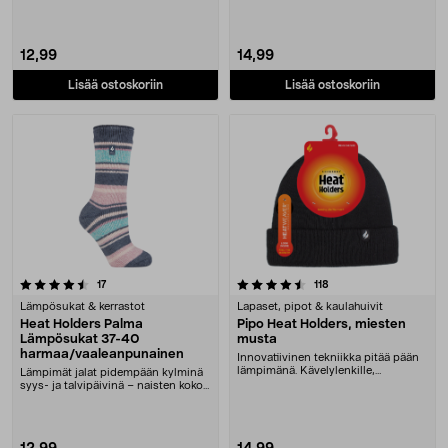
12,99
14,99
Lisää ostoskoriin
Lisää ostoskoriin
4.5 viidestä tähdestä
arvostelut
arvostelut
17
118
Lämpösukat & kerrastot
Lapaset, pipot & kaulahuivit
Heat Holders Palma
Pipo Heat Holders, miesten
Lämpösukat 37-40
musta
harmaa/vaaleanpunainen
Innovatiivinen tekniikka pitää pään
lämpimänä. Kävelylenkille,
Lämpimät jalat pidempään kylminä
bussipysäkillä od....
syys- ja talvipäivinä – naisten koko
37 - 40. H....