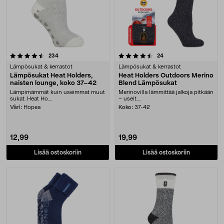
4.5 viidestä tähdestä
arvostelut
arvostelut
234
24
Lämpösukat & kerrastot
Lämpösukat & kerrastot
Lämpösukat Heat Holders,
Heat Holders Outdoors Merino
naisten lounge, koko 37–42
Blend Lämpösukat
Lämpimämmät kuin useimmat muut
Merinovilla lämmittää jalkoja pitkään
sukat. Heat Ho....
– useit....
Väri:
Hopea
Koko:
37-42
12,99
19,99
Lisää ostoskoriin
Lisää ostoskoriin