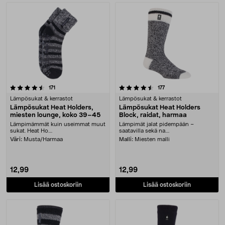
4.5 viidestä tähdestä
arvostelut
arvostelut
171
177
Lämpösukat & kerrastot
Lämpösukat & kerrastot
Lämpösukat Heat Holders,
Lämpösukat Heat Holders
miesten lounge, koko 39–45
Block, raidat, harmaa
Lämpimämmät kuin useimmat muut
Lämpimät jalat pidempään –
sukat. Heat Ho....
saatavilla sekä na....
Väri:
Musta/Harmaa
Malli:
Miesten malli
12,99
12,99
Lisää ostoskoriin
Lisää ostoskoriin