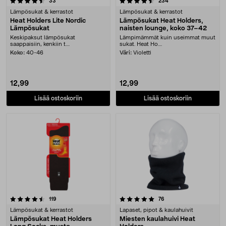
arvostelut
arvostelut
33
234
Lämpösukat & kerrastot
Lämpösukat & kerrastot
Heat Holders Lite Nordic
Lämpösukat Heat Holders,
Lämpösukat
naisten lounge, koko 37–42
Keskipaksut lämpösukat
Lämpimämmät kuin useimmat muut
saappaisiin, kenkiin t....
sukat. Heat Ho....
Koko:
40-46
Väri:
Violetti
12,99
12,99
Lisää ostoskoriin
Lisää ostoskoriin
5.0 viidestä tähdestä
arvostelut
arvostelut
119
76
Lämpösukat & kerrastot
Lapaset, pipot & kaulahuivit
Lämpösukat Heat Holders
Miesten kaulahuivi Heat