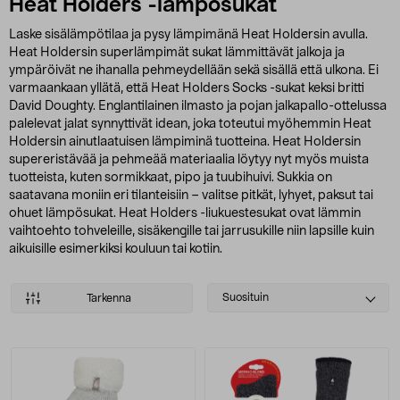
Heat Holders -lämpösukat
Laske sisälämpötilaa ja pysy lämpimänä Heat Holdersin avulla.
Heat Holdersin superlämpimät sukat lämmittävät jalkoja ja
ympäröivät ne ihanalla pehmeydellään sekä sisällä että ulkona. Ei
varmaankaan yllätä, että Heat Holders Socks -sukat keksi britti
David Doughty. Englantilainen ilmasto ja pojan jalkapallo-ottelussa
palelevat jalat synnyttivät idean, joka toteutui myöhemmin Heat
Holdersin ainutlaatuisen lämpiminä tuotteina. Heat Holdersin
supereristävää ja pehmeää materiaalia löytyy nyt myös muista
tuotteista, kuten sormikkaat, pipo ja tuubihuivi. Sukkia on
saatavana moniin eri tilanteisiin – valitse pitkät, lyhyet, paksut tai
ohuet lämpösukat. Heat Holders -liukuestesukat ovat lämmin
vaihtoehto tohveleille, sisäkengille tai jarrusukille niin lapsille kuin
aikuisille esimerkiksi kouluun tai kotiin.
Select
Suosituin
Tarkenna
sorting
Tuotteet