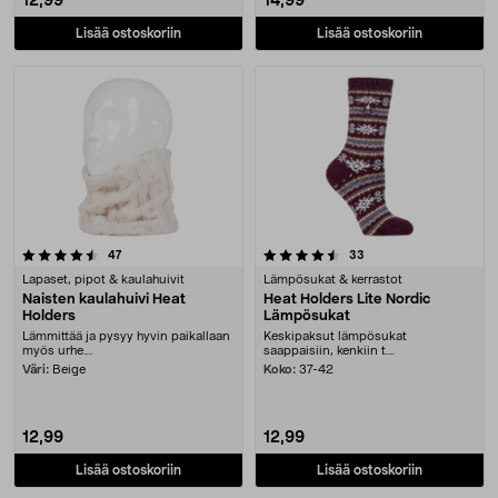
12,99
14,99
Lisää ostoskoriin
Lisää ostoskoriin
4.5 viidestä tähdestä
arvostelut
arvostelut
47
33
Lapaset, pipot & kaulahuivit
Lämpösukat & kerrastot
Naisten kaulahuivi Heat
Heat Holders Lite Nordic
Holders
Lämpösukat
Lämmittää ja pysyy hyvin paikallaan
Keskipaksut lämpösukat
myös urhe....
saappaisiin, kenkiin t....
Väri:
Beige
Koko:
37-42
12,99
12,99
Lisää ostoskoriin
Lisää ostoskoriin