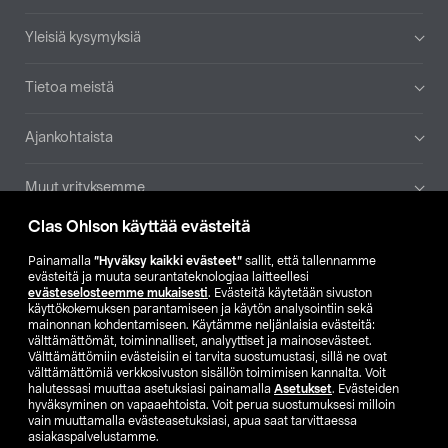
Yleisiä kysymyksiä
Tietoa meistä
Ajankohtaista
Muut yrityksemme
Clas Ohlson käyttää evästeitä
Etsi myymälä
Painamalla
”Hyväksy kaikki evästeet”
sallit, että tallennamme
evästeitä ja muuta seurantateknologiaa laitteellesi
SE
NO
FI
evästeselosteemme mukaisesti
. Evästeitä käytetään sivuston
käyttökokemuksen parantamiseen ja käytön analysointiin sekä
FI
SV
mainonnan kohdentamiseen. Käytämme neljänlaisia evästeitä:
välttämättömät, toiminnalliset, analyyttiset ja mainosevästeet.
Välttämättömiin evästeisiin ei tarvita suostumustasi, sillä ne ovat
välttämättömiä verkkosivuston sisällön toimimisen kannalta. Voit
halutessasi muuttaa asetuksiasi painamalla
Asetukset
. Evästeiden
hyväksyminen on vapaaehtoista. Voit perua suostumuksesi milloin
vain muuttamalla evästeasetuksiasi, apua saat tarvittaessa
asiakaspalvelustamme.