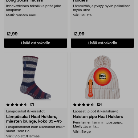
Long Socks, musta
Holders
Innovatiivinen tekniikka pitää jalat
Lämmittää ja pysyy hyvin paikallaan
lämpimin....
myös urhe....
Malli:
Naisten malli
Väri:
Musta
12,99
12,99
Lisää ostoskoriin
Lisää ostoskoriin
4.5 viidestä tähdestä
arvostelut
arvostelut
171
124
Lämpösukat & kerrastot
Lapaset, pipot & kaulahuivit
Lämpösukat Heat Holders,
Naisten pipo Heat Holders
miesten lounge, koko 39–45
Perinteinen lämmin tupsupipo.
Miellyttävän lä....
Lämpimämmät kuin useimmat muut
sukat. Heat Ho....
Väri:
Beige
Väri:
Violetti/Harmaa