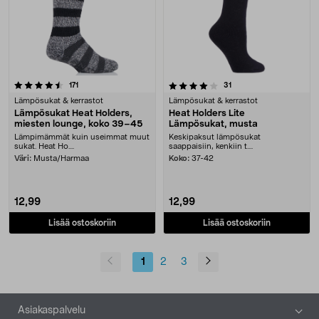
4.0 viidestä tähdestä
arvostelut
arvostelut
171
31
Lämpösukat & kerrastot
Lämpösukat & kerrastot
Lämpösukat Heat Holders,
Heat Holders Lite
miesten lounge, koko 39–45
Lämpösukat, musta
Lämpimämmät kuin useimmat muut
Keskipaksut lämpösukat
sukat. Heat Ho....
saappaisiin, kenkiin t....
Väri:
Musta/Harmaa
Koko:
37-42
12,99
12,99
Lisää ostoskoriin
Lisää ostoskoriin
1
2
3
Alatunniste
Asiakaspalvelu