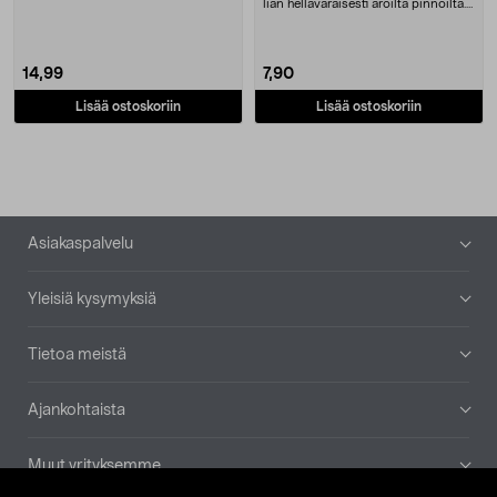
tabletis....
lian hellävaraisesti aroilta pinnoilta.
IT Du....
14,99
7,90
Lisää ostoskoriin
Lisää ostoskoriin
Alatunniste
Asiakaspalvelu
Yleisiä kysymyksiä
Tietoa meistä
Ajankohtaista
Muut yrityksemme