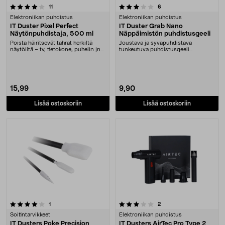
3.0 viidestä tähdestä
arvostelut
arvostelut
11
6
Elektroniikan puhdistus
Elektroniikan puhdistus
IT Duster Pixel Perfect
IT Duster Grab Nano
Näytönpuhdistaja, 500 ml
Näppäimistön puhdistusgeeli
Poista häiritsevät tahrat herkiltä
Joustava ja syväpuhdistava
näytöiltä – tv, tietokone, puhelin jne.
tunkeutuva puhdistusgeeli
IT Du....
hankalapääsyisiin paikkoihi....
15,99
9,90
Lisää ostoskoriin
Lisää ostoskoriin
3.0 viidestä tähdestä
arvostelut
arvostelut
1
2
Soitintarvikkeet
Elektroniikan puhdistus
IT Dusters Poke Precision
IT Dusters AirTec Pro Type 2