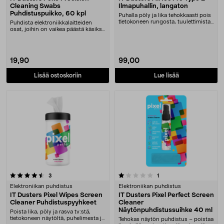
Cleaning Swabs
Ilmapuhallin, langaton
Puhdistuspuikko, 60 kpl
Puhalla pöly ja lika tehokkaasti pois
tietokoneen rungosta, tuulettimista,
Puhdista elektroniikkalaitteiden
emole....
osat, joihin on vaikea päästä käsiksi.
Poke Pre....
19,90
99,00
Lisää ostoskoriin
Lue lisää
1.0 viidestä tähdestä
arvostelut
arvostelut
3
1
Elektroniikan puhdistus
Elektroniikan puhdistus
IT Dusters Pixel Wipes Screen
IT Dusters Pixel Perfect Screen
Cleaner Puhdistuspyyhkeet
Cleaner
Näytönpuhdistussuihke 40 ml
Poista lika, pöly ja rasva tv:stä,
tietokoneen näytöltä, puhelimesta ja
Tehokas näytön puhdistus – poistaa