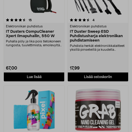
4.5 viidestä tähdestä
arvostelut
arvostelut
15
4
Elektroniikan puhdistus
Elektroniikan puhdistus
IT Dusters CompuCleaner
IT Duster Sweep ESD
Xpert Ilmapuhallin, 550 W
Puhdistusharja elektroniikan
puhdistamiseen
Puhalla pöly ja lika pois tietokoneen
rungosta, tuulettimista, emolevyltä
Puhdista herkät elektroniikkalaitteet
jne. C....
yksillä pinseteillä ja kuudella
erikokoise....
67,00
17,99
Lue lisää
Lisää ostoskoriin