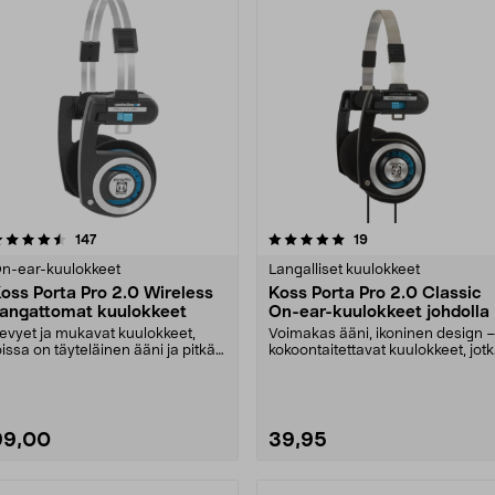
5.0 viidestä
arvostelut
4.5 viidestä
arvostelut
147
19
tähdestä
tähdestä
n-ear-kuulokkeet
Langalliset kuulokkeet
oss Porta Pro 2.0 Wireless
Koss Porta Pro 2.0 Classic
angattomat kuulokkeet
On-ear-kuulokkeet johdolla
evyet ja mukavat kuulokkeet,
Voimakas ääni, ikoninen design 
oissa on täyteläinen ääni ja pitkä
kokoontaitettavat kuulokkeet, jot
kun kesto (20....
on helppo o....
99,00
39,95