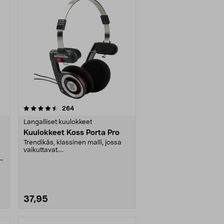
arvostelut
264
Langalliset kuulokkeet
Kuulokkeet Koss Porta Pro
Trendikäs, klassinen malli, jossa
vaikuttavat....
–
ka
37,95