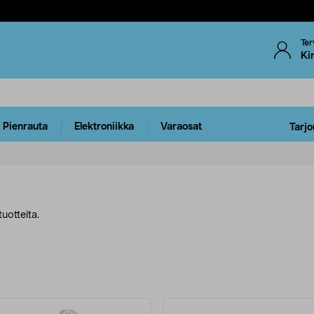
Ter
Ki
Pienrauta
Elektroniikka
Varaosat
Tarjo
uotteita.
uotteet