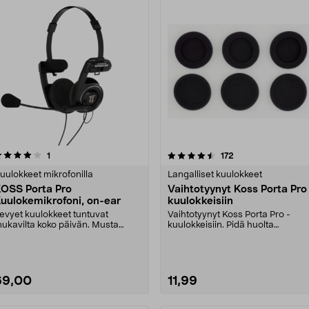
4.5 viidestä
arvostelut
4.5 viidestä
arvostelut
1
172
tähdestä
tähdestä
uulokkeet mikrofonilla
Langalliset kuulokkeet
OSS Porta Pro
Vaihtotyynyt Koss Porta Pro
uulokemikrofoni, on-ear
kuulokkeisiin
evyet kuulokkeet tuntuvat
Vaihtotyynyt Koss Porta Pro -
ukavilta koko päivän. Musta
kuulokkeisiin. Pidä huolta
OSS Porta Pro -kuulokem....
hygieniasta - vaihda tyy....
69,00
11,99