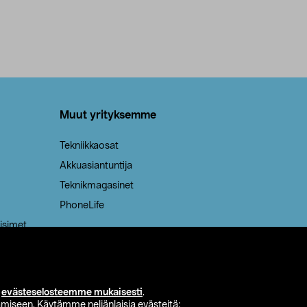
Muut yrityksemme
Tekniikkaosat
Akkuasiantuntija
Teknikmagasinet
PhoneLife
isimet
i
evästeselosteemme mukaisesti
.
miseen. Käytämme neljänlaisia evästeitä: