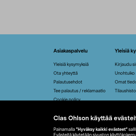
Alatunniste
Asiakaspalvelu
Yleisiä k
Yleisiä kysymyksiä
Kirjaudu s
Ota yhteyttä
Unohtuiko
Palautusehdot
Omat tied
Tee palautus / reklamaatio
Tilaushisto
Cookie policy
Toimitustavat
Saavutettavuus
Clas Ohlson käyttää evästei
Painamalla
”Hyväksy kaikki evästeet”
sall
Evästeitä käytetään sivuston käyttökokem