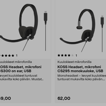
4.0 viidestä
arvostelut
arvostelut
1
1
tähdestä
uulokkeet mikrofonilla
Kuulokkeet mikrofonilla
OSS Headset, mikrofoni
KOSS Headset, mikrofoni
S300 on ear, USB
CS295 monokuuloke, USB
evyet kuulokkeet tuntuvat
Monoheadset – kevyet kuulokke
ukavilta koko päivän. Mustat
tuntuvat mukavilta koko päivän.
OSS CS300 USB -kuulokk....
Mustat KOSS CS29....
69,00
62,00