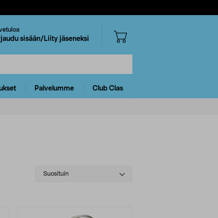
vetuloa
rjaudu sisään/Liity jäseneksi
ukset
Palvelumme
Club Clas
Select
Suosituin
sorting