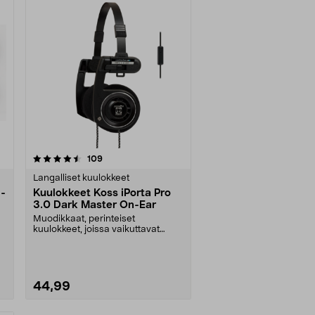
Katso Vaihtoehdot
arvostelut
109
Langalliset kuulokkeet
 -
Kuulokkeet Koss iPorta Pro
3.0 Dark Master On-Ear
Muodikkaat, perinteiset
kuulokkeet, joissa vaikuttavat
ääniominaisuudet. Kokoont....
44,99