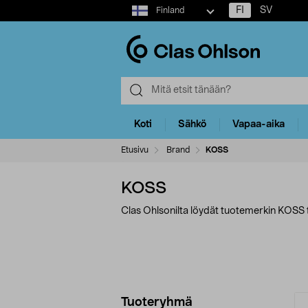
Select
FI
SV
Finland
market
Koti
Sähkö
Vapaa-aika
Etusivu
Brand
KOSS
KOSS
Clas Ohlsonilta löydät tuotemerkin KOSS t
Tarkenna
T
Tuoteryhmä