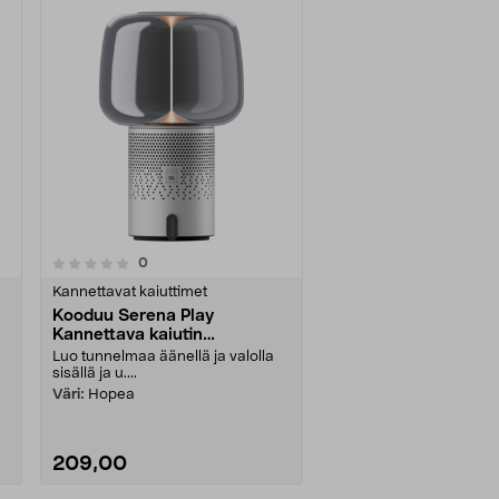
arvostelut
0
Kannettavat kaiuttimet
Kooduu Serena Play
Kannettava kaiutin
valaistuksella
Luo tunnelmaa äänellä ja valolla
sisällä ja u....
Väri:
Hopea
209,00