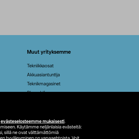
Muut yrityksemme
Tekniikkaosat
Akkuasiantuntija
Teknikmagasinet
PhoneLife
isimet
i
evästeselosteemme mukaisesti
.
miseen. Käytämme neljänlaisia evästeitä:
i, sillä ne ovat välttämättömiä
den hyväksyminen on vapaaehtoista. Voit