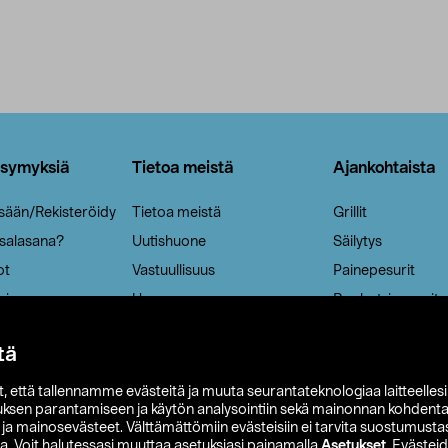
ysymyksiä
Tietoa meistä
Ajankohtaista
isään/Rekisteröidy
Tietoa meistä
Grillit
 salasana?
Uutishuone
Säilytys
ot
Vastuullisuus
Painepesurit
ria
Ura
Ruohotrimmerit
Aurinkokennovala
tä
it, että tallennamme evästeitä ja muuta seurantateknologiaa laitteelles
uksen parantamiseen ja käytön analysointiin sekä mainonnan kohdenta
t ja mainosevästeet. Välttämättömiin evästeisiin ei tarvita suostumustas
a. Voit halutessasi muuttaa asetuksiasi painamalla
Asetukset
. Evästei