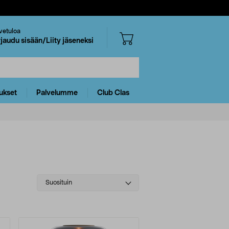
vetuloa
rjaudu sisään/Liity jäseneksi
ukset
Palvelumme
Club Clas
Select
Suosituin
sorting