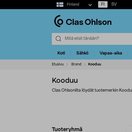
Select
FI
SV
Finland
market
Koti
Sähkö
Vapaa-aika
Etusivu
Brand
Kooduu
Kooduu
Clas Ohlsonilta löydät tuotemerkin Kooduu
Tarkenna
T
Tuoteryhmä