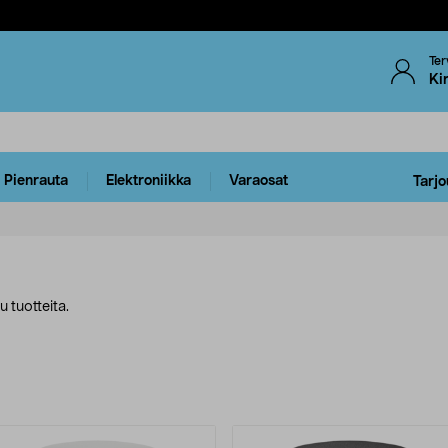
Ter
Ki
Pienrauta
Elektroniikka
Varaosat
Tarjo
 tuotteita.
uotteet