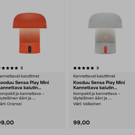
5.0 viidestä
arvostelut
arvostelut
3
3
0.0 viidestä
tähdestä
tähdestä
annettavat kaiuttimet
Kannettavat kaiuttimet
ooduu Sensa Play Mini
Kooduu Sensa Play Mini
annettava kaiutin
Kannettava kaiutin
alaistuksella
valaistuksella
ompakti ja kannettava –
Kompakti ja kannettava –
äyteläinen ääni ja ....
täyteläinen ääni ja ....
äri:
Oranssi
Väri:
Valkoinen
99,00
99,00