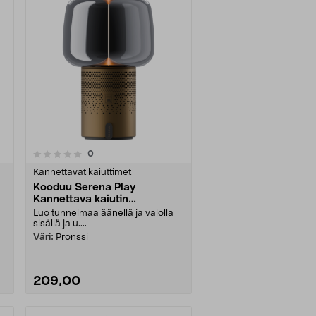
arvostelut
0
Kannettavat kaiuttimet
Kooduu Serena Play
Kannettava kaiutin
valaistuksella
Luo tunnelmaa äänellä ja valolla
sisällä ja u....
Väri:
Pronssi
209,00