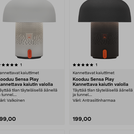
5.0 viidestä
arvostelut
arvostelut
1
1
0.0 viidestä
tähdestä
tähdestä
annettavat kaiuttimet
Kannettavat kaiuttimet
ooduu Sensa Play
Kooduu Sensa Play
annettava kaiutin valolla
Kannettava kaiutin valolla
äyttää tilan täyteläisellä äänellä
Täyttää tilan täyteläisellä äänellä
a tunnel....
ja tunnel....
äri:
Valkoinen
Väri:
Antrasiitinharmaa
199,00
199,00