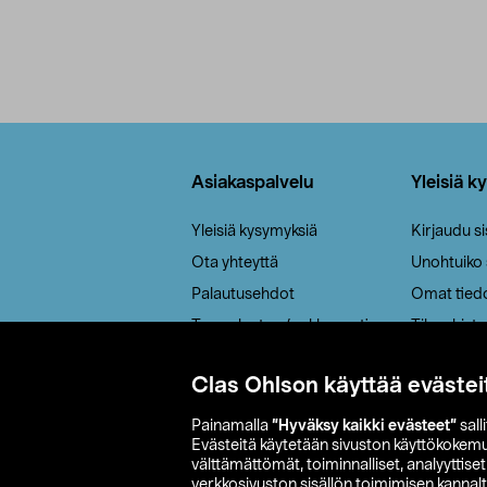
Alatunniste
Asiakaspalvelu
Yleisiä k
Yleisiä kysymyksiä
Kirjaudu s
Ota yhteyttä
Unohtuiko
Palautusehdot
Omat tied
Tee palautus / reklamaatio
Tilaushisto
Cookie policy
Clas Ohlson käyttää evästei
Toimitustavat
Saavutettavuus
Painamalla
”Hyväksy kaikki evästeet”
sall
Evästeitä käytetään sivuston käyttökokem
välttämättömät, toiminnalliset, analyyttise
verkkosivuston sisällön toimimisen kannalt