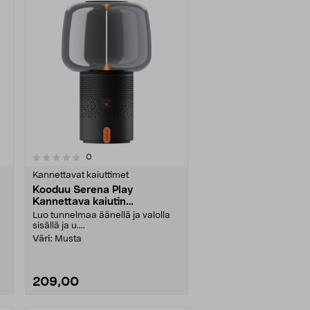
arvostelut
0
Kannettavat kaiuttimet
Kooduu Serena Play
Kannettava kaiutin
valaistuksella
Luo tunnelmaa äänellä ja valolla
sisällä ja u....
Väri:
Musta
209,00