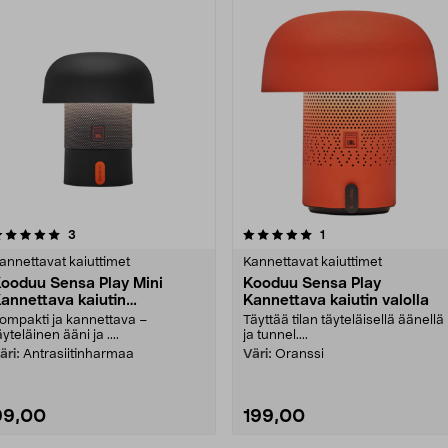
5.0 viidestä
arvostelut
arvostelut
3
1
0.0 viidestä
tähdestä
tähdestä
annettavat kaiuttimet
Kannettavat kaiuttimet
ooduu Sensa Play Mini
Kooduu Sensa Play
annettava kaiutin
Kannettava kaiutin valolla
alaistuksella
ompakti ja kannettava –
Täyttää tilan täyteläisellä äänellä
äyteläinen ääni ja ....
ja tunnel....
äri:
Antrasiitinharmaa
Väri:
Oranssi
99,00
199,00