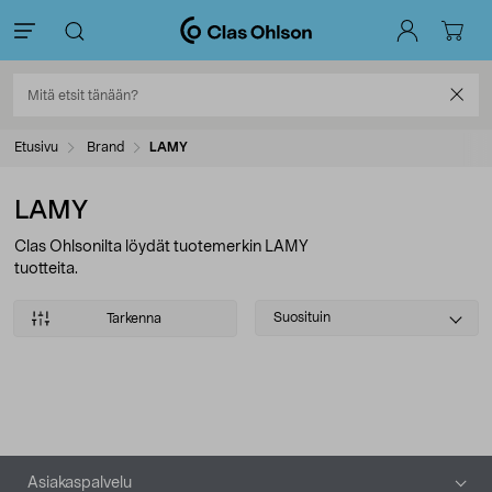
Etusivu
Brand
LAMY
LAMY
Clas Ohlsonilta löydät tuotemerkin LAMY
tuotteita.
Select
Suosituin
Tarkenna
sorting
Tuotteet
Alatunniste
Asiakaspalvelu