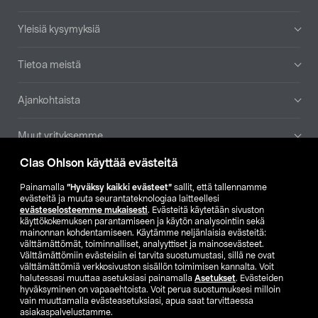
Yleisiä kysymyksiä
Tietoa meistä
Ajankohtaista
Muut yrityksemme
Clas Ohlson käyttää evästeitä
Etsi myymälä
Painamalla
”Hyväksy kaikki evästeet”
sallit, että tallennamme
evästeitä ja muuta seurantateknologiaa laitteellesi
SE
NO
FI
evästeselosteemme mukaisesti
. Evästeitä käytetään sivuston
käyttökokemuksen parantamiseen ja käytön analysointiin sekä
FI
SV
mainonnan kohdentamiseen. Käytämme neljänlaisia evästeitä:
välttämättömät, toiminnalliset, analyyttiset ja mainosevästeet.
Välttämättömiin evästeisiin ei tarvita suostumustasi, sillä ne ovat
välttämättömiä verkkosivuston sisällön toimimisen kannalta. Voit
halutessasi muuttaa asetuksiasi painamalla
Asetukset
. Evästeiden
hyväksyminen on vapaaehtoista. Voit perua suostumuksesi milloin
vain muuttamalla evästeasetuksiasi, apua saat tarvittaessa
asiakaspalvelustamme.