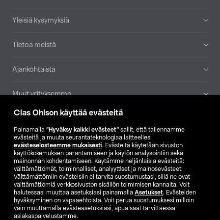
Yleisiä kysymyksiä
Tietoa meistä
Ajankohtaista
Muut yrityksemme
Clas Ohlson käyttää evästeitä
Etsi myymälä
Painamalla
”Hyväksy kaikki evästeet”
sallit, että tallennamme
evästeitä ja muuta seurantateknologiaa laitteellesi
SE
NO
FI
evästeselosteemme mukaisesti
. Evästeitä käytetään sivuston
käyttökokemuksen parantamiseen ja käytön analysointiin sekä
FI
SV
mainonnan kohdentamiseen. Käytämme neljänlaisia evästeitä:
välttämättömät, toiminnalliset, analyyttiset ja mainosevästeet.
Välttämättömiin evästeisiin ei tarvita suostumustasi, sillä ne ovat
välttämättömiä verkkosivuston sisällön toimimisen kannalta. Voit
halutessasi muuttaa asetuksiasi painamalla
Asetukset
. Evästeiden
hyväksyminen on vapaaehtoista. Voit perua suostumuksesi milloin
vain muuttamalla evästeasetuksiasi, apua saat tarvittaessa
asiakaspalvelustamme.