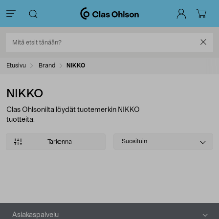
Etusivu
Brand
NIKKO
NIKKO
Clas Ohlsonilta löydät tuotemerkin NIKKO
tuotteita.
Select
Suosituin
Tarkenna
sorting
Tuotteet
Alatunniste
Asiakaspalvelu