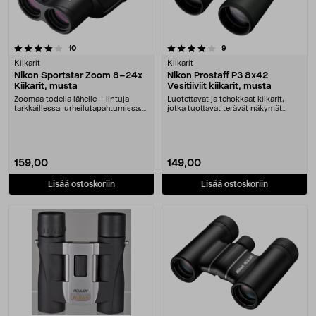
4.0 viidestä tähdestä
arvostelut
arvostelut
10
9
Kiikarit
Kiikarit
Nikon Sportstar Zoom 8–24x
Nikon Prostaff P3 8x42
Kiikarit, musta
Vesitiiviit kiikarit, musta
Zoomaa todella lähelle – lintuja
Luotettavat ja tehokkaat kiikarit,
tarkkaillessa, urheilutapahtumissa,
jotka tuottavat terävät näkymät
metsällä ta....
lintujen tark....
159,00
149,00
Lisää ostoskoriin
Lisää ostoskoriin