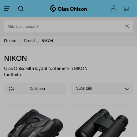
Etusivu
Brand
NIKON
NIKON
Clas Ohlsonilta löydät tuotemerkin NIKON
tuotteita.
Select
Suosituin
Tarkenna
sorting
Tuotteet