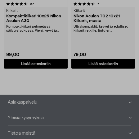
4.5 viidestä tähdestä
arvostelut
arvostelut
37
7
Kiikarit
Kiikarit
Kompaktikiikari 10x25 Nikon
Nikon Aculon T02 10x21
Aculon A30
Kiikarit, musta
Kompaktikiikari pehmeässä
Ultrakompaktit, kevyet ja edulliset
säilytyslaukussa. Pieni, kevyt ja
kiikarit retkille, lintujen
kätevä. Laaja pupill....
tarkkailemiseen ....
99,00
79,00
Lisää ostoskoriin
Lisää ostoskoriin
Alatunniste
Asiakaspalvelu
Yleisiä kysymyksiä
Tietoa meistä