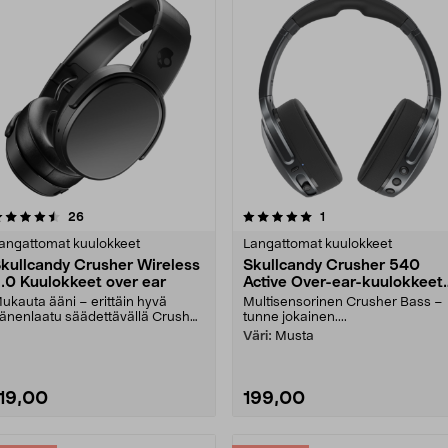
5.0 viidestä
arvostelut
arvostelut
26
1
0.0 viidestä
tähdestä
tähdestä
angattomat kuulokkeet
Langattomat kuulokkeet
kullcandy Crusher Wireless
Skullcandy Crusher 540
.0 Kuulokkeet over ear
Active Over-ear-kuulokkeet,
musta
ukauta ääni – erittäin hyvä
Multisensorinen Crusher Bass –
änenlaatu säädettävällä Crusher
tunne jokainen....
ass -bassotoiminn....
Väri:
Musta
119,00
199,00