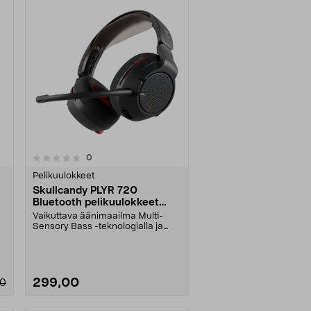
arvostelut
0
Pelikuulokkeet
Skullcandy PLYR 720
Bluetooth pelikuulokkeet
mikrofonilla, musta
Vaikuttava äänimaailma Multi-
Sensory Bass -teknologialla ja
THX Spatial Audio -o....
299,00
00