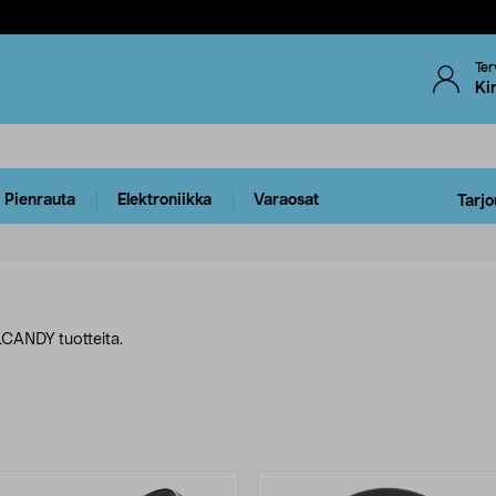
Ter
Ki
Pienrauta
Elektroniikka
Varaosat
Tarjo
LCANDY tuotteita.
uotteet