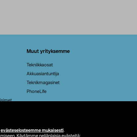
Muut yrityksemme
Tekniikkaosat
Akkuasiantuntija
Teknikmagasinet
PhoneLife
isimet
i
evästeselosteemme mukaisesti
.
miseen. Käytämme neljänlaisia evästeitä: