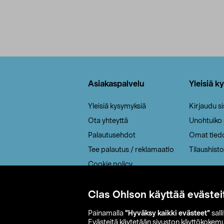
Alatunniste
Asiakaspalvelu
Yleisiä k
Yleisiä kysymyksiä
Kirjaudu s
Ota yhteyttä
Unohtuiko
Palautusehdot
Omat tied
Tee palautus / reklamaatio
Tilaushisto
Cookie policy
Toimitustavat
Saavutettavuus
Clas Ohlson käyttää evästei
Painamalla
”Hyväksy kaikki evästeet”
sall
Evästeitä käytetään sivuston käyttökokem