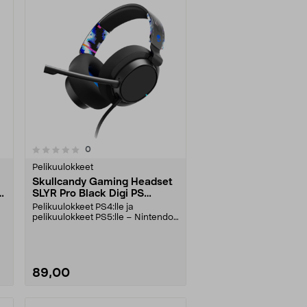
arvostelut
0
Pelikuulokkeet
Skullcandy Gaming Headset
SLYR Pro Black Digi PS
Pelikuulokkeet
Pelikuulokkeet PS4:lle ja
pelikuulokkeet PS5:lle – Nintendo
Switchin, Xboxin ja ....
89,00