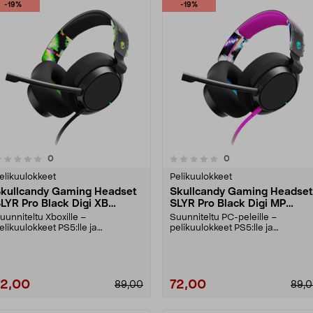
-19%
-19%
arvostelut
arvostelut
0
0
0.0 viidestä
0.0 viidestä
tähdestä
tähdestä
elikuulokkeet
Pelikuulokkeet
kullcandy Gaming Headset
Skullcandy Gaming Headset
LYR Pro Black Digi XB
SLYR Pro Black Digi MP
elikuulokkeet
Pelikuulokkeet
uunniteltu Xboxille –
Suunniteltu PC-peleille –
elikuulokkeet PS5:lle ja
pelikuulokkeet PS5:lle ja
elikuulokkeet PS4:lle, Nintend....
pelikuulokkeet PS4:lle, sekä....
72,00
72,00
89,00
89,