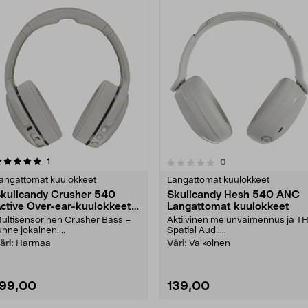
arvostelut
1
arvostelut
0
0.0 viidestä
0.0 viidestä
tähdestä
tähdestä
angattomat kuulokkeet
Langattomat kuulokkeet
kullcandy Crusher 540
Skullcandy Hesh 540 ANC
ctive Over-ear-kuulokkeet,
Langattomat kuulokkeet
musta
ultisensorinen Crusher Bass –
Aktiivinen melunvaimennus ja T
unne jokainen....
Spatial Audi....
äri:
Harmaa
Väri:
Valkoinen
199,00
139,00