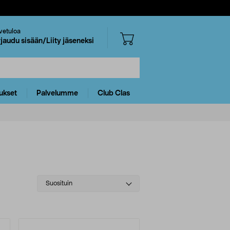
vetuloa
rjaudu sisään/Liity jäseneksi
ukset
Palvelumme
Club Clas
Select
Suosituin
sorting