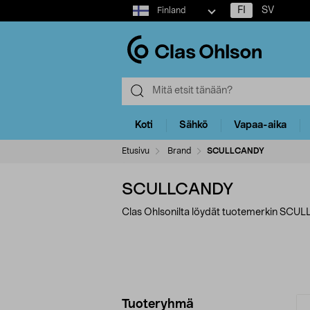
Select
FI
SV
Finland
market
Koti
Sähkö
Vapaa-aika
Etusivu
Brand
SCULLCANDY
SCULLCANDY
Clas Ohlsonilta löydät tuotemerkin SCUL
Tarkenna
T
Tuoteryhmä