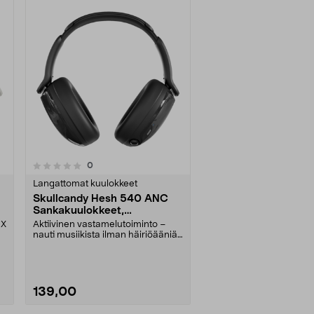
arvostelut
0
Langattomat kuulokkeet
Skullcandy Hesh 540 ANC
Sankakuulokkeet,
kuulokkeet
HX
Aktiivinen vastamelutoiminto –
nauti musiikista ilman häiriöääniä.
Skullcandy-sa....
139,00