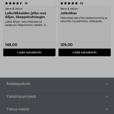
5.0 viidestä tähdestä
arvostelut
arvostelut
10
52
Vene & laituri
Vene & laituri
Laituritikkaiden jatko-osa
Jatkotikas
Siljan, Skeppshultstegen
Helpottaa laiturilta laskeutumista ja
laiturille nousemista. Jatkopala
Jatka Siljan-laituritikkaita ja
tikkaisii....
laskeudu helpommin veteen. 3
ylimääräistä askelm....
149,00
129,00
Lisää ostoskoriin
Lisää ostoskoriin
Alatunniste
Asiakaspalvelu
Yleisiä kysymyksiä
Tietoa meistä