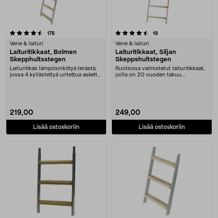
4.5 viidestä tähdestä
arvostelut
arvostelut
176
19
Vene & laituri
Vene & laituri
Laituritikkaat, Bolmen
Laituritikkaat, Siljan
Skepphultsstegen
Skeppshultstegen
Laituritikas lämpösinkittyä terästä,
Ruotsissa valmistetut laituritikkaat,
jossa 4 kyllästettyä uritettua askelta.
joilla on 20 vuoden takuu.
Ske....
Skeppshultstege....
219,00
249,00
Lisää ostoskoriin
Lisää ostoskoriin