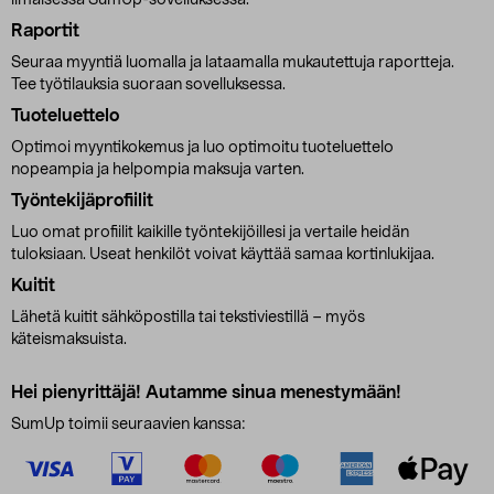
ilmaisessa SumUp-sovelluksessa.
Raportit
Seuraa myyntiä luomalla ja lataamalla mukautettuja raportteja.
Tee työtilauksia suoraan sovelluksessa.
Tuoteluettelo
Optimoi myyntikokemus ja luo optimoitu tuoteluettelo
nopeampia ja helpompia maksuja varten.
Työntekijäprofiilit
Luo omat profiilit kaikille työntekijöillesi ja vertaile heidän
tuloksiaan. Useat henkilöt voivat käyttää samaa kortinlukijaa.
Kuitit
Lähetä kuitit sähköpostilla tai tekstiviestillä – myös
käteismaksuista.
Hei pienyrittäjä! Autamme sinua menestymään!
SumUp toimii seuraavien kanssa: