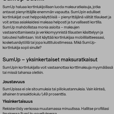
SumUp haluaa kortinlukijoillaan luoda maksuratkaisuja, jotka
antavat pienyrittäjille enemmän vapautta. SumUpin edulliset
kortinlukijat ovat helppokäyttöisiä – pienyrittäjänä vältät tilaukset ja
voit antaa asiakkaidesi maksaa helposti ja turvallisesti kortilla.
SumUp mahdollistaa monia asioita – maksujen
vastaanottamisesta ja verkkomyynnistä tilausten käsittelyyn ja
taloutesi hallintaan. Voit käyttää kortinlukijaa mobiililaitteessasi,
kosketusnäytöllä tai jopa kuittitulostimessa. Mikä SumUp-
kortinlukija sopii sinulle?
SumUp – yksinkertaiset maksuratkaisut
SumUpin kortinlukijalla voit vastaanottaa korttimaksuja myymälässä
tai missä tahansa oletkin.
Joustavuus
SumUpissa ei ole sitoumuksia tai piilokustannuksia. Vain kiinteä,
alhainen transaktiokulu 1,49 prosenttia.
Yksinkertaisuus
Rekisteröidy verkossa muutamassa minuutissa. Hallitse profiiliasi