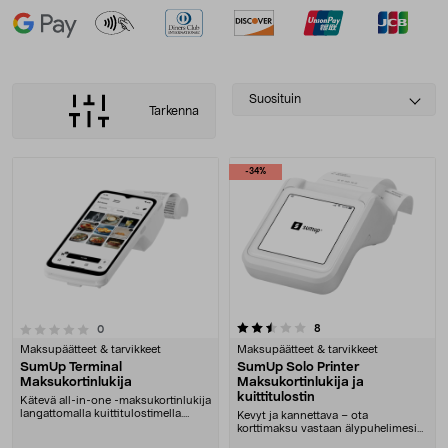
Select
Suosituin
Tarkenna
sorting
Tuotteet
-34%
2.5 viidestä tähdestä
arvostelut
8
arvostelut
0
Maksupäätteet & tarvikkeet
Maksupäätteet & tarvikkeet
SumUp Terminal
SumUp Solo Printer
Maksukortinlukija
Maksukortinlukija ja
kuittitulostin
Kätevä all-in-one -maksukortinlukija
langattomalla kuittitulostimella.
Kevyt ja kannettava – ota
SumUp Ter....
korttimaksu vastaan älypuhelimesi
kautta ja tulosta ku....