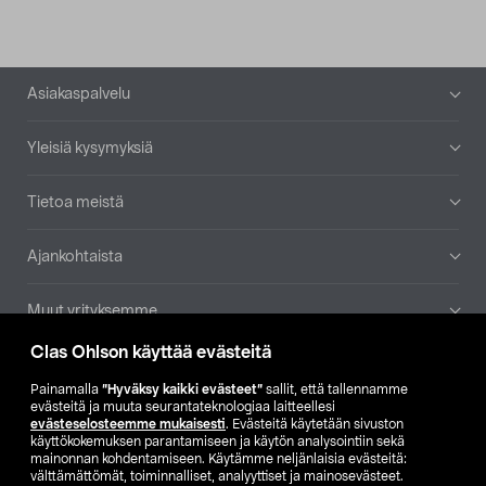
Alatunniste
Asiakaspalvelu
Yleisiä kysymyksiä
Tietoa meistä
Ajankohtaista
Muut yrityksemme
Clas Ohlson käyttää evästeitä
Etsi myymälä
Painamalla
”Hyväksy kaikki evästeet”
sallit, että tallennamme
evästeitä ja muuta seurantateknologiaa laitteellesi
SE
NO
FI
evästeselosteemme mukaisesti
. Evästeitä käytetään sivuston
käyttökokemuksen parantamiseen ja käytön analysointiin sekä
FI
SV
mainonnan kohdentamiseen. Käytämme neljänlaisia evästeitä:
välttämättömät, toiminnalliset, analyyttiset ja mainosevästeet.