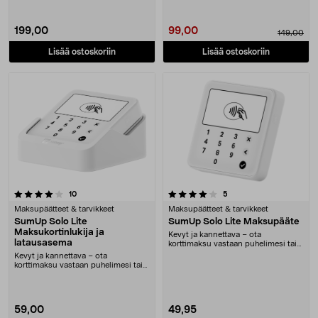
199,00
99,00
149,00
Lisää ostoskoriin
Lisää ostoskoriin
4.0 viidestä tähdestä
arvostelut
arvostelut
10
5
Maksupäätteet & tarvikkeet
Maksupäätteet & tarvikkeet
SumUp Solo Lite
SumUp Solo Lite Maksupääte
Maksukortinlukija ja
Kevyt ja kannettava – ota
latausasema
korttimaksu vastaan puhelimesi tai
tablettisi kautta. ....
Kevyt ja kannettava – ota
korttimaksu vastaan puhelimesi tai
tablettisi kautta. ....
59,00
49,95