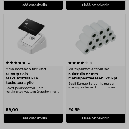
Lisää ostoskoriin
Lisää ostoskoriin
4.0 viidestä tähdestä
arvostelut
arvostelut
3
5
Maksupäätteet & tarvikkeet
Maksupäätteet & tarvikkeet
SumUp Solo
Kuittirulla 57 mm
Maksukortinlukija
maksupäätteeseen, 20 kpl
kosketusnäyttö
Sopii Sumup Soloon ja muiden
maksupäätteiden kuittitulostimiin.
Kevyt ja kannettava – ota
Kuittirulla 57x3....
korttimaksu vastaan älypuhelimesi
kautta – selkeä kosk....
69,00
24,99
Lisää ostoskoriin
Lisää ostoskoriin