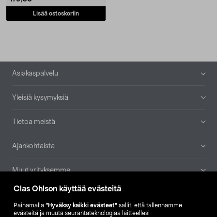
Lisää ostoskoriin
Alatunniste
Asiakaspalvelu
Yleisiä kysymyksiä
Tietoa meistä
Ajankohtaista
Muut yrityksemme
Clas Ohlson käyttää evästeitä
Etsi myymälä
Painamalla
”Hyväksy kaikki evästeet”
sallit, että tallennamme
evästeitä ja muuta seurantateknologiaa laitteellesi