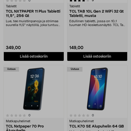
5
arvostelut
0
Tabletit
Tabletit
TCL NXTPAPER 11 Plus Tabletti
TCL TAB 10L Gen 2 WiFi 32 Gt
11,5", 256 Gt
Tabletti, musta
Lue, tee muistiinpanoja ja striimaa
Edullinen tabletti, jossa on 10,1
suurella 11,5" näytöllä, joka tuntuu
tuuman HD-kosketusnäyttö. TCL Tab
paperil....
10l 32 Gt – ....
349,00
149,00
Lisää ostoskoriin
Lisää ostoskoriin
Uutuus
Uutuus
0.0 viidestä tähdestä
arvostelut
arvostelut
0
0
Matkapuhelimet
Matkapuhelimet
TCL Nxtpaper 70 Pro
TCL K70 SE Älupuhelin 64 GB
Älupuhelin