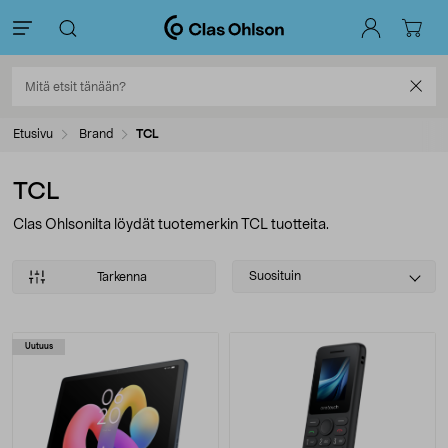
Etusivu
Brand
TCL
TCL
Clas Ohlsonilta löydät tuotemerkin TCL tuotteita.
Select
Suosituin
Tarkenna
sorting
Tuotteet
Uutuus