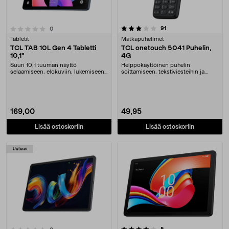
3.5 viidestä tähdestä
arvostelut
91
arvostelut
0
Tabletit
Matkapuhelimet
TCL TAB 10L Gen 4 Tabletti
TCL onetouch 5041 Puhelin,
10,1"
4G
Suuri 10,1 tuuman näyttö
Helppokäyttöinen puhelin
selaamiseen, elokuviin, lukemiseen
soittamiseen, tekstiviesteihin ja
ja kevyeen pelaamise....
multimediaviesteihin.....
169,00
49,95
Lisää ostoskoriin
Lisää ostoskoriin
Uutuus
4.0 viidestä tähdestä
arvostelut