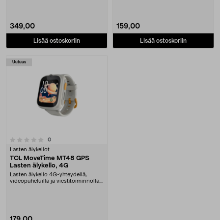
349,00
159,00
Lisää ostoskoriin
Lisää ostoskoriin
Uutuus
arvostelut
0
Lasten älykellot
TCL MoveTime MT48 GPS
Lasten älykello, 4G
Lasten älykello 4G-yhteydellä,
videopuheluilla ja viestitoiminnolla.
TCL MoveTim....
179,00