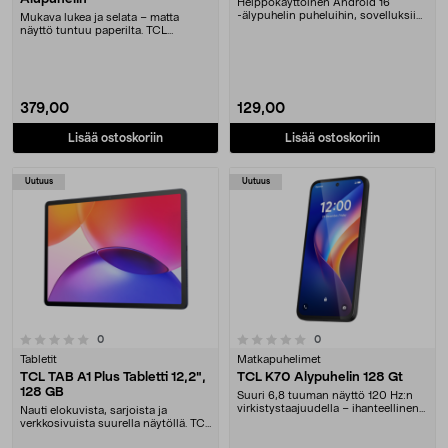
Helppokäyttöinen Android 16
-älypuhelin puheluihin, sovelluksiin
Mukava lukea ja selata – matta
ja nettiselailu....
näyttö tuntuu paperilta. TCL
Nxtpaper 70 Pro -äly....
379,00
129,00
Lisää ostoskoriin
Lisää ostoskoriin
Uutuus
Uutuus
0.0 viidestä tähdestä
arvostelut
arvostelut
0
0
Tabletit
Matkapuhelimet
TCL TAB A1 Plus Tabletti 12,2",
TCL K70 Älypuhelin 128 Gt
128 GB
Suuri 6,8 tuuman näyttö 120 Hz:n
virkistystaajuudella – ihanteellinen
Nauti elokuvista, sarjoista ja
videoille,....
verkkosivuista suurella näytöllä. TCL
TAB A1 Plus....