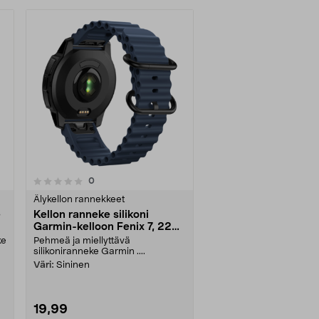
arvostelut
0
Älykellon rannekkeet
e
Kellon ranneke silikoni
Garmin-kelloon Fenix 7, 22
mm Quick release
ke
Pehmeä ja miellyttävä
silikoniranneke Garmin ....
Väri:
Sininen
19,99