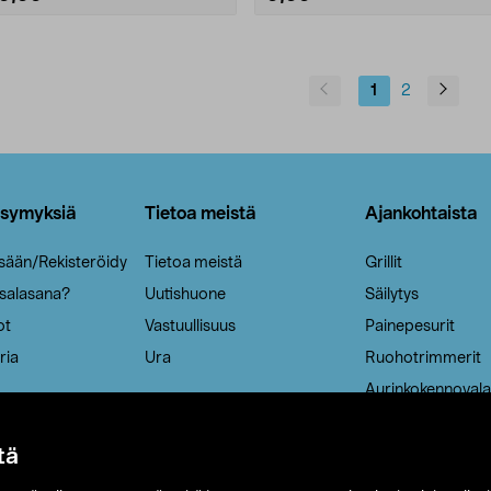
1
2
ysymyksiä
Tietoa meistä
Ajankohtaista
isään/Rekisteröidy
Tietoa meistä
Grillit
 salasana?
Uutishuone
Säilytys
ot
Vastuullisuus
Painepesurit
ria
Ura
Ruohotrimmerit
Aurinkokennovala
tä