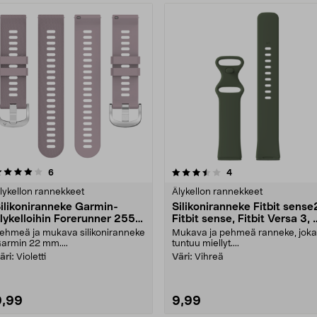
3.5 viidestä
arvostelut
4.5 viidestä
arvostelut
6
4
tähdestä
tähdestä
lykellon rannekkeet
Älykellon rannekkeet
ilikoniranneke Garmin-
Silikoniranneke Fitbit sense
lykelloihin Forerunner 255,
Fitbit sense, Fitbit Versa 3, 
22 mm
Small
ehmeä ja mukava silikoniranneke
Mukava ja pehmeä ranneke, joka
armin 22 mm....
tuntuu miellyt....
äri:
Violetti
Väri:
Vihreä
9,99
9,99