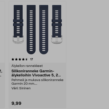
arvostelut
17
Älykellon rannekkeet
2,
Silikoniranneke Garmin-
4
älykelloihin Vivoactive 5, 20
mm
Pehmeä ja mukava silikoniranneke
Garmin 20 mm....
Väri:
Sininen
9,99