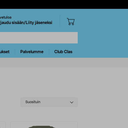
vetuloa
rjaudu sisään/Liity jäseneksi
ukset
Palvelumme
Club Clas
Select
Suosituin
sorting