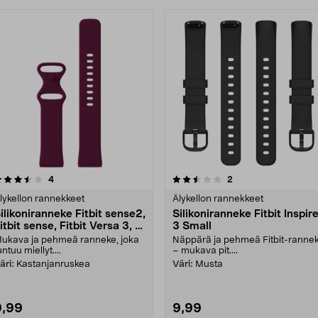
2.5 viidestä
arvostelut
arvostelut
4
2
0.0 viidestä
tähdestä
tähdestä
lykellon rannekkeet
Älykellon rannekkeet
ilikoniranneke Fitbit sense2,
Silikoniranneke Fitbit Inspir
itbit sense, Fitbit Versa 3, 4
3 Small
mall
ukava ja pehmeä ranneke, joka
Näppärä ja pehmeä Fitbit-ranne
untuu miellyt....
– mukava pit....
äri:
Kastanjanruskea
Väri:
Musta
9,99
9,99