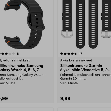
4.5 viidestä
arvostelut
3.0 viidestä
arvostelut
8
17
tähdestä
tähdestä
lykellon rannekkeet
Älykellon rannekkeet
ilikoniranneke Samsung
Silikoniranneke Garmin-
alaxy Watch 4, 5, 6, 7
älykelloihin Vivoactive 5, 20
mm
nna Samsung Galaxy Watch -
Pehmeä ja mukava silikoniranne
ellollesi uusi il....
Garmin 20 mm....
äri:
Musta
Väri:
Musta
9,99
9,99