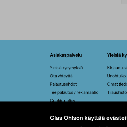
Alatunniste
Asiakaspalvelu
Yleisiä k
Yleisiä kysymyksiä
Kirjaudu s
Ota yhteyttä
Unohtuiko
Palautusehdot
Omat tied
Tee palautus / reklamaatio
Tilaushisto
Cookie policy
Toimitustavat
Saavutettavuus
Clas Ohlson käyttää evästei