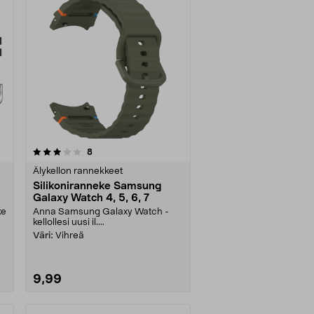
arvostelut
8
Älykellon rannekkeet
Silikoniranneke Samsung
Galaxy Watch 4, 5, 6, 7
ke
Anna Samsung Galaxy Watch -
kellollesi uusi il....
Väri:
Vihreä
9,99