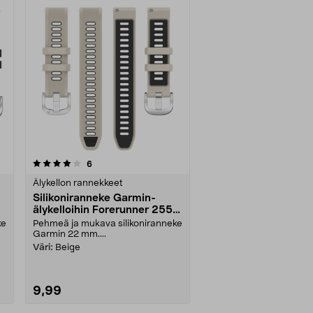
arvostelut
6
Älykellon rannekkeet
Silikoniranneke Garmin-
älykelloihin Forerunner 255,
22 mm
ke
Pehmeä ja mukava silikoniranneke
Garmin 22 mm....
Väri:
Beige
9,99