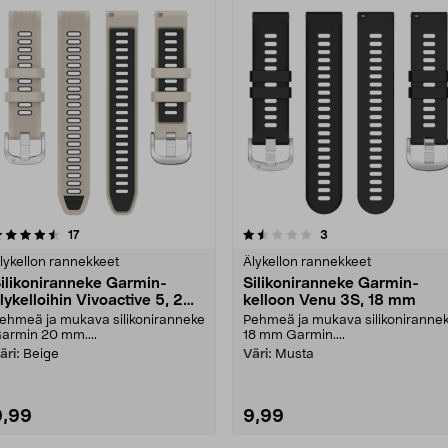
1.5 viidestä
arvostelut
4.0 viidestä
arvostelut
17
3
tähdestä
tähdestä
lykellon rannekkeet
Älykellon rannekkeet
ilikoniranneke Garmin-
Silikoniranneke Garmin-
lykelloihin Vivoactive 5, 20
kelloon Venu 3S, 18 mm
mm
ehmeä ja mukava silikoniranneke
Pehmeä ja mukava silikoniranne
armin 20 mm....
18 mm Garmin....
äri:
Beige
Väri:
Musta
9,99
9,99