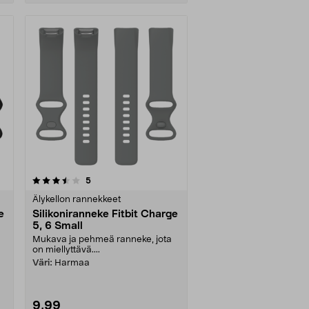
arvostelut
5
Älykellon rannekkeet
e
Silikoniranneke Fitbit Charge
5, 6 Small
Mukava ja pehmeä ranneke, jota
on miellyttävä....
Väri:
Harmaa
9,99