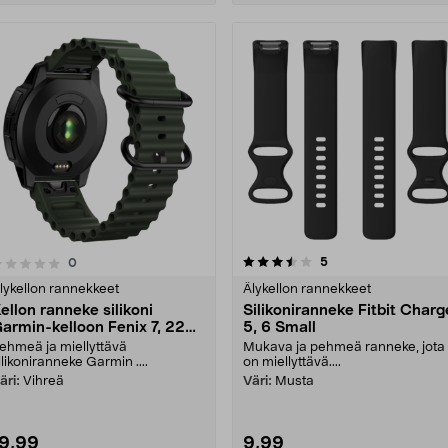
3.5 viidestä
3.5 viidestä
arvostelut
5
arvostelut
0
tähdestä
tähdestä
lykellon rannekkeet
Älykellon rannekkeet
ellon ranneke silikoni
Silikoniranneke Fitbit Charg
armin-kelloon Fenix 7, 22
5, 6 Small
m Quick release
ehmeä ja miellyttävä
Mukava ja pehmeä ranneke, jota
ilikoniranneke Garmin ....
on miellyttävä....
äri:
Vihreä
Väri:
Musta
19,99
9,99