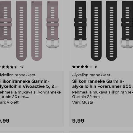
4.0 viidestä
arvostelut
3.0 viidestä
arvostelut
17
6
tähdestä
tähdestä
lykellon rannekkeet
Älykellon rannekkeet
ilikoniranneke Garmin-
Silikoniranneke Garmin-
lykelloihin Vivoactive 5, 20
älykelloihin Forerunner 255,
mm
22 mm
ehmeä ja mukava silikoniranneke
Pehmeä ja mukava silikoniranne
armin 20 mm....
Garmin 22 mm....
äri:
Violetti
Väri:
Musta
9,99
9,99