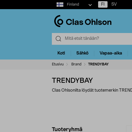
Select
FI
SV
Finland
market
Koti
Sähkö
Vapaa-aika
Etusivu
Brand
TRENDYBAY
TRENDYBAY
Clas Ohlsonilta löydät tuotemerkin TREND
Tarkenna
T
Tuoteryhmä