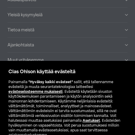
Yleisiä kysymyksiä
Tietoa meistä
Ajankohtaista
Muut yrityksemme
Clas Ohlson käyttää evästeitä
Etsi myymälä
Painamalla
”Hyväksy kaikki evästeet”
sallit, että tallennamme
evästeitä ja muuta seurantateknologiaa laitteellesi
SE
NO
FI
evästeselosteemme mukaisesti
. Evästeitä käytetään sivuston
käyttökokemuksen parantamiseen ja käytön analysointiin sekä
FI
SV
mainonnan kohdentamiseen. Käytämme neljänlaisia evästeitä:
välttämättömät, toiminnalliset, analyyttiset ja mainosevästeet.
Välttämättömiin evästeisiin ei tarvita suostumustasi, sillä ne ovat
välttämättömiä verkkosivuston sisällön toimimisen kannalta. Voit
halutessasi muuttaa asetuksiasi painamalla
Asetukset
. Evästeiden
hyväksyminen on vapaaehtoista. Voit perua suostumuksesi milloin
vain muuttamalla evästeasetuksiasi, apua saat tarvittaessa