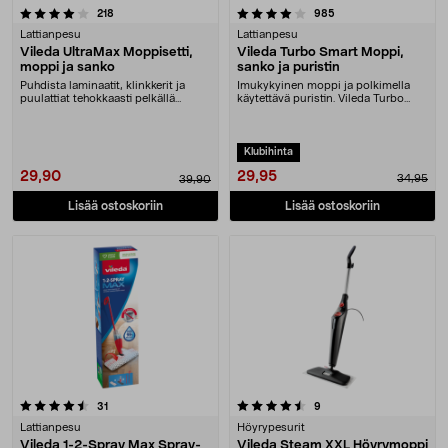
4.0 viidestä tähdestä
arvostelut
arvostelut
218
985
Lattianpesu
Lattianpesu
Vileda UltraMax Moppisetti,
Vileda Turbo Smart Moppi,
moppi ja sanko
sanko ja puristin
Puhdista laminaatit, klinkkerit ja
Imukykyinen moppi ja polkimella
puulattiat tehokkaasti pelkällä
käytettävä puristin. Vileda Turbo
vedellä. Vile....
Smart -moppi j....
Klubihinta
29,95
29,90
34,95
39,90
Lisää ostoskoriin
Lisää ostoskoriin
4.5 viidestä tähdestä
arvostelut
arvostelut
31
9
Lattianpesu
Höyrypesurit
Vileda 1-2-Spray Max Spray-
Vileda Steam XXL Höyrymoppi