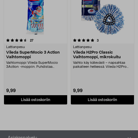
5.0 viidestä tähdestä
arvostelut
arvostelut
27
3
Lattianpesu
Lattianpesu
Vileda SuperMocio 3 Action
Vileda H2Pro Classic
Vaihtomoppi
Vaihtomoppi, mikrokuitu
Vaihtomoppi Vileda SuperMocio
Vaihto käy kätevästi – napsahtaa
3Action -moppiin. Puhdistaa
paikalleen hetkessä. Vileda H2Pro
tehokkaasti pinttyneen....
Classic -vaih....
9,99
9,99
Lisää ostoskoriin
Lisää ostoskoriin
Alatunniste
Asiakaspalvelu