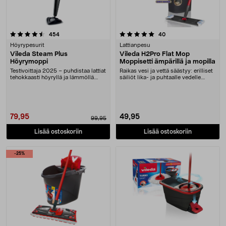
5.0 viidestä tähdestä
arvostelut
arvostelut
454
40
Höyrypesurit
Lattianpesu
Vileda Steam Plus
Vileda H2Pro Flat Mop
Höyrymoppi
Moppisetti ämpärillä ja mopilla
Testivoittaja 2025 – puhdistaa lattiat
Raikas vesi ja vettä säästyy: erilliset
tehokkaasti höyryllä ja lämmöllä.
säiliöt lika- ja puhtaalle vedelle.
Vileda ....
Vile....
79,95
49,95
99,95
Lisää ostoskoriin
Lisää ostoskoriin
-25%