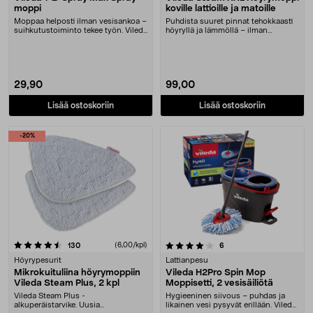
moppi
koville lattioille ja matoille
Moppaa helposti ilman vesisankoa –
Puhdista suuret pinnat tehokkaasti
suihkutustoiminto tekee työn. Vileda
höyryllä ja lämmöllä – ilman
1-2 Spra....
kemikaaleja. Teh....
29,90
99,00
Lisää ostoskoriin
Lisää ostoskoriin
-20%
4.0 viidestä tähdestä
arvostelut
(6,00/kpl)
arvostelut
130
6
Höyrypesurit
Lattianpesu
Mikrokuituliina höyrymoppiin
Vileda H2Pro Spin Mop
Vileda Steam Plus, 2 kpl
Moppisetti, 2 vesisäiliötä
Vileda Steam Plus -
Hygieeninen siivous – puhdas ja
alkuperäistarvike. Uusia
likainen vesi pysyvät erillään. Vileda