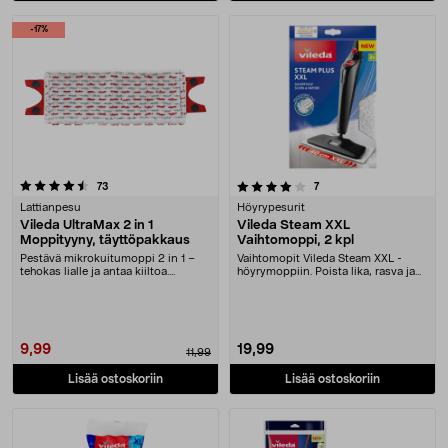
-17%
4.0 viidestä tähdestä
arvostelut
arvostelut
73
7
Lattianpesu
Höyrypesurit
Vileda UltraMax 2 in 1
Vileda Steam XXL
Moppityyny, täyttöpakkaus
Vaihtomoppi, 2 kpl
Pestävä mikrokuitumoppi 2 in 1 –
Vaihtomopit Vileda Steam XXL -
tehokas lialle ja antaa kiiltoa.
höyrymoppiin. Poista lika, rasva ja
Täyttöpakkaus ....
bakteerit pelk....
9,99
19,99
11,99
Lisää ostoskoriin
Lisää ostoskoriin