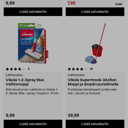
9,99
7,95
9,95
Lisää ostoskoriin
Lisää ostoskoriin
4.0 viidestä tähdestä
arvostelut
arvostelut
3
14
Lattianpesu
Lattianpesu
Vileda 1-2-Spray Max
Vileda Supermocio 3Action
Vaihtomoppi
Moppi ja ämpäri puristimella
Mikrokuituinen vaihtoliina Vileda 1-
Puhdistaa tehokkaasti pinttyneen
2-Spray Max -spray-moppiin. Poista
lian, rasvan ja hiukset
lika, ras....
kaikentyyppisiltä latti....
9,99
39,95
Lisää ostoskoriin
Lisää ostoskoriin