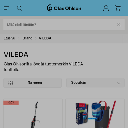
Etusivu
Brand
VILEDA
VILEDA
Clas Ohlsonilta löydät tuotemerkin VILEDA
tuotteita.
Select
Suosituin
Tarkenna
sorting
Tuotteet
-20%