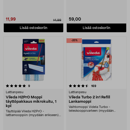
puhdistusliinoja Viledan
H2Pro Spi....
höyrypesuri....
11,99
59,00
14,99
Lisää ostoskoriin
Lisää ostoskoriin
-20%
4.5 viidestä tähdestä
arvostelut
arvostelut
9
169
Lattianpesu
Lattianpesu
Vileda H2PrO Moppi
Vileda Turbo 2 in1 Refill
täyttöpakkaus mikrokuitu, 1
Lankamoppi
kpl
Vaihtomoppi Videla Turbo -
teleskooppivarteen (myydään
Täyttöpää Vileda H2PrO -
erikseen). Mikrokuituinen ....
lattiamooppiin (myydään erikseen).
Moppipää mikrokuitua,....