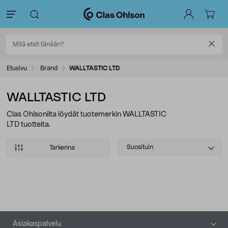
Etusivu
Brand
WALLTASTIC LTD
WALLTASTIC LTD
Clas Ohlsonilta löydät tuotemerkin WALLTASTIC
LTD tuotteita.
Select
Suosituin
Tarkenna
sorting
Tuotteet
Alatunniste
Asiakaspalvelu