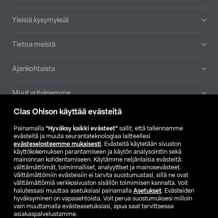
Yleisiä kysymyksiä
Tietoa meistä
Ajankohtaista
Muut yrityksemme
Clas Ohlson käyttää evästeitä
Etsi myymälä
Painamalla
”Hyväksy kaikki evästeet”
sallit, että tallennamme
evästeitä ja muuta seurantateknologiaa laitteellesi
SE
NO
FI
evästeselosteemme mukaisesti
. Evästeitä käytetään sivuston
käyttökokemuksen parantamiseen ja käytön analysointiin sekä
FI
SV
mainonnan kohdentamiseen. Käytämme neljänlaisia evästeitä:
välttämättömät, toiminnalliset, analyyttiset ja mainosevästeet.
Välttämättömiin evästeisiin ei tarvita suostumustasi, sillä ne ovat
välttämättömiä verkkosivuston sisällön toimimisen kannalta. Voit
halutessasi muuttaa asetuksiasi painamalla
Asetukset
. Evästeiden
hyväksyminen on vapaaehtoista. Voit perua suostumuksesi milloin
vain muuttamalla evästeasetuksiasi, apua saat tarvittaessa
asiakaspalvelustamme.