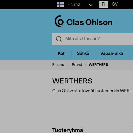
Select
FI
SV
Finland
market
Koti
Sähkö
Vapaa-aika
Etusivu
Brand
WERTHERS
WERTHERS
Clas Ohlsonilta löydät tuotemerkin WERT
Tarkenna
T
Tuoteryhmä