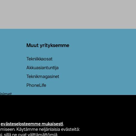
Muut yrityksemme
Tekniikkaosat
Akkuasiantuntija
Teknikmagasinet
PhoneLife
isimet
i
evästeselosteemme mukaisesti
.
miseen. Käytämme neljänlaisia evästeitä:
i, sillä ne ovat välttämättömiä