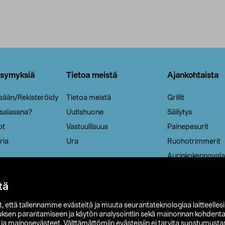
ysymyksiä
Tietoa meistä
Ajankohtaista
isään/Rekisteröidy
Tietoa meistä
Grillit
 salasana?
Uutishuone
Säilytys
ot
Vastuullisuus
Painepesurit
ria
Ura
Ruohotrimmerit
Aurinkokennovala
tä
it, että tallennamme evästeitä ja muuta seurantateknologiaa laitteelles
uksen parantamiseen ja käytön analysointiin sekä mainonnan kohdenta
t ja mainosevästeet. Välttämättömiin evästeisiin ei tarvita suostumustas