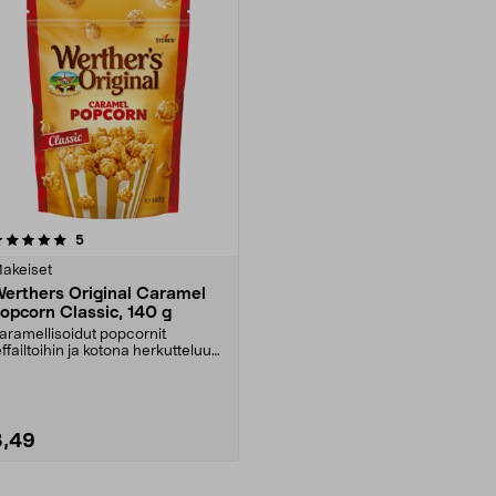
arvostelut
5
akeiset
erthers Original Caramel
opcorn Classic, 140 g
aramellisoidut popcornit
effailtoihin ja kotona herkutteluun.
erther's Origin....
3,49