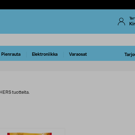
Ter
Ki
Pienrauta
Elektroniikka
Varaosat
Tarjo
HERS tuotteita.
uotteet