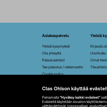
Alatunniste
Asiakaspalvelu
Yleisiä k
Yleisiä kysymyksiä
Kirjaudu s
Ota yhteyttä
Unohtuiko
Palautusehdot
Omat tied
Tee palautus / reklamaatio
Tilaushisto
Cookie policy
Toimitustavat
Saavutettavuus
Clas Ohlson käyttää evästei
Painamalla
”Hyväksy kaikki evästeet”
sall
Evästeitä käytetään sivuston käyttökokem
välttämättömät, toiminnalliset, analyyttise