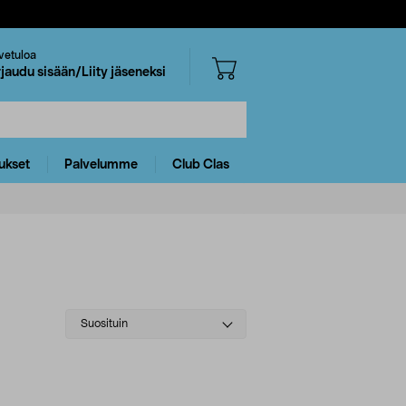
vetuloa
rjaudu sisään/Liity jäseneksi
ukset
Palvelumme
Club Clas
Select
Suosituin
sorting