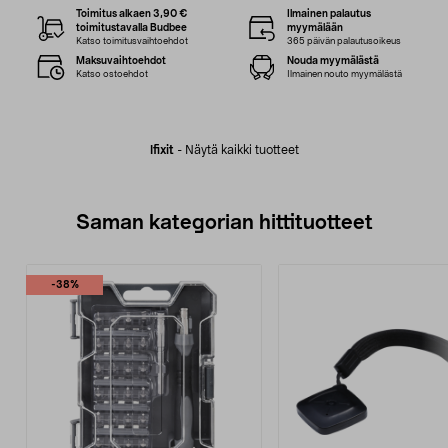
Toimitus alkaen 3,90 €
Ilmainen palautus
toimitustavalla Budbee
myymälään
Katso toimitusvaihtoehdot
365 päivän palautusoikeus
Maksuvaihtoehdot
Nouda myymälästä
Katso ostoehdot
Ilmainen nouto myymälästä
Ifixit
-
Näytä kaikki tuotteet
Saman kategorian hittituotteet
-38%