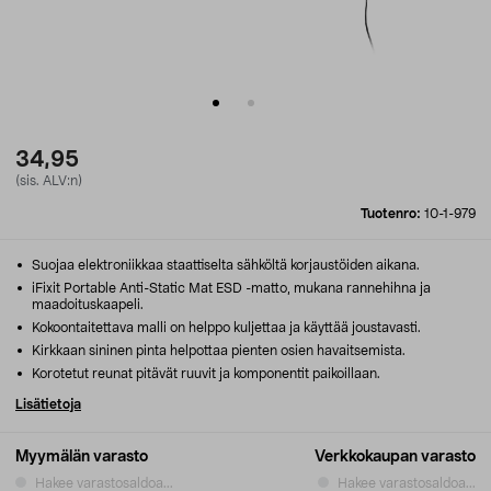
34,95
(sis. ALV:n)
Tuotenro:
10-1-979
Suojaa elektroniikkaa staattiselta sähköltä korjaustöiden aikana.
iFixit Portable Anti-Static Mat ESD -matto, mukana rannehihna ja
maadoituskaapeli.
Kokoontaitettava malli on helppo kuljettaa ja käyttää joustavasti.
Kirkkaan sininen pinta helpottaa pienten osien havaitsemista.
Korotetut reunat pitävät ruuvit ja komponentit paikoillaan.
Lisätietoja
Myymälän varasto
Verkkokaupan varasto
Hakee varastosaldoa...
Hakee varastosaldoa...