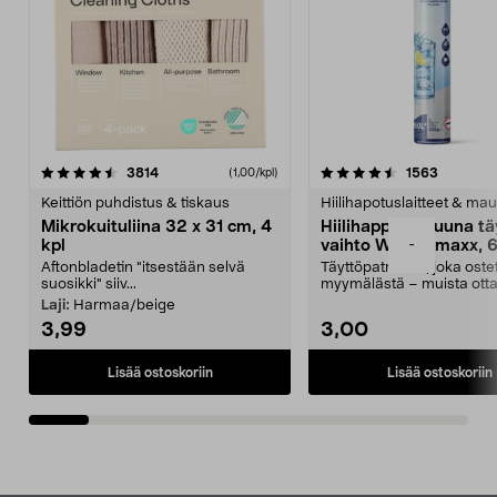
4.5viidestä
arvostelut
4.5viidestä
arvostelu
3814
1563
(1,00/kpl)
tähdestä
t
Keittiön puhdistus & tiskaus
Hiilihapotuslaitteet & mau
Mikrokuituliina 32 x 31 cm, 4
Hiilihappopatruuna tä
-
kpl
vaihto Wassermaxx, 6
Aftonbladetin "itsestään selvä
Täyttöpatruuna, joka ost
suosikki" siiv...
myymälästä – muista ott
patruuna mukaasi m...
Laji:
Harmaa/beige
3,99
3,00
Lisää ostoskoriin
Lisää ostoskoriin