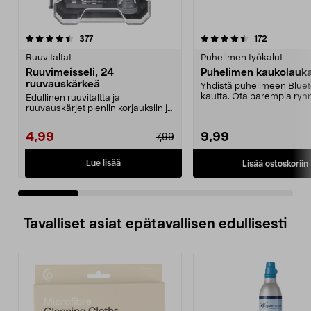
4.5 viidestä
arvostelut
4.5 viidestä
arvostelut
377
172
tähdestä
t
Ruuvitaltat
Puhelimen työkalut
Ruuvimeisseli, 24
Puhelimen kaukolauka
ruuvauskärkeä
Yhdistä puhelimeen Bluet
kautta. Ota parempia ry
Edullinen ruuvitaltta ja
ja selfieitä. Kes...
ruuvauskärjet pieniin korjauksiin ja
elektroniikkatöihi...
4,99
9,99
7,99
Lue lisää
Lisää ostoskoriin
Tavalliset asiat epätavallisen edullisesti