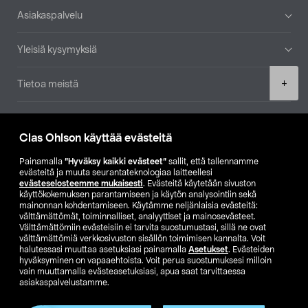
Alatunniste
Asiakaspalvelu
Yleisiä kysymyksiä
Product
+
Tietoa meistä
quantity
Ajankohtaista
Clas Ohlson käyttää evästeitä
Muut yrityksemme
Painamalla
”Hyväksy kaikki evästeet”
sallit, että tallennamme
evästeitä ja muuta seurantateknologiaa laitteellesi
evästeselosteemme mukaisesti
. Evästeitä käytetään sivuston
Etsi myymälä
käyttökokemuksen parantamiseen ja käytön analysointiin sekä
mainonnan kohdentamiseen. Käytämme neljänlaisia evästeitä:
välttämättömät, toiminnalliset, analyyttiset ja mainosevästeet.
SE
NO
FI
Välttämättömiin evästeisiin ei tarvita suostumustasi, sillä ne ovat
välttämättömiä verkkosivuston sisällön toimimisen kannalta. Voit
FI
SV
halutessasi muuttaa asetuksiasi painamalla
Asetukset
. Evästeiden
hyväksyminen on vapaaehtoista. Voit perua suostumuksesi milloin
vain muuttamalla evästeasetuksiasi, apua saat tarvittaessa
asiakaspalvelustamme.