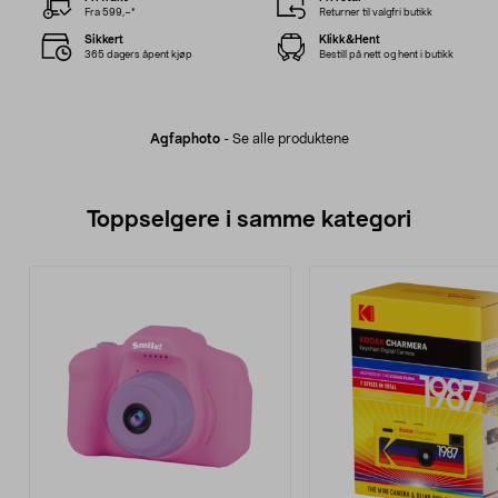
Fra 599,–*
Returner til valgfri butikk
Sikkert
Klikk&Hent
365 dagers åpent kjøp
Bestill på nett og hent i butikk
Agfaphoto
-
Se alle produktene
Toppselgere i samme kategori