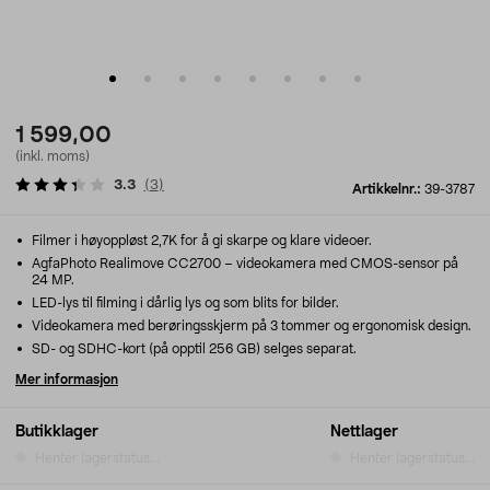
1 599,00
(inkl. moms)
3.3
(
3
)
Artikkelnr.:
39-3787
Filmer i høyoppløst 2,7K for å gi skarpe og klare videoer.
AgfaPhoto Realimove CC2700 – videokamera med CMOS-sensor på
24 MP.
LED-lys til filming i dårlig lys og som blits for bilder.
Videokamera med berøringsskjerm på 3 tommer og ergonomisk design.
SD- og SDHC-kort (på opptil 256 GB) selges separat.
Mer informasjon
Butikklager
Nettlager
Henter lagerstatus...
Henter lagerstatus...