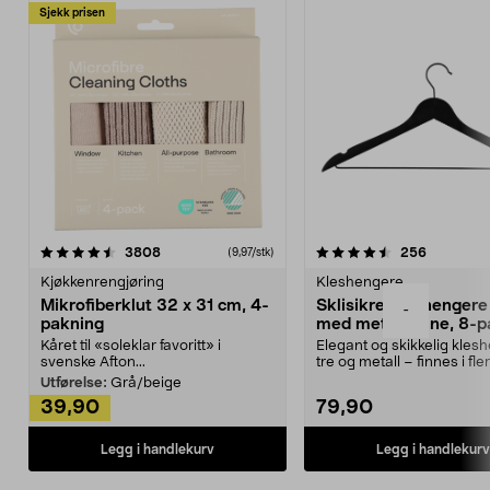
Sjekk prisen
4.5av 5 stjerner
anmeldelser
4.5av 5 stjerner
anmeldels
3808
256
(9,97/stk)
Kjøkkenrengjøring
Kleshengere
Mikrofiberklut 32 x 31 cm, 4-
Sklisikre kleshengere 
-
pakning
med metallpinne, 8-p
Kåret til «soleklar favoritt» i
Elegant og skikkelig kles
svenske Afton...
tre og metall – finnes i fle
Kleshe...
Utførelse:
Grå/beige
39,90
79,90
Legg i handlekurv
Legg i handlekurv