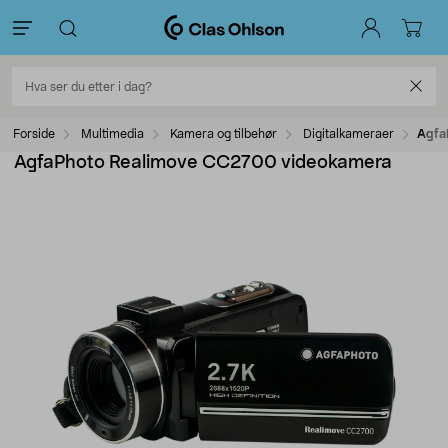
Forside
Multimedia
Kamera og tilbehør
Digitalkameraer
Agfa
AgfaPhoto Realimove CC2700 videokamera