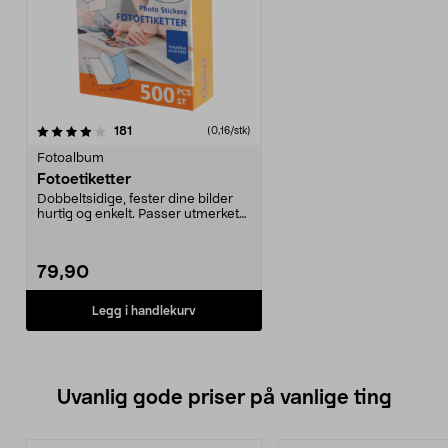
anmeldelser
181
(0,16/stk)
Fotoalbum
Fotoetiketter
Dobbeltsidige, fester dine bilder
hurtig og enkelt. Passer utmerket
til albumbla...
79,90
Legg i handlekurv
Uvanlig gode priser på vanlige ting