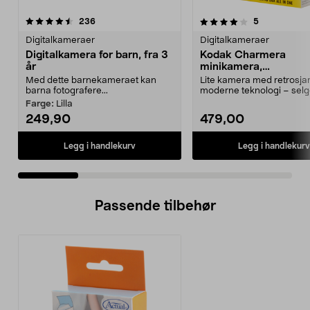
4.0 av 5 stjerner
anmeldelser
4.5 av 5 stjerner
anmeldelser
236
5
Digitalkameraer
Digitalkameraer
Digitalkamera for barn, fra 3
Kodak Charmera
år
minikamera,
nøkkelringkamera
Med dette barnekameraet kan
Lite kamera med retrosja
barna fotografere...
moderne teknologi – sel
mystery box. Kodak ...
Farge:
Lilla
249,90
479,00
Legg i handlekurv
Legg i handlekurv
Passende tilbehør