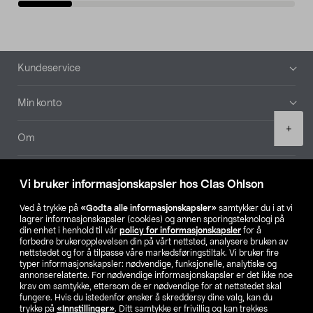
Bunntekst
Kundeservice
Min konto
Product
+
quantity
Om
Aktuelt
Vi bruker informasjonskapsler hos Clas Ohlson
Våre selskaper
Ved å trykke på
«Godta alle informasjonskapsler»
samtykker du i at vi
lagrer informasjonskapsler (cookies) og annen sporingsteknologi på
din enhet i henhold til vår
policy for informasjonskapsler
for å
Finn din butikk
forbedre brukeropplevelsen din på vårt nettsted, analysere bruken av
nettstedet og for å tilpasse våre markedsføringstiltak. Vi bruker fire
typer informasjonskapsler: nødvendige, funksjonelle, analytiske og
annonserelaterte. For nødvendige informasjonskapsler er det ikke noe
SE
NO
FI
krav om samtykke, ettersom de er nødvendige for at nettstedet skal
fungere. Hvis du istedenfor ønsker å skreddersy dine valg, kan du
trykke på
«Innstillinger»
. Ditt samtykke er frivillig og kan trekkes