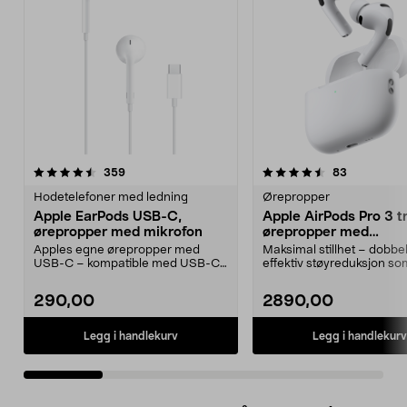
4.5 av 5 stjerner
anmeldelser
4.0 av 5 stjerner
anmeldelse
359
83
Hodetelefoner med ledning
Ørepropper
Apple EarPods USB-C,
Apple AirPods Pro 3 t
ørepropper med mikrofon
ørepropper med
støyreduksjon
Apples egne ørepropper med
Maksimal stillhet – dobbel
USB-C – kompatible med USB-C-
effektiv støyreduksjon so
enheter med iOS 10 eller...
forgjengeren. Apple Ai...
290,00
2890,00
Legg i handlekurv
Legg i handlekurv