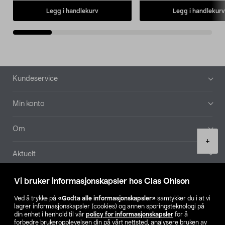
Legg i handlekurv
Legg i handlekurv
Bunntekst
Kundeservice
Min konto
Om
Product
+
quantity
Aktuelt
Våre selskaper
Vi bruker informasjonskapsler hos Clas Ohlson
Ved å trykke på
«Godta alle informasjonskapsler»
samtykker du i at vi
Finn din butikk
lagrer informasjonskapsler (cookies) og annen sporingsteknologi på
din enhet i henhold til vår
policy for informasjonskapsler
for å
forbedre brukeropplevelsen din på vårt nettsted, analysere bruken av