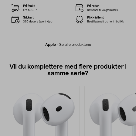
Fri frakt
Fri retur
Fra 599,–*
Returner til valgfri butikk
Sikkert
Klikk&Hent
365 dagers åpent kjøp
Bestill på nett og hent i butikk
Apple
-
Se alle produktene
Vil du komplettere med flere produkter i
samme serie?