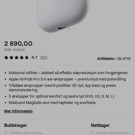
2 890,00
(inkl. moms)
4.7
(
83
)
Artikkelnr.:
39-4715
Maksimal stillhet – dobbelt så effektiv støyreduksjon som forgjengeren.
Apple AirPods Pro 3 in ear-ørepropper – premiumlyd med pulsmåling.
Trådløse ørepropper med krystallklar 3D-lyd, dyp bass og presis
stemmeisolering.
5 øretupper for optimal komfort og bedre lyd (XXS, XS, S, M, L).
Eksklusivt MagSafe-etui med høyttaler og snorfeste.
Mer informasjon
Butikklager
Nettlager
Henter lagerstatus...
Henter lagerstatus...