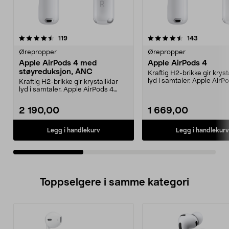
4.5av 5 stjerner
anmeldelser
2.5av 5 stjerner
anmeldels
119
143
Ørepropper
Ørepropper
Apple AirPods 4 med
Apple AirPods 4
støyreduksjon, ANC
Kraftig H2-brikke gir kryst
lyd i samtaler. Apple AirP
Kraftig H2-brikke gir krystallklar
in-ear-ørep...
lyd i samtaler. Apple AirPods 4
ANC – in-ear-...
2 190,00
1 669,00
Legg i handlekurv
Legg i handlekurv
Toppselgere i samme kategori