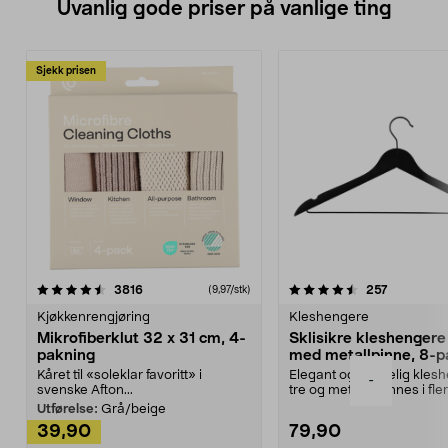
Uvanlig gode priser på vanlige ting
Sjekk prisen
4.5av 5 stjerner
anmeldelser
4.5av 5 stjerner
anmeldels
3816
257
(9,97/stk)
Kjøkkenrengjøring
Kleshengere
Mikrofiberklut 32 x 31 cm, 4-
Sklisikre kleshengere 
pakning
med metallpinne, 8-p
Kåret til «soleklar favoritt» i
Elegant og skikkelig kles
-
svenske Afton...
tre og metall – finnes i fle
Kleshe...
Utførelse:
Grå/beige
39,90
79,90