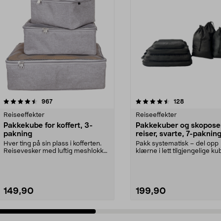
4.5 av 5 stjerner
anmeldelser
4.5 av 5 stjerner
anmeldelser
967
128
Reiseeffekter
Reiseeffekter
Pakkekube for koffert, 3-
Pakkekuber og skoposer
pakning
reiser, svarte, 7-paknin
Hver ting på sin plass i kofferten.
Pakk systematisk – del opp
Reisevesker med luftig meshlokk
klærne i lett tilgjengelige kub
og glidelås....
kofferten. Reiseo...
149,90
199,90