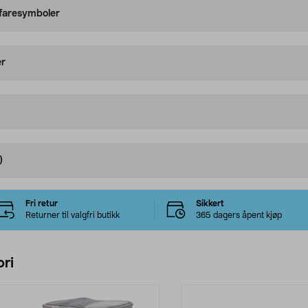
 faresymboler
er
)
Fri retur
Sikkert
Returner til valgfri butikk
365 dagers åpent kjøp
ri