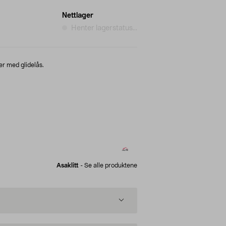
Nettlager
Henter lagerstatus...
r med glidelås.
Asaklitt
-
Se alle produktene