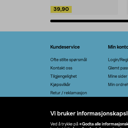
39,90
Legg i handlekurv
Bunntekst
Kundeservice
Min kont
Ofte stilte spørsmål
Login/Regi
Kontakt oss
Glemt pas
Tilgjengelighet
Mine sider
Kjøpsvilkår
Min ordreh
Retur / reklamasjon
EE-avfall
Cookie policy
Vi bruker informasjonskapsl
Leveringsalternativ
Ved å trykke på
«Godta alle informasjons