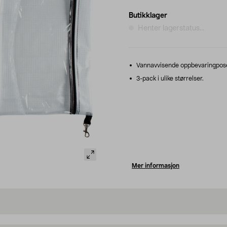
Butikklager
Henter lagerstatus...
Vannavvisende oppbevaringpose
3-pack i ulike størrelser.
Mer informasjon