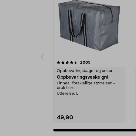
5 av 5 stjerner
4.5 av 5 stjerner
anmeldelser
2005
Oppbevaringsbager og poser
Oppbevaringsveske grå
Finnes i forskjellige størrelser –
bruk flere...
Utførelse:
L
49,90