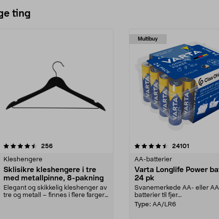
ge ting
Multibuy
4.5av 5 stjerner
anmeldelser
4.5av 5 stjerner
anmeldels
256
24101
Kleshengere
AA-batterier
Sklisikre kleshengere i tre
Varta Longlife Power ba
med metallpinne, 8-pakning
24 pk
Elegant og skikkelig kleshenger av
Svanemerkede AA- eller A
tre og metall – finnes i flere farger.
batterier til fjer...
Kleshe...
Type:
AA/LR6