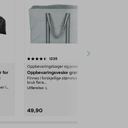
4.5 av 5 stjerner
anmeldelser
4.5
1235
1
Oppbevaringsbager og poser
Oppbevarings
 for
Oppbevaringsveske grønn
Oppbevarin
g
Finnes i forskjellige størrelser –
Finnes i forsk
bruk flere...
bruk flere...
er i
Utførelse:
L
Utførelse:
M
49,90
39,90