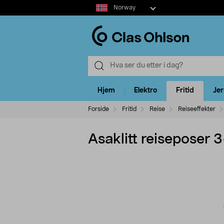
Select
Norway
market
Hjem
Elektro
Fritid
Je
Forside
Fritid
Reise
Reiseeffekter
Asaklitt reiseposer 