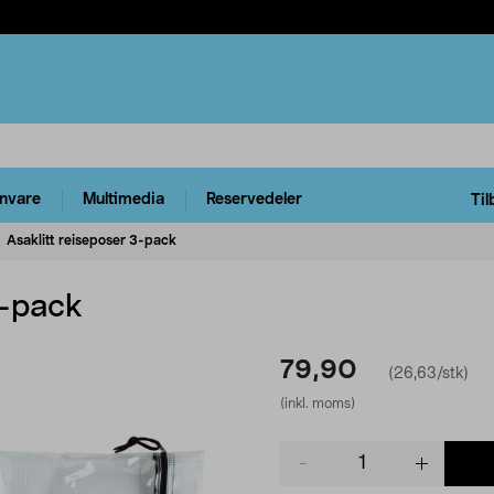
rnvare
Multimedia
Reservedeler
Til
Asaklitt reiseposer 3-pack
3-pack
79,90
(26,63/stk)
(inkl. moms)
Product
quantity