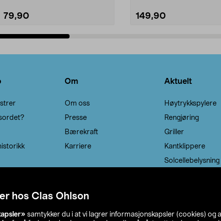
79,90
149,90
Legg i handlekurv
Legg i handlekurv
o
Om
Aktuelt
strer
Om oss
Høytrykkspylere
sordet?
Presse
Rengjøring
Bærekraft
Griller
istorikk
Karriere
Kantklippere
Solcellebelysning
er hos Clas Ohlson
kapsler»
samtykker du i at vi lagrer informasjonskapsler (cookies) og 