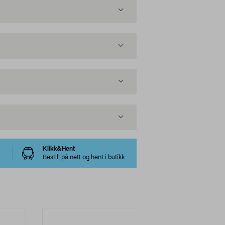
Klikk&Hent
Bestill på nett og hent i butikk