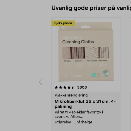
Uvanlig gode priser på vanli
Sjekk prisen
5av 5 stjerner
4.5av 5 stjerner
anmeldelser
3808
Kjøkkenrengjøring
Mikrofiberklut 32 x 31 cm, 4-
pakning
Kåret til «soleklar favoritt» i
svenske Afton...
Utførelse:
Grå/beige