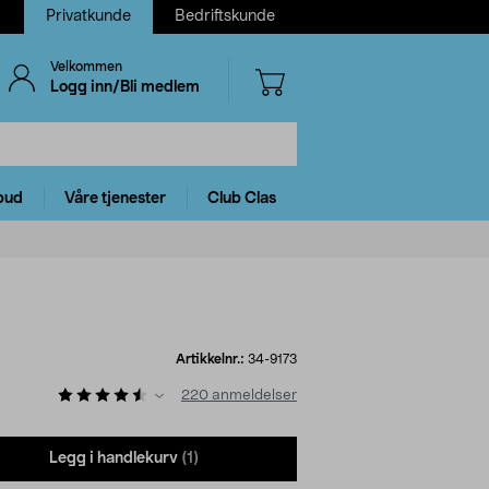
Privatkunde
Bedriftskunde
Velkommen
Logg inn/Bli medlem
bud
Våre tjenester
Club Clas
Artikkelnr.:
34-9173
220
anmeldelser
Legg i handlekurv
(1)