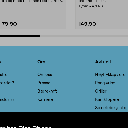
tre og metall – finnes i flere farger.
batterier til fjer...
Kleshe...
Type:
AA/LR6
79,90
149,90
Legg i handlekurv
Legg i handlekurv
o
Om
Aktuelt
strer
Om oss
Høytrykkspylere
sordet?
Presse
Rengjøring
Bærekraft
Griller
istorikk
Karriere
Kantklippere
Solcellebelysning