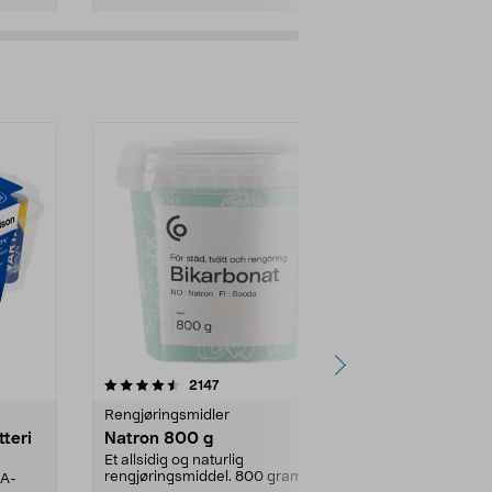
er
4.0av 5 stjerner
anmeldelser
4.5
2147
4
Rengjøringsmidler
Levende lys
tteri
Natron 800 g
Telys steari
prosent ste
Et allsidig og naturlig
rengjøringsmiddel. 800 gram
AA-
100 % stearin