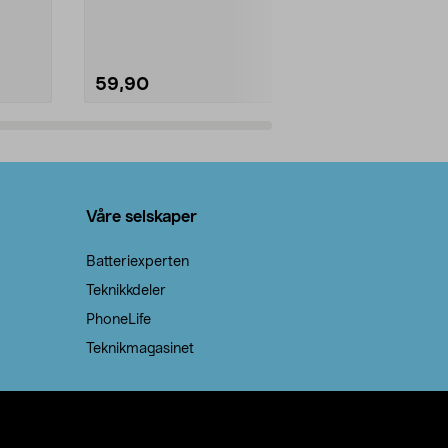
natron – til rengjøring både...
råvarer. Produ
brenner med e
59,90
69,90
Legg i handlekurv
Legg 
Våre selskaper
Batteriexperten
Teknikkdeler
PhoneLife
Teknikmagasinet