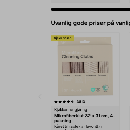
Uvanlig gode priser på vanli
Sjekk prisen
5av 5 stjerner
4.5av 5 stjerner
anmeldelser
3813
Kjøkkenrengjøring
Mikrofiberklut 32 x 31 cm, 4-
pakning
Kåret til «soleklar favoritt» i