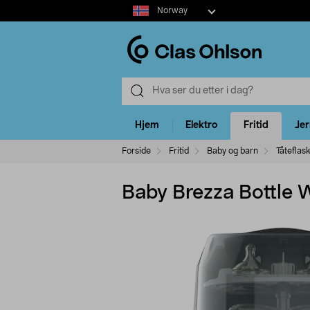
Select
Norway
market
Hjem
Elektro
Fritid
Je
Forside
Fritid
Baby og barn
Tåteflask
Baby Brezza Bottle Wa