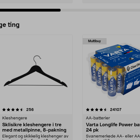
ge ting
Multibuy
4.5av 5 stjerner
anmeldelser
4.5av 5 stjerner
anmeldels
256
24107
Kleshengere
AA-batterier
Sklisikre kleshengere i tre
Varta Longlife Power ba
med metallpinne, 8-pakning
24 pk
Elegant og skikkelig kleshenger av
Svanemerkede AA- eller A