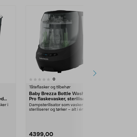
anmeldelser
0
0.0 av 5 stjerner
0.0
Tåteflasker og tilbehør
Tåteflasker og
Baby Brezza Bottle Washer
Baby Brezz
ed
Pro flaskevasker, sterilisator
Advanced m
rker
og tørker
automatisk
ker i
Dampsterilisator som vasker,
Automatisk f
steriliserer og tørker – alt i én
blander pulver
operasjon. Baby B...
Farge:
Hvit
4399,00
3499,00