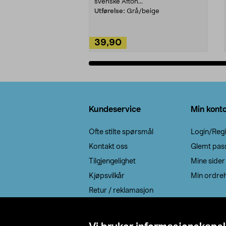
svenske Afton...
Utførelse:
Grå/beige
39,90
Legg i handlekurv
Bunntekst
Kundeservice
Min kont
Ofte stilte spørsmål
Login/Regi
Kontakt oss
Glemt pas
Tilgjengelighet
Mine sider
Kjøpsvilkår
Min ordreh
Retur / reklamasjon
EE-avfall
Cookie policy