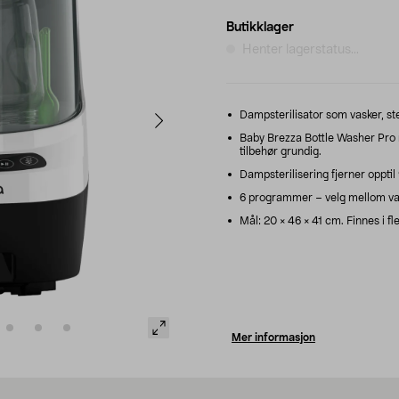
Butikklager
Henter lagerstatus...
Dampsterilisator som vasker, ster
Baby Brezza Bottle Washer Pro m
tilbehør grundig.
Dampsterilisering fjerner opptil 
6 programmer – velg mellom vask,
Mål: 20 × 46 × 41 cm. Finnes i fle
Mer informasjon