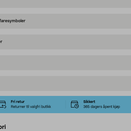
 faresymboler
er
Fri retur
Sikkert
Returner til valgfri butikk
365 dagers åpent kjøp
ri