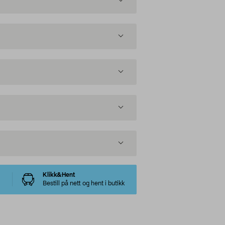
Klikk&Hent
Bestill på nett og hent i butikk