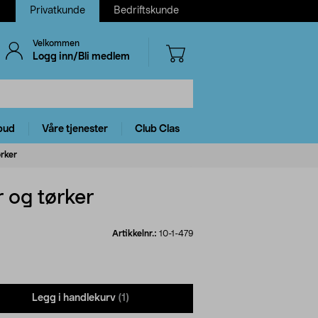
Privatkunde
Bedriftskunde
Velkommen
Logg inn/Bli medlem
bud
Våre tjenester
Club Clas
ørker
r og tørker
Artikkelnr.:
10-1-479
Legg i handlekurv
(1)