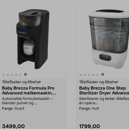
anmeldelser
anmeldelser
0
0
0.0 av 5 stjerner
0.0 av 5 stjerner
Tåteflasker og tilbehør
Tåteflasker og tilbehør
Baby Brezza Formula Pro
Baby Brezza One Step
Advanced melkemaskin,
Sterilizer Dryer Advanc
automatisk
flaskesterilisator og -tø
Automatisk formulamaskin –
Steriliserer og tørker tåteflas
blander pulver og ...
én opera...
Farge:
Svart
Farge:
Hvit
3499,00
1799,00