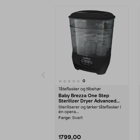
anmeldelser
0
0 av 5 stjerner
0.0 av 5 stjerner
Tåteflasker og tilbehør
Baby Brezza One Step
Sterilizer Dryer Advanced
flaskesterilisator og -tørker
Steriliserer og tørker tåteflasker i
én opera...
Farge:
Svart
1799,00