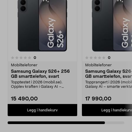
anmeldelser
anmeldelser
0
0
0.0 av 5 stjerner
Mobiltelefoner
Mobiltelefoner
Samsung Galaxy S26+ 256
Samsung Galaxy S26
GB smarttelefon, svart
GB smarttelefon, svar
Topptestet i 2026 (mobil.se).
Topprangert i 2026 (mobil
Opplev kraften i Galaxy AI –
Galaxy AI – smarte verktø
planlegg, skap og job...
planlegging, skriv...
15 490,00
17 990,00
Legg i handlekurv
Legg i handlekurv