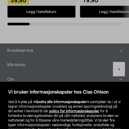
39,90
79,90
Legg i handlekurv
Legg i handlekurv
Bunntekst
Kundeservice
Min konto
Product
+
quantity
Om
Vi bruker informasjonskapsler hos Clas Ohlson
Aktuelt
Ved å trykke på
«Godta alle informasjonskapsler»
samtykker du i at vi
lagrer informasjonskapsler (cookies) og annen sporingsteknologi på
Våre selskaper
din enhet i henhold til vår
policy for informasjonskapsler
for å
forbedre brukeropplevelsen din på vårt nettsted, analysere bruken av
nettstedet og for å tilpasse våre markedsføringstiltak. Vi bruker fire
Finn din butikk
typer informasjonskapsler: nødvendige, funksjonelle, analytiske og