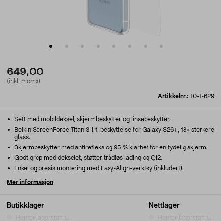
649,00
(inkl. moms)
Artikkelnr.:
10-1-629
Sett med mobildeksel, skjermbeskytter og linsebeskytter.
Belkin ScreenForce Titan 3-i-1-beskyttelse for Galaxy S26+, 18× sterkere
glass.
Skjermbeskytter med antirefleks og 95 % klarhet for en tydelig skjerm.
Godt grep med dekselet, støtter trådløs lading og Qi2.
Enkel og presis montering med Easy-Align-verktøy (inkludert).
Mer informasjon
Butikklager
Nettlager
Henter lagerstatus...
Henter lagerstatus...