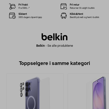
Fri frakt
Fri retur
Fra 599,–*
Returner til valgfri butikk
Sikkert
Klikk&Hent
365 dagers åpent kjøp
Bestill på nett og hent i butikk
Belkin
-
Se alle produktene
Toppselgere i samme kategori