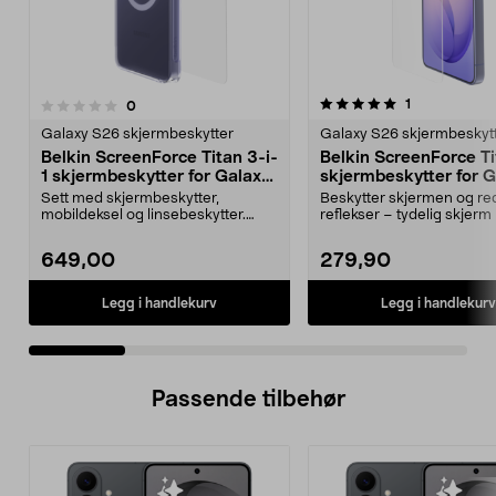
5.0 av 5 stjerner
5.0 av 5 stjerner
anmeldelser
1
anmeldelser
0
Galaxy S26 skjermbeskytter
Galaxy S26 skjermbeskyt
Belkin ScreenForce Titan 3-i-
Belkin ScreenForce T
1 skjermbeskytter for Galaxy
skjermbeskytter for 
S26 Ultra
S26 Ultra
Sett med skjermbeskytter,
Beskytter skjermen og re
mobildeksel og linsebeskytter.
reflekser – tydelig skjerm i
Belkin Titan 3-i-1-besk...
Belkin skje...
649,00
279,90
Legg i handlekurv
Legg i handlekurv
Passende tilbehør