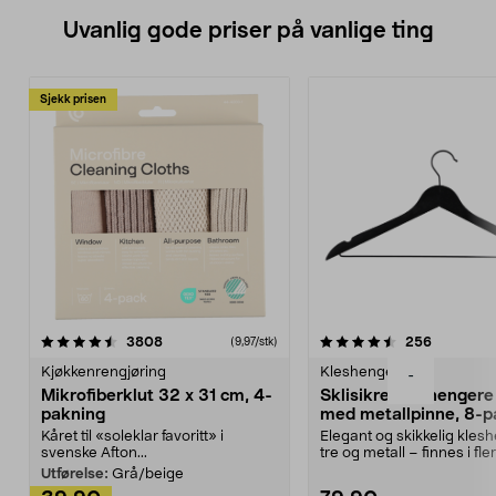
Uvanlig gode priser på vanlige ting
Sjekk prisen
4.5av 5 stjerner
anmeldelser
4.5av 5 stjerner
anmeldels
3808
256
(9,97/stk)
Kjøkkenrengjøring
Kleshengere
-
Mikrofiberklut 32 x 31 cm, 4-
Sklisikre kleshengere 
pakning
med metallpinne, 8-p
Kåret til «soleklar favoritt» i
Elegant og skikkelig kles
svenske Afton...
tre og metall – finnes i fle
Kleshe...
Utførelse:
Grå/beige