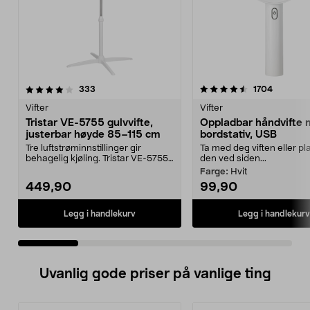
4.5 av 5 stjerner
anmeldelser
4.0 av 5 stjerner
anmeldel
333
1704
Vifter
Vifter
Tristar VE-5755 gulvvifte,
Oppladbar håndvifte
justerbar høyde 85–115 cm
bordstativ, USB
Tre luftstrøminnstillinger gir
Ta med deg viften eller pl
behagelig kjøling. Tristar VE-5755
den ved siden...
gulvvifte – st...
Farge:
Hvit
449,90
99,90
Legg i handlekurv
Legg i handlekurv
Uvanlig gode priser på vanlige ting