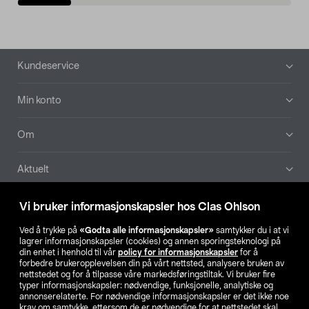
Bunntekst
Kundeservice
Min konto
Om
Aktuelt
Våre selskaper
Vi bruker informasjonskapsler hos Clas Ohlson
Ved å trykke på
«Godta alle informasjonskapsler»
samtykker du i at vi
Finn din butikk
lagrer informasjonskapsler (cookies) og annen sporingsteknologi på
din enhet i henhold til vår
policy for informasjonskapsler
for å
forbedre brukeropplevelsen din på vårt nettsted, analysere bruken av
SE
NO
FI
nettstedet og for å tilpasse våre markedsføringstiltak. Vi bruker fire
typer informasjonskapsler: nødvendige, funksjonelle, analytiske og
annonserelaterte. For nødvendige informasjonskapsler er det ikke noe
krav om samtykke, ettersom de er nødvendige for at nettstedet skal