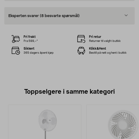
Eksperten svarer
(8 besvarte spørsmål)
Fri frakt
Fri retur
Fra 599,–*
Returner til valgfri butikk
Sikkert
Klikk&Hent
365 dagers åpent kjøp
Bestill på nett og hent i butikk
Toppselgere i samme kategori