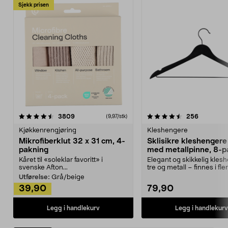
Sjekk prisen
4.5av 5 stjerner
anmeldelser
4.5av 5 stjerner
anmeldels
3809
256
(9,97/stk)
Kjøkkenrengjøring
Kleshengere
Mikrofiberklut 32 x 31 cm, 4-
Sklisikre kleshengere 
pakning
med metallpinne, 8-p
Kåret til «soleklar favoritt» i
Elegant og skikkelig kles
svenske Afton...
tre og metall – finnes i fle
Kleshe...
Utførelse:
Grå/beige
39,90
79,90
Legg i handlekurv
Legg i handlekurv