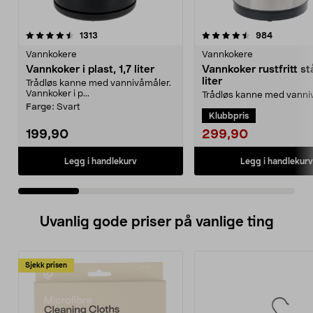
4.5 av 5 stjerner
anmeldelser
4.5 av 5 stjerner
anmeldels
1313
984
Vannkokere
Vannkokere
Vannkoker i plast, 1,7 liter
Vannkoker rustfritt stå
liter
Trådløs kanne med vannivåmåler.
Vannkoker i p...
Trådløs kanne med vanni
Vannkoker i rustfritt stål –
Farge:
Svart
Klubbpris
modell med fl...
299,90
199,90
Legg i handlekurv
Legg i handlekurv
Uvanlig gode priser på vanlige ting
Sjekk prisen