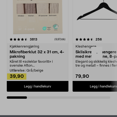
4.5av 5 stjerner
anmeldelser
4.5av 5 stjerner
anmeldels
3813
256
(9,97/stk)
Kjøkkenrengjøring
Kleshengere
Mikrofiberklut 32 x 31 cm, 4-
Sklisikre kleshengere 
-
pakning
med metallpinne, 8-p
Kåret til «soleklar favoritt» i
Elegant og skikkelig kles
svenske Afton...
tre og metall – finnes i fle
Kleshe...
Utførelse:
Grå/beige
39,90
79,90
Legg i handlekurv
Legg i handlekurv