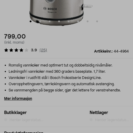
799,00
(inkl. moms)
3.9
(
25
)
Artikkelnr.:
44-4964
Romslig vannkoker med optimert tut og dobbeltsidig nivåmåler.
Ledningsfri vannkoker med 360 graders baseplate. 1,7 liter.
Vannkoker i rustfritt stål i Bosch frokostserie DesignLine.
Overopphetingsvern, tørrkokingsvern og automatisk avstenging.
Se vannmengden på begge sider, gjør det lettere for venstrehendte.
Mer informasjon
Butikklager
Nettlager
Henter lagerstatus...
Henter lagerstatus...