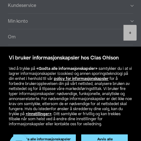
Bunntekst
Kundeservice
Min konto
Product
+
quantity
Om
Aktuelt
Vi bruker informasjonskapsler hos Clas Ohlson
Våre selskaper
Ved å trykke på
«Godta alle informasjonskapsler»
samtykker du i at vi
lagrer informasjonskapsler (cookies) og annen sporingsteknologi på
din enhet i henhold til vår
policy for informasjonskapsler
for å
Finn din butikk
forbedre brukeropplevelsen din på vårt nettsted, analysere bruken av
nettstedet og for å tilpasse våre markedsføringstiltak. Vi bruker fire
typer informasjonskapsler: nødvendige, funksjonelle, analytiske og
annonserelaterte. For nødvendige informasjonskapsler er det ikke noe
SE
NO
FI
krav om samtykke, ettersom de er nødvendige for at nettstedet skal
fungere. Hvis du istedenfor ønsker å skreddersy dine valg, kan du
trykke på
«Innstillinger»
. Ditt samtykke er frivillig og kan trekkes
tilbake når som helst ved å endre dine innstillinger for
informasjonskapsler eller kontakte oss for veiledning.
Godta alle informasjonskapsler
Avvis alle
Privacy statement
Medlemsvilkår
Kjøpsvilkår
For bedrifter