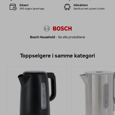
Sikkert
Klikk&Hent
365 dagers åpent kjøp
Bestill på nett og hent i butikk
Bosch Household
-
Se alle produktene
Toppselgere i samme kategori