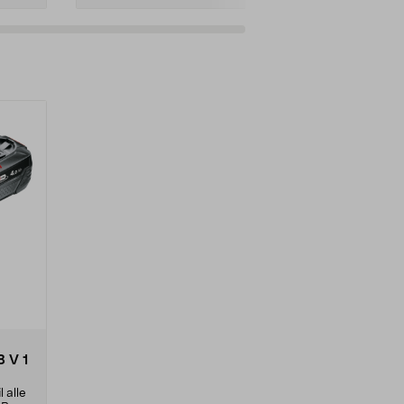
8 V 1
l alle