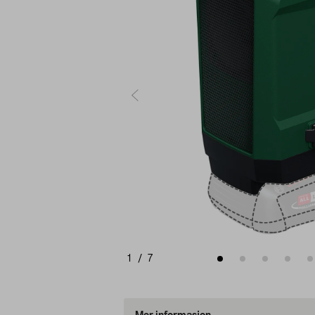
1
/
7