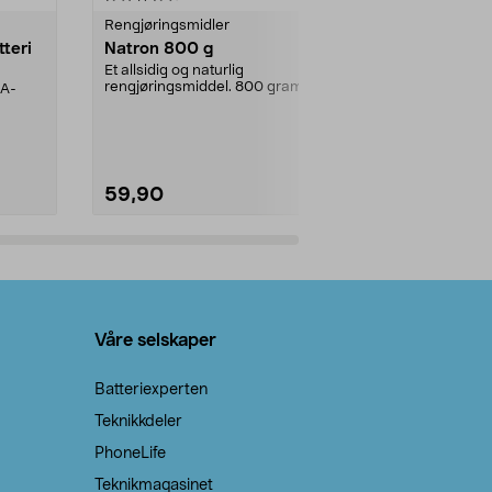
Rengjøringsmidler
Levende lys
tteri
Natron 800 g
Telys steari
prosent ste
Et allsidig og naturlig
rengjøringsmiddel. 800 gram
AA-
100 % stearin
natron – til rengjøring både...
råvarer. Produ
brenner med e
59,90
69,90
Legg i handlekurv
Legg 
Våre selskaper
Batteriexperten
Teknikkdeler
PhoneLife
Teknikmagasinet