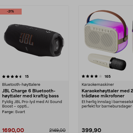
-21%
4.0 av 5 stjerner
anmeldelser
5.0 av 5 stjerner
anmeldelser
15
165
Bluetooth-høyttalere
Karaokemaskiner
JBL Charge 6 Bluetooth-
Karaokehøyttaler med 
høyttaler med kraftig bass
trådløse mikrofoner
Fyldig JBL Pro-lyd med AI Sound
Et herlig innslag i barnesel
Boost – oppti...
perfekt for barnebursdager
familiekvelder....
Farge:
Svart
1690,00
399,90
2149,00