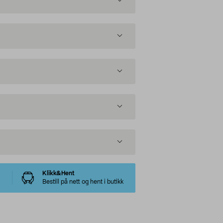
Klikk&Hent
Bestill på nett og hent i butikk