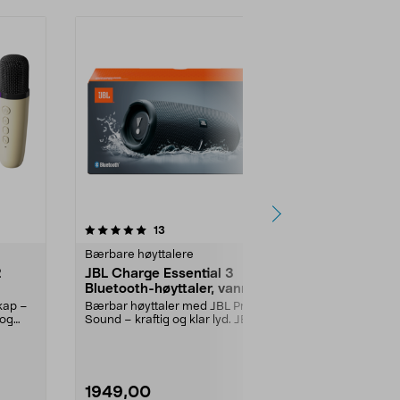
4.5 av 5 stjerner
anmeldelser
5.0
13
4
Bærbare høyttalere
Bærbare høyt
2
JBL Charge Essential 3
Exibel V!be
Bluetooth-høyttaler, vanntett
høyttaler, v
skap –
Bærbar høyttaler med JBL Pro
En robust lit
 og
Sound – kraftig og klar lyd. JBL
kraftig lyd – f..
Charge Essential 3...
Farge:
Svart
1949,00
269,90