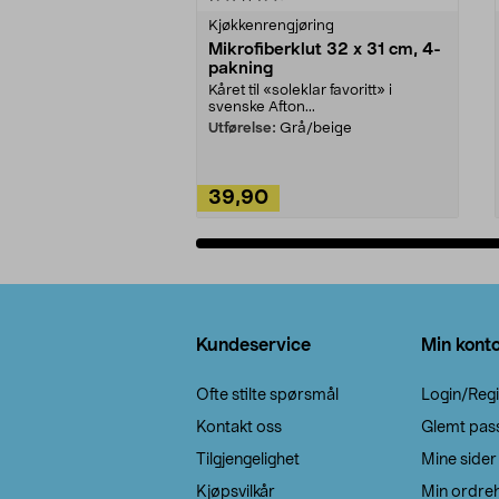
Kjøkkenrengjøring
Mikrofiberklut 32 x 31 cm, 4-
pakning
Kåret til «soleklar favoritt» i
svenske Afton...
Utførelse:
Grå/beige
39,90
Legg i handlekurv
Bunntekst
Kundeservice
Min kont
Ofte stilte spørsmål
Login/Regi
Kontakt oss
Glemt pas
Tilgjengelighet
Mine sider
Kjøpsvilkår
Min ordreh