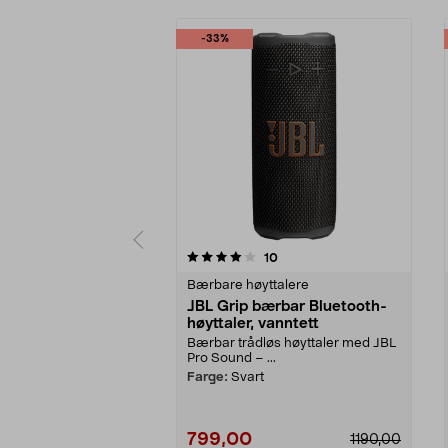
-33%
0 av 5 stjerner
4.5 av 5 stjerner
anmeldelser
10
Bærbare høyttalere
JBL Grip bærbar Bluetooth-
høyttaler, vanntett
Bærbar trådløs høyttaler med JBL
Pro Sound – ...
Farge:
Svart
799,00
1190,00