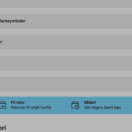
 faresymboler
er
Fri retur
Sikkert
Returner til valgfri butikk
365 dagers åpent kjøp
ri