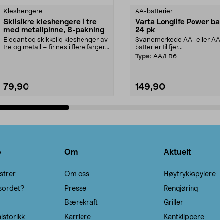
Kleshengere
AA-batterier
Sklisikre kleshengere i tre
Varta Longlife Power ba
med metallpinne, 8-pakning
24 pk
Elegant og skikkelig kleshenger av
Svanemerkede AA- eller A
tre og metall – finnes i flere farger.
batterier til fjer...
Kleshe...
Type:
AA/LR6
79,90
149,90
Legg i handlekurv
Legg i handlekurv
o
Om
Aktuelt
strer
Om oss
Høytrykkspylere
sordet?
Presse
Rengjøring
Bærekraft
Griller
istorikk
Karriere
Kantklippere