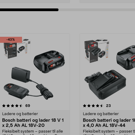
-43%
4.5av 5 stjerner
anmeldelser
anmeldelser
69
23
Ladere og batterier
Ladere og batterier
Bosch batteri og lader 18 V 1
Bosch batteri og lader 1
x 2,5 Ah AL 18V-20
x 4,0 Ah AL 18V-44
Fleksibelt system – passer til alle
Fleksibelt system – passer ti