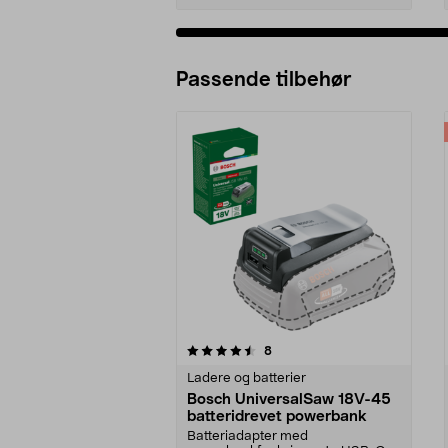
Passende tilbehør
5av 5 stjerner
4.5av 5 stjerner
anmeldelser
8
Ladere og batterier
Bosch UniversalSaw 18V-45
batteridrevet powerbank
Batteriadapter med