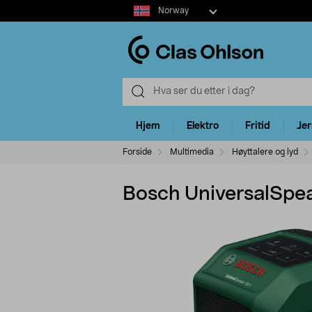
Select
Norway
market
Hjem
Elektro
Fritid
Je
Forside
Multimedia
Høyttalere og lyd
Bosch UniversalSpea