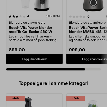
anmeldelser
4
(899,00/stk)
anmeldelser
0
0.0av 5 stjerner
Blendere og stavmiksere
Blendere og stavmiksere
Bosch VitaPower blender
Bosch VitaPower Seri
med To Go-flaske 450 W
blender MMB6141S, 
Lag smoothies rett i flasken –
Lag silkemyke smoothies,
perfekt å ta med på jobb, trening
og pesto på få sekunder.
eller tur. Bosc...
MMB6141S – krafti...
899,00
999,00
Legg i handlekurv
Legg i handlekurv
Toppselgere i samme kategori
-44%
-24%