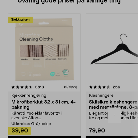
Uvanlig gode priser på vanlige ting
Sjekk prisen
4.5av 5 stjerner
anmeldelser
4.5av 5 stjerner
anmeldels
3813
256
(9,97/stk)
Kjøkkenrengjøring
Kleshengere
Mikrofiberklut 32 x 31 cm, 4-
Sklisikre kleshengere 
pakning
med metallpinne, 8-p
Kåret til «soleklar favoritt» i
Elegant og skikkelig kles
-
svenske Afton...
tre og metall – finnes i fle
Kleshe...
Utførelse:
Grå/beige
39,90
79,90