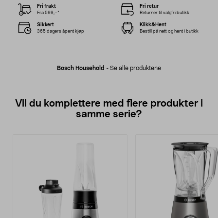
Fri frakt
Fri retur
Fra 599,–*
Returner til valgfri butikk
Sikkert
Klikk&Hent
365 dagers åpent kjøp
Bestill på nett og hent i butikk
Bosch Household
-
Se alle produktene
Vil du komplettere med flere produkter i
samme serie?