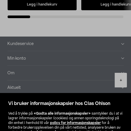
Legg i handlekurv
Legg i handlekurv
Bunntekst
Kundeservice
Min konto
Om
Product
+
quantity
Aktuelt
Våre selskaper
Vi bruker informasjonskapsler hos Clas Ohlson
Ved å trykke på
«Godta alle informasjonskapsler»
samtykker du i at vi
Finn din butikk
lagrer informasjonskapsler (cookies) og annen sporingsteknologi på
din enhet i henhold til vår
policy for informasjonskapsler
for å
forbedre brukeropplevelsen din på vårt nettsted, analysere bruken av