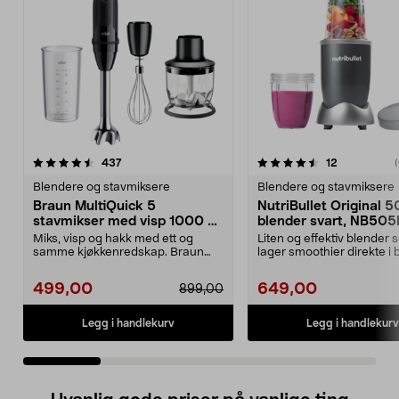
4.5 av 5 stjerner
anmeldelser
4.5 av 5 stjerner
anmeldelse
437
12
(
Blendere og stavmiksere
Blendere og stavmiksere
Braun MultiQuick 5
NutriBullet Original 
stavmikser med visp 1000 W,
blender svart, NB50
MQ50202M
Miks, visp og hakk med ett og
Liten og effektiv blender 
samme kjøkkenredskap. Braun
lager smoothier direkte i 
MultiQuick 5 stavmikse...
NutriBull...
499,00
649,00
899,00
Legg i handlekurv
Legg i handlekurv