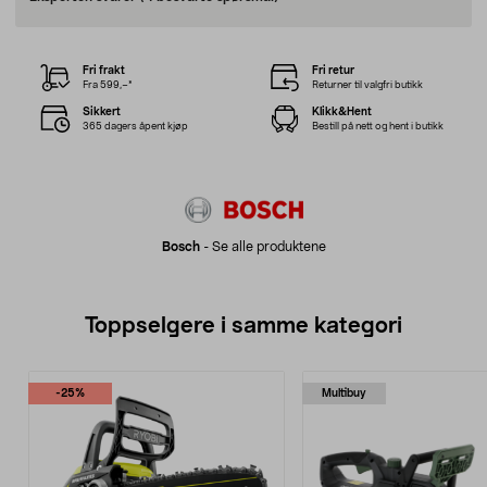
Fri frakt
Fri retur
Fra 599,–*
Returner til valgfri butikk
Sikkert
Klikk&Hent
365 dagers åpent kjøp
Bestill på nett og hent i butikk
Bosch
-
Se alle produktene
Toppselgere i samme kategori
-25%
Multibuy