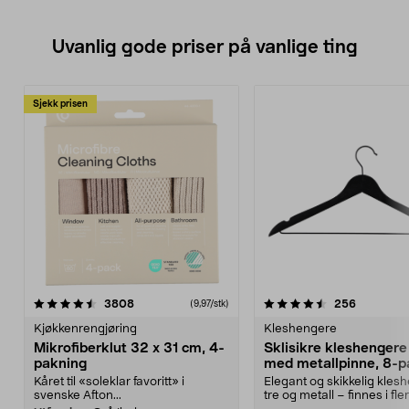
Uvanlig gode priser på vanlige ting
Sjekk prisen
4.5av 5 stjerner
anmeldelser
4.5av 5 stjerner
anmeldels
3808
256
(9,97/stk)
Kjøkkenrengjøring
Kleshengere
Mikrofiberklut 32 x 31 cm, 4-
Sklisikre kleshengere 
pakning
med metallpinne, 8-p
Kåret til «soleklar favoritt» i
Elegant og skikkelig kles
svenske Afton...
tre og metall – finnes i fle