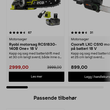
4.5 av 5 stjerner
anmeldelser
4.5 av 5 stjerner
anmeldelse
67
31
Motorsager
Motorsager
Ryobi motorsag RCS1830-
Cocraft LXC CS10 mo
140B One+ 18 V
på batteri 18 V
Kapp og sag med batteridrift med
Kapp og sag med batterid
et 30 cm langt sverd, både inne og
et 25 cm langt sverd.
ute. Ryobi R...
Kjedehatighet: 6 m/sek. C.
2999,00
899,00
3999,00
Les mer
Legg i handlekurv
Passende tilbehør