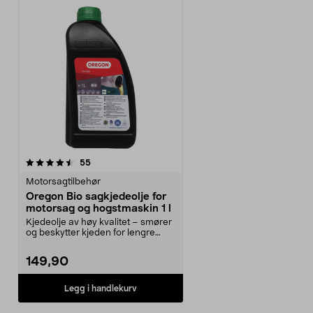
anmeldelser
55
Motorsagtilbehør
Oregon Bio sagkjedeolje for
motorsag og hogstmaskin 1 l
Kjedeolje av høy kvalitet – smører
og beskytter kjeden for lengre
levetid. Orego...
149,90
Legg i handlekurv