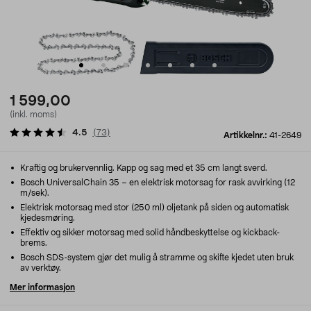
1 599,00
(inkl. moms)
4.5
(
73
)
Artikkelnr.:
41-2649
Kraftig og brukervennlig. Kapp og sag med et 35 cm langt sverd.
Bosch UniversalChain 35 – en elektrisk motorsag for rask avvirking (12
m/sek).
Elektrisk motorsag med stor (250 ml) oljetank på siden og automatisk
kjedesmøring.
Effektiv og sikker motorsag med solid håndbeskyttelse og kickback-
brems.
Bosch SDS-system gjør det mulig å stramme og skifte kjedet uten bruk
av verktøy.
Mer informasjon