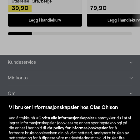
Kleshe...
Utførelse:
Grå/beige
39,90
79,90
Legg i handlekurv
Legg i handlekurv
Bunntekst
Kundeservice
Min konto
Om
Vi bruker informasjonskapsler hos Clas Ohlson
Aktuelt
Ved å trykke på
«Godta alle informasjonskapsler»
samtykker du i at vi
lagrer informasjonskapsler (cookies) og annen sporingsteknologi på
Våre selskaper
din enhet i henhold til vår
policy for informasjonskapsler
for å
forbedre brukeropplevelsen din på vårt nettsted, analysere bruken av
nettstedet og for å tilpasse våre markedsføringstiltak. Vi bruker fire
Finn din butikk