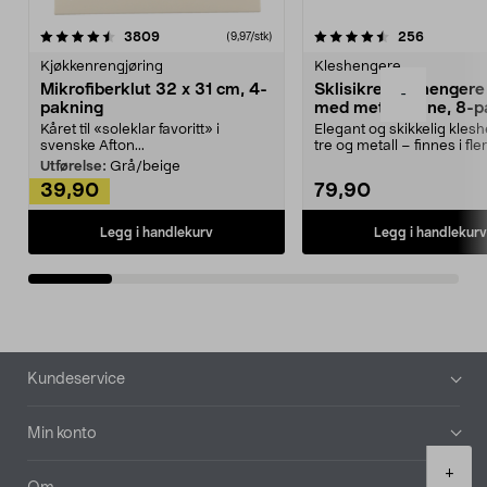
4.5av 5 stjerner
anmeldelser
4.5av 5 stjerner
anmeldels
3809
256
(9,97/stk)
Kjøkkenrengjøring
Kleshengere
Mikrofiberklut 32 x 31 cm, 4-
Sklisikre kleshengere 
-
pakning
med metallpinne, 8-p
Kåret til «soleklar favoritt» i
Elegant og skikkelig kles
svenske Afton...
tre og metall – finnes i fle
Kleshe...
Utførelse:
Grå/beige
39,90
79,90
Legg i handlekurv
Legg i handlekurv
Bunntekst
Kundeservice
Min konto
Product
+
quantity