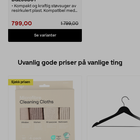
• Kompakt og kraftig støvsuger av
resirkulert plast. Kompatibel med
støvsugerpose 44-1786-7.
• Bosch Serie 4 – allsidig
799,00
1 799,00
støvsuger.
• Laget i Tyskland – registrer deg
og få 10 års motorgaranti.
Se varianter
• Effektivt partikkelfilter som kan
brukes mange ganger.
• Justerbar effekt og 10 meters
rekkevidde.
Uvanlig gode priser på vanlige ting
Sjekk prisen