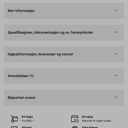
Mer informasjon
Spesifikasjoner, dokumentasjon og ev. faresymboler
Kjøpsinformasjon, leveranser og returer
Anmeldelser
(1)
Eksperten svarer
Fri frakt
Fri retur
Fra 599,–*
Returner til valgfri butikk
Sikkert
Klikk&Hent