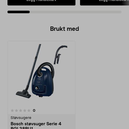
Brukt med
anmeldelser
0
Støvsugere
Bosch støvsuger Serie 4
BGL38BU1