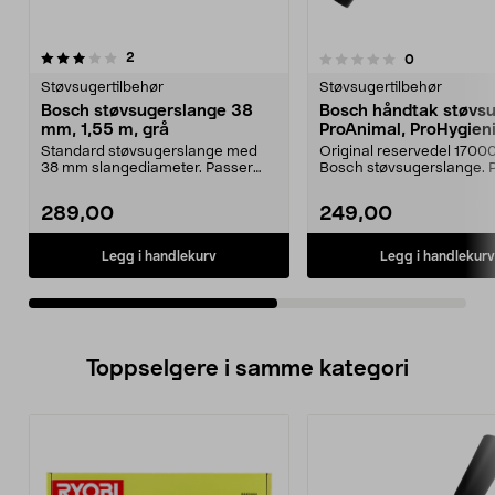
anmeldelser
5.0av 5 stjerner
2
anmeldelser
0
0.0 av 5 stjerner
Støvsugertilbehør
Støvsugertilbehør
Bosch støvsugerslange 38
Bosch håndtak støvs
mm, 1,55 m, grå
ProAnimal, ProHygieni
Standard støvsugerslange med
Original reservedel 1700
38 mm slangediameter. Passer
Bosch støvsugerslange. Pa
blant annet til Bosch ...
Bosch støvsuger...
289,00
249,00
Legg i handlekurv
Legg i handlekurv
Toppselgere i samme kategori