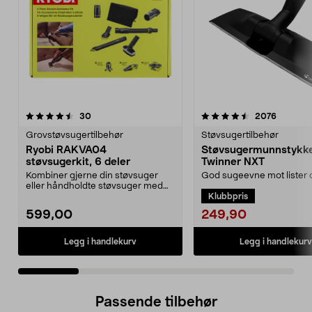
4.5 av 5 stjerner
anmeldelser
4.0 av 5 stjerner
anmeldel
30
2076
Grovstøvsugertilbehør
Støvsugertilbehør
Ryobi RAKVA04
Støvsugermunnstykk
støvsugerkit, 6 deler
Twinner NXT
Kombiner gjerne din støvsuger
God sugeevne mot lister o
eller håndholdte støvsuger med
hjørner. Støvsugermunns
Klubbpris
skaft og munnstykke...
som fungerer på har...
249,90
599,00
Legg i handlekurv
Legg i handlekurv
Passende tilbehør