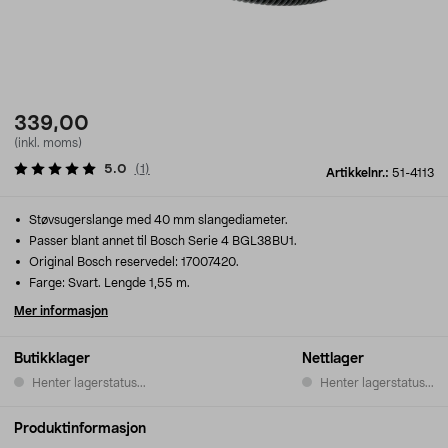
339,00
(inkl. moms)
5.0
(
1
)
Artikkelnr.:
51-4113
Støvsugerslange med 40 mm slangediameter.
Passer blant annet til Bosch Serie 4 BGL38BU1.
Original Bosch reservedel: 17007420.
Farge: Svart. Lengde 1,55 m.
Mer informasjon
Butikklager
Nettlager
Henter lagerstatus...
Henter lagerstatus...
Produktinformasjon