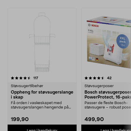
4.5av 5 stjerner
anmeldelser
5.0av 5 stjerner
anmeldelse
117
42
Støvsugertilbehør
Støvsugerposer
Oppheng for støvsugerslange
Bosch støvsugerposer
i skap
PowerProtect, 16-pak
Få orden i vaskeskapet med
Passer de fleste Bosch-
støvsugerslangen hengende på
støvsugere – robust pos
veggen. Skapinnredning m...
effektiv filtrering. Bosch G.
199,90
499,90
Legg i handlekurv
Legg i handlekurv