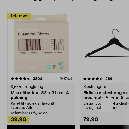
Sjekk prisen
4.5av 5 stjerner
anmeldelser
4.5av 5 stjerner
anmeldels
3808
256
(9,97/stk)
Kjøkkenrengjøring
Kleshengere
Mikrofiberklut 32 x 31 cm, 4-
Sklisikre kleshengere 
pakning
med metallpinne, 8-p
Kåret til «soleklar favoritt» i
Elegant og skikkelig kles
-
svenske Afton...
tre og metall – finnes i fle
Kleshe...
Utførelse:
Grå/beige
39,90
79,90