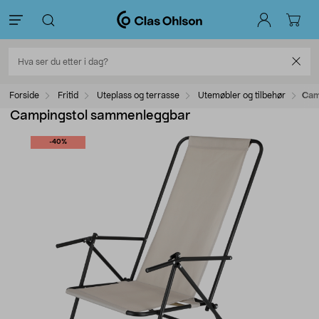
Forside
Fritid
Uteplass og terrasse
Utemøbler og tilbehør
Cam
Campingstol sammenleggbar
-40%