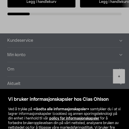
Legg i handlekurv
Legg i handlekurv
Bunntekst
Kundeservice
Min konto
Om
Product
+
quantity
Aktuelt
Våre selskaper
Vi bruker informasjonskapsler hos Clas Ohlson
Ved å trykke på
«Godta alle informasjonskapsler»
samtykker du i at vi
Finn din butikk
lagrer informasjonskapsler (cookies) og annen sporingsteknologi på
din enhet i henhold til vår
policy for informasjonskapsler
for å
forbedre brukeropplevelsen din på vårt nettsted, analysere bruken av
SE
NO
FI
nettstedet og for å tilpasse våre markedsføringstiltak. Vi bruker fire