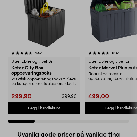
4.5 av 5 stjerner
anmeldelser
4.0 av 5 stjerner
anmeldels
547
637
Utemøbler og tilbehør
Utemøbler og tilbehør
Keter City Box
Keter Marvel Plus pu
oppbevaringsboks
Robust og romslig
oppbevaringsboks til ute
Praktisk oppbevaringsboks til f.eks.
eller hagen. Perfekt som p
balkongen eller uteplassen. Ideell
til oppb...
299,90
499,00
399,90
Legg i handlekurv
Legg i handlekurv
Uvanlig gode priser på vanlige ting