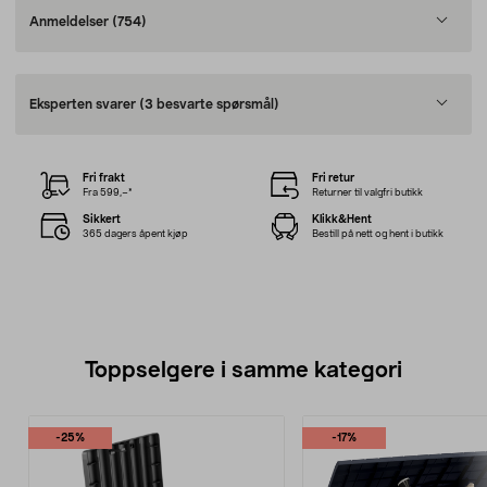
Anmeldelser
(754)
Eksperten svarer
(3 besvarte spørsmål)
Fri frakt
Fri retur
Fra 599,–*
Returner til valgfri butikk
Sikkert
Klikk&Hent
365 dagers åpent kjøp
Bestill på nett og hent i butikk
Toppselgere i samme kategori
-25%
-17%