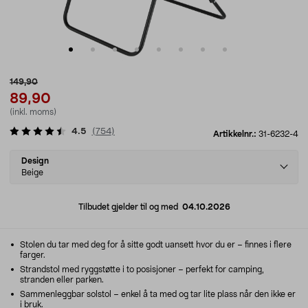
149,90
89,90
(inkl. moms)
4.5
(
754
)
Artikkelnr.:
31-6232-4
Select
Design
variant
Beige
Tilbudet gjelder til og med
04.10.2026
Stolen du tar med deg for å sitte godt uansett hvor du er – finnes i flere
farger.
Strandstol med ryggstøtte i to posisjoner – perfekt for camping,
stranden eller parken.
Sammenleggbar solstol – enkel å ta med og tar lite plass når den ikke er
i bruk.