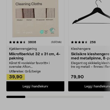
4.5av 5 stjerner
anmeldelser
4.5av 5 stjerner
anmeldels
3808
256
(9,97/stk)
Kjøkkenrengjøring
Kleshengere
Mikrofiberklut 32 x 31 cm, 4-
Sklisikre kleshengere 
pakning
med metallpinne, 8-p
Kåret til «soleklar favoritt» i
Elegant og skikkelig kles
svenske Afton...
tre og metall – finnes i fle
Kleshe...
Utførelse:
Grå/beige
39,90
79,90
Legg i handlekurv
Legg i handlekurv