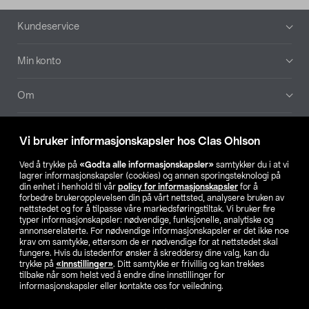
Bunntekst
Kundeservice
Min konto
Om
Aktuelt
Vi bruker informasjonskapsler hos Clas Ohlson
Våre selskaper
Ved å trykke på
«Godta alle informasjonskapsler»
samtykker du i at vi
lagrer informasjonskapsler (cookies) og annen sporingsteknologi på
din enhet i henhold til vår
policy for informasjonskapsler
for å
Finn din butikk
forbedre brukeropplevelsen din på vårt nettsted, analysere bruken av
nettstedet og for å tilpasse våre markedsføringstiltak. Vi bruker fire
typer informasjonskapsler: nødvendige, funksjonelle, analytiske og
annonserelaterte. For nødvendige informasjonskapsler er det ikke noe
SE
NO
FI
krav om samtykke, ettersom de er nødvendige for at nettstedet skal
fungere. Hvis du istedenfor ønsker å skreddersy dine valg, kan du
trykke på
«Innstillinger»
. Ditt samtykke er frivillig og kan trekkes
tilbake når som helst ved å endre dine innstillinger for
informasjonskapsler eller kontakte oss for veiledning.