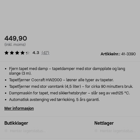
449,90
(inkl. moms)
4.3
(
47
)
Artikkelnr.:
41-3390
Fjern tapet med damp – tapetdamper med stor dampplate og lang
slange (3 m).
Tapetfjerner Cocraft HW2000 – løsner alle typer av tapeter.
Tapetfjerner med stor vanntank (4,5 liter) – for cirka 90 minutters bruk.
Dampmaskin for tapet, med sikkerhetsbryter – slår seg av ved125 °C.
Automatisk avstenging ved tørrkoking. 5 års garanti.
Mer informasjon
Butikklager
Nettlager
Henter lagerstatus...
Henter lagerstatus...