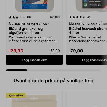
4.5 av 5 stjerner
anmeldelser
4.5 av 5 stjerner
anmeldelse
66
41
(32,48/l)
Malingsfjerner og kraftvask
Malingsfjerner og kraftva
Blåtind grønske- og
Blåtind husvask sku
algefjerner, 4 liter
4 liter
Fjern vekst av alger og mugg.
Effektiv, Svanemerket
Blåtind grønske- og algefjerner –
fasaderengjøringsmiddel.
effektivt middel...
husvask – skummende, al
129,90
179,90
159,90
Legg i handlekurv
Legg i handlekurv
Uvanlig gode priser på vanlige ting
Sjekk prisen