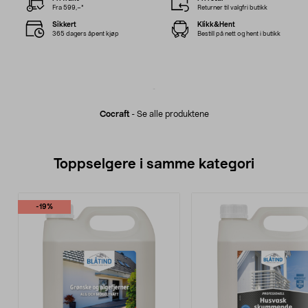
Fra 599,–*
Returner til valgfri butikk
Sikkert
Klikk&Hent
365 dagers åpent kjøp
Bestill på nett og hent i butikk
Cocraft
-
Se alle produktene
Toppselgere i samme kategori
-19%