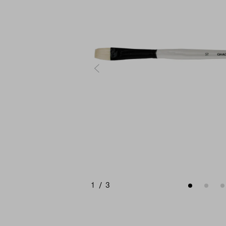
1
/
3