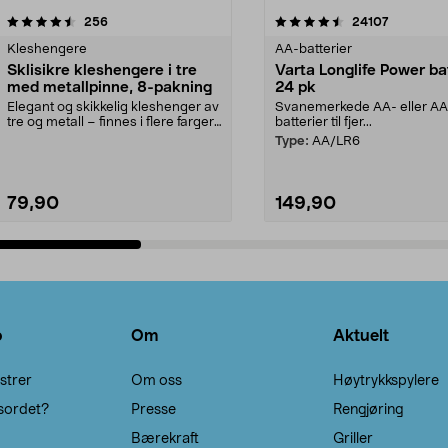
4.5av 5 stjerner
anmeldelser
4.5av 5 stjerner
anmeldels
256
24107
Kleshengere
AA-batterier
Sklisikre kleshengere i tre
Varta Longlife Power ba
med metallpinne, 8-pakning
24 pk
Elegant og skikkelig kleshenger av
Svanemerkede AA- eller A
tre og metall – finnes i flere farger.
batterier til fjer...
Kleshe...
Type:
AA/LR6
79,90
149,90
Legg i handlekurv
Legg i handlekurv
o
Om
Aktuelt
strer
Om oss
Høytrykkspylere
sordet?
Presse
Rengjøring
Bærekraft
Griller