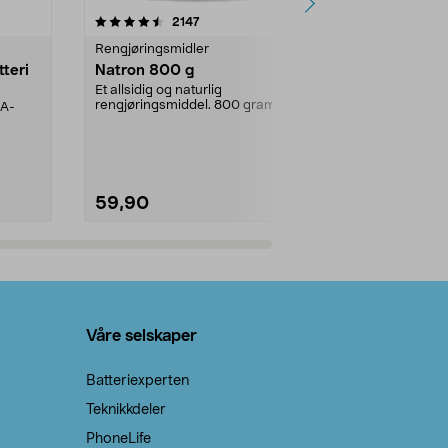
er
4.0av 5 stjerner
anmeldelser
4.5
2147
4
Rengjøringsmidler
Levende lys
tteri
Natron 800 g
Telys steari
prosent ste
Et allsidig og naturlig
rengjøringsmiddel. 800 gram
AA-
100 % stearin
natron – til rengjøring både...
råvarer. Produ
brenner med e
59,90
69,90
Legg i handlekurv
Legg 
Våre selskaper
Batteriexperten
Teknikkdeler
PhoneLife