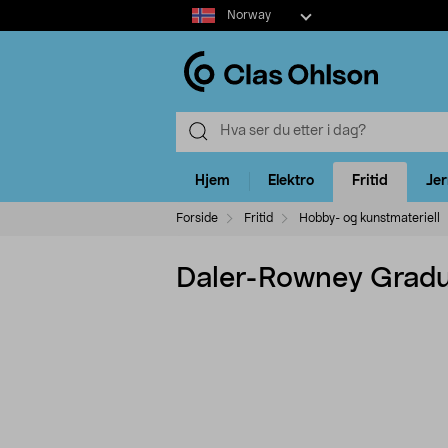
Select
Norway
market
Hjem
Elektro
Fritid
Je
Forside
Fritid
Hobby- og kunstmateriell
Daler-Rowney Gradua