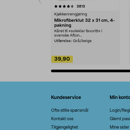
5av 5 stjerner
4.5av 5 stjerner
anmeldelser
3813
Kjøkkenrengjøring
Mikrofiberklut 32 x 31 cm, 4-
pakning
Kåret til «soleklar favoritt» i
svenske Afton...
Utførelse:
Grå/beige
39,90
Legg i handlekurv
Bunntekst
Kundeservice
Min kont
Ofte stilte spørsmål
Login/Regi
Kontakt oss
Glemt pas
Tilgjengelighet
Mine sider