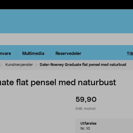
rnvare
Multimedia
Reservedeler
Til
Kunstnerpensler
Daler-Rowney Graduate flat pensel med naturbust
te flat pensel med naturbust
59,90
(inkl. moms)
Select
Utførelse
variant
Nr. 10