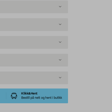
Klikk&Hent
Bestill på nett og hent i butikk