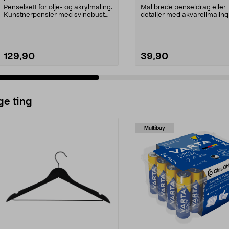
Penselsett for olje- og akrylmaling.
Mal brede penseldrag eller
Kunstnerpensler med svinebust
detaljer med akvarellmaling 
og flat spiss...
akrylmaling. Pensle...
129,90
39,90
ge ting
Multibuy