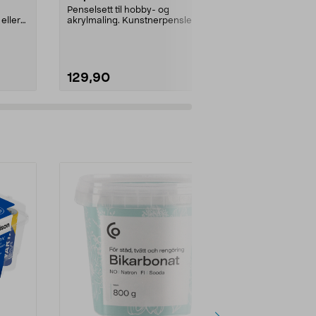
malerteknikk
Penselsett til hobby- og
dersom du vil 
eller
akrylmaling. Kunstnerpensler med
blandingsbust og rund ...
129,90
69,90