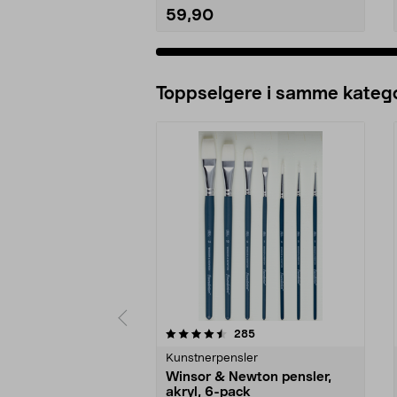
59,90
Legg i handlekurv
Toppselgere i samme katego
5 av 5 stjerner
4.0 av 5 stjerner
anmeldelser
285
Kunstnerpensler
Winsor & Newton pensler,
akryl, 6-pack