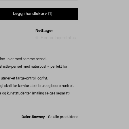
Legg i handlekurv
(1)
Nettlager
Henter lagerstatus...
ine linjer med samme pensel.
istle-pensel med naturbust – perfekt for
utmerket fargekontroll og flyt.
 skaft for komfortabel bruk og bedre kontroll.
og kunststudenter (maling selges separat).
Daler-Rowney
-
Se alle produktene