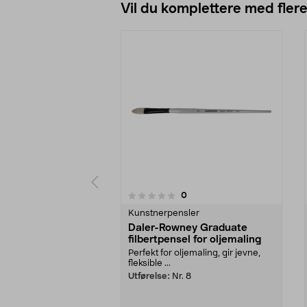
Vil du komplettere med fler
anmeldelser
0
0 av 5 stjerner
0.0 av 5 stjerner
Kunstnerpensler
Daler-Rowney Graduate
filbertpensel for oljemaling
Perfekt for oljemaling, gir jevne,
fleksible ...
Utførelse:
Nr. 8