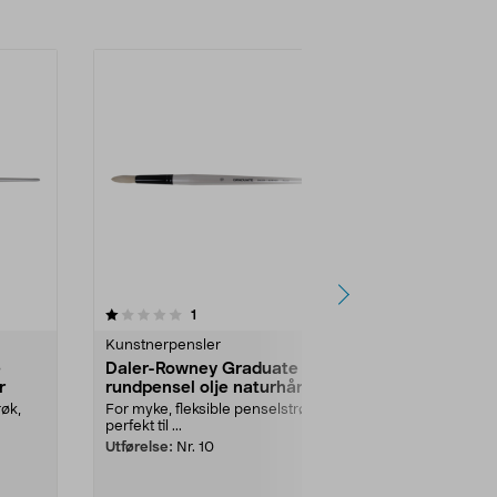
1.0av 5 stjerner
anmeldelser
1
1
Kunstnerpensler
Kunstnerpens
e
Daler-Rowney Graduate
Daler-Rown
r
rundpensel olje naturhår
rundpensel 
røk,
For myke, fleksible penselstrøk,
For myke, flek
perfekt til ...
perfekt til ...
Utførelse:
Nr. 10
Utførelse:
Nr.