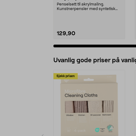
Penselsett til akrylmaling.
Kunstnerpensler med syntetisk
bust og kort skaft. 6-...
129,90
Uvanlig gode priser på vanli
Sjekk prisen