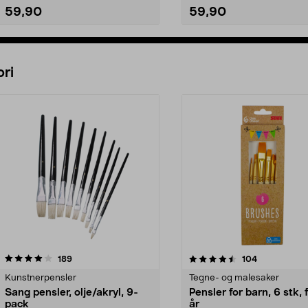
59,90
59,90
Legg i handlekurv
Legg i handlekurv
ri
4.5 av 5 stjerner
anmeldelser
4.0 av 5 stjerner
anmeldelser
189
104
Kunstnerpensler
Tegne- og malesaker
Sang pensler, olje/akryl, 9-
Pensler for barn, 6 stk, 
pack
år