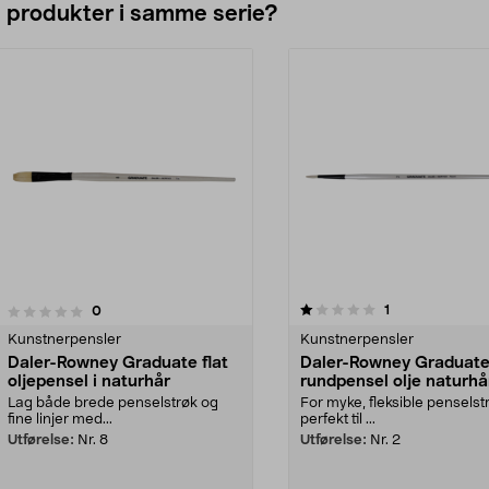
e produkter i samme serie?
1.0av 5 stjerner
1.0av 5 stjerner
anmeldelser
1
anmeldelser
0
Kunstnerpensler
Kunstnerpensler
Daler-Rowney Graduate flat
Daler-Rowney Graduat
oljepensel i naturhår
rundpensel olje naturhå
Lag både brede penselstrøk og
For myke, fleksible penselst
fine linjer med...
perfekt til ...
Utførelse:
Nr. 8
Utførelse:
Nr. 2