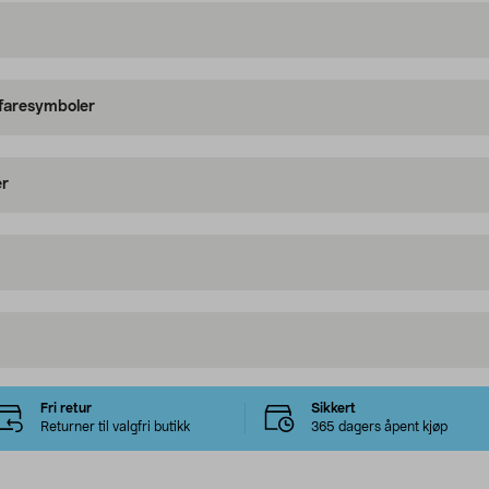
 faresymboler
er
Fri retur
Sikkert
Returner til valgfri butikk
365 dagers åpent kjøp