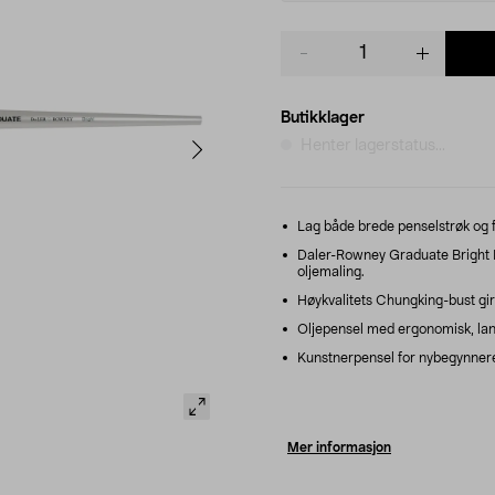
Product
quantity
Butikklager
Henter lagerstatus...
Lag både brede penselstrøk og f
Daler-Rowney Graduate Bright Br
oljemaling.
Høykvalitets Chungking-bust gir 
Oljepensel med ergonomisk, langt
Kunstnerpensel for nybegynnere 
Mer informasjon