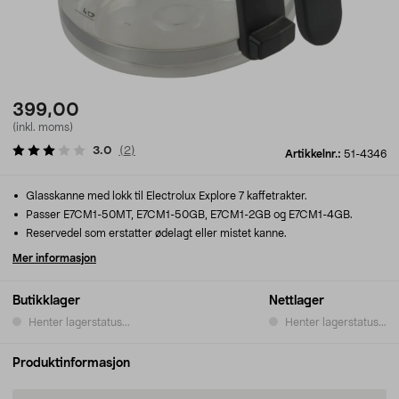
399,00
(inkl. moms)
3.0
(
2
)
Artikkelnr.:
51-4346
Glasskanne med lokk til Electrolux Explore 7 kaffetrakter.
Passer E7CM1-50MT, E7CM1-50GB, E7CM1-2GB og E7CM1-4GB.
Reservedel som erstatter ødelagt eller mistet kanne.
Mer informasjon
Butikklager
Nettlager
Henter lagerstatus...
Henter lagerstatus...
Produktinformasjon