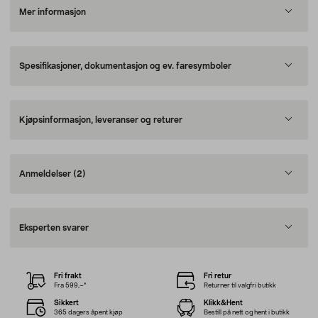
Mer informasjon
Spesifikasjoner, dokumentasjon og ev. faresymboler
Kjøpsinformasjon, leveranser og returer
Anmeldelser
(2)
Eksperten svarer
Fri frakt
Fri retur
Fra 599,–*
Returner til valgfri butikk
Sikkert
Klikk&Hent
365 dagers åpent kjøp
Bestill på nett og hent i butikk