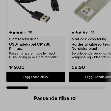
4.5 av 5 stjerner
anmeldelser
4.5 av 5 stjerner
anmeldelse
98
53
Hjem reservedeler
Avfall og kildesortering
USB-ladekabel CP1788
Holder til kildesorteri
Philips
Nordiska plast
OneBlade/barbermaskiner
Passer til nyere modeller med
Selvklebende vegg- og dør
USB-lading (ikke eldre modeller
kompost- og kildesorteri
med 230 V strømada...
fra Nordisk...
149,00
59,90
Legg i handlekurv
Legg i handlekurv
Passende tilbehør