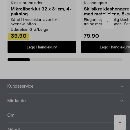
Kjøkkenrengjøring
Kleshengere
Mikrofiberklut 32 x 31 cm, 4-
Sklisikre kleshengere 
pakning
med metallpinne, 8-p
Kåret til «soleklar favoritt» i
Elegant og skikkelig kles
-
svenske Afton...
tre og metall – finnes i fle
Kleshe...
Utførelse:
Grå/beige
39,90
79,90
Legg i handlekurv
Legg i handlekurv
Bunntekst
Kundeservice
Min konto
Om
Product
+
quantity
Aktuelt