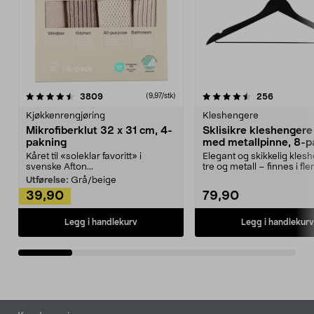
4.5av 5 stjerner
anmeldelser
4.5av 5 stjerner
anmeldels
3809
256
(9,97/stk)
Kjøkkenrengjøring
Kleshengere
Mikrofiberklut 32 x 31 cm, 4-
Sklisikre kleshengere 
pakning
med metallpinne, 8-p
Kåret til «soleklar favoritt» i
Elegant og skikkelig kles
svenske Afton...
tre og metall – finnes i fle
Kleshe...
Utførelse:
Grå/beige
39,90
79,90
Legg i handlekurv
Legg i handlekurv
Bunntekst