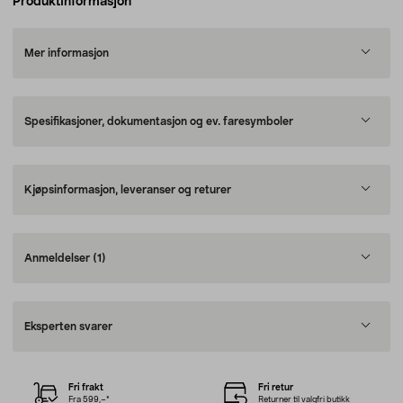
Produktinformasjon
Mer informasjon
Spesifikasjoner, dokumentasjon og ev. faresymboler
Kjøpsinformasjon, leveranser og returer
Anmeldelser
(1)
Eksperten svarer
Fri frakt
Fri retur
Fra 599,–*
Returner til valgfri butikk