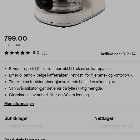
799,00
(inkl. moms)
5.0
(
1
)
Artikkelnr.:
10-2-174
Brygger opptil 1,5 l kaffe – perfekt til frokost og kaffepause.
Emerio Retro – beige kaffetrakter i retrostil for hjemme- og kontorbruk.
Timeren på forsiden viser gjenværende tid til den slår seg av.
Vannivåindikator gjør det enkelt å fylle i riktig mengde.
Glasskanne, avtagbart filter og 80 cm ledning.
Mer informasjon
Butikklager
Nettlager
Henter lagerstatus...
Henter lagerstatus...