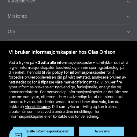
Kundeservice
Min konto
Om
Aktuelt
Vi bruker informasjonskapsler hos Clas Ohlson
Våre selskaper
Ved å trykke på
«Godta alle informasjonskapsler»
samtykker du i at vi
lagrer informasjonskapsler (cookies) og annen sporingsteknologi på
din enhet i henhold til vår
policy for informasjonskapsler
for å
Finn din butikk
forbedre brukeropplevelsen din på vårt nettsted, analysere bruken av
nettstedet og for å tilpasse våre markedsføringstiltak. Vi bruker fire
typer informasjonskapsler: nødvendige, funksjonelle, analytiske og
annonserelaterte. For nødvendige informasjonskapsler er det ikke noe
SE
NO
FI
krav om samtykke, ettersom de er nødvendige for at nettstedet skal
fungere. Hvis du istedenfor ønsker å skreddersy dine valg, kan du
trykke på
«Innstillinger»
. Ditt samtykke er frivillig og kan trekkes
tilbake når som helst ved å endre dine innstillinger for
informasjonskapsler eller kontakte oss for veiledning.
Godta alle informasjonskapsler
Avvis alle
Privacy statement
Medlemsvilkår
Kjøpsvilkår
For bedrifter