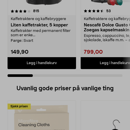
4.5 av 5 stjerner
anmeldelser
4.5 av 5 stjerner
anmeldelse
815
53
Kaffetraktere og kaffebryggere
Kaffetraktere og kaffebr
Liten kaffetrakter, 5 kopper
Nescafé Dolce Gusto 
Zoegas kapselmaskin
Kaffetrakter med permanent filter
som er enke...
Espresso, cappuccino, te
sjokolade, iskaffe m.m. – 
Farge:
Svart
ett enkelt knap...
149,90
799,00
Legg i handlekurv
Legg i handlekurv
Uvanlig gode priser på vanlige ting
Sjekk prisen