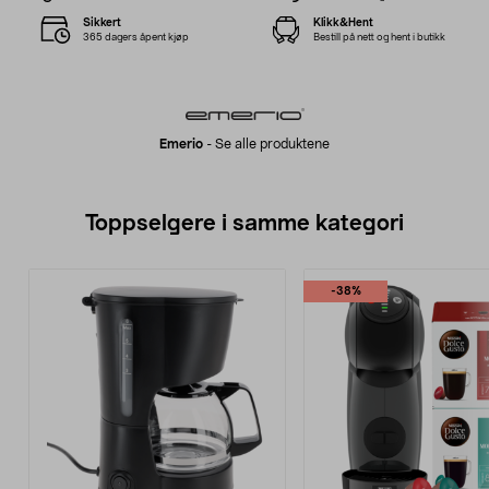
Sikkert
Klikk&Hent
365 dagers åpent kjøp
Bestill på nett og hent i butikk
Emerio
-
Se alle produktene
Toppselgere i samme kategori
-38%