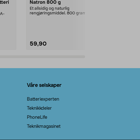
tteri
Natron 800 g
Telys steari
prosent ste
Et allsidig og naturlig
rengjøringsmiddel. 800 gram
AA-
100 % stearin
natron – til rengjøring både...
råvarer. Produ
brenner med e
59,90
69,90
Legg i handlekurv
Legg 
Våre selskaper
Batteriexperten
Teknikkdeler
PhoneLife
Teknikmagasinet