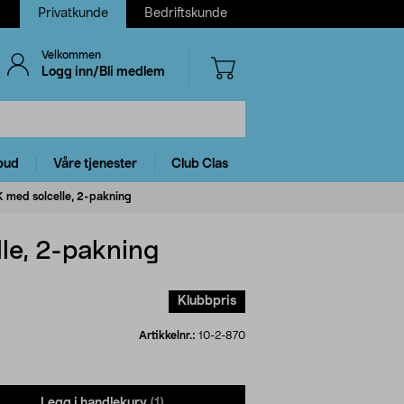
Privatkunde
Bedriftskunde
Velkommen
Logg inn/Bli medlem
bud
Våre tjenester
Club Clas
 med solcelle, 2-pakning
le, 2-pakning
Klubbpris
Artikkelnr.:
10-2-870
Legg i handlekurv
(1)