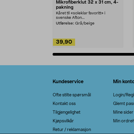
Mikrofiberklut 32 x 31 cm, 4-
pakning
Kåret til «soleklar favoritt» i
svenske Afton...
Utførelse:
Grå/beige
39,90
Legg i handlekurv
Bunntekst
Kundeservice
Min kont
Ofte stilte spørsmål
Login/Regi
Kontakt oss
Glemt pas
Tilgjengelighet
Mine sider
Kjøpsvilkår
Min ordreh
Retur / reklamasjon