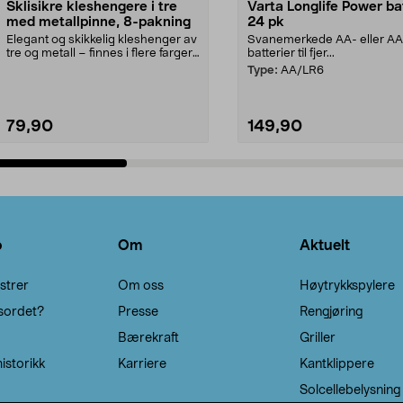
Sklisikre kleshengere i tre
Varta Longlife Power ba
med metallpinne, 8-pakning
24 pk
Elegant og skikkelig kleshenger av
Svanemerkede AA- eller A
tre og metall – finnes i flere farger.
batterier til fjer...
Kleshe...
Type:
AA/LR6
79,90
149,90
Legg i handlekurv
Legg i handlekurv
o
Om
Aktuelt
strer
Om oss
Høytrykkspylere
sordet?
Presse
Rengjøring
Bærekraft
Griller
istorikk
Karriere
Kantklippere
Solcellebelysning