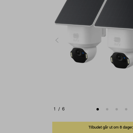
1
/
6
Tilbudet går ut om 8 dager