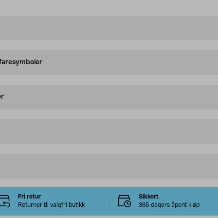
 faresymboler
er
Fri retur
Sikkert
Returner til valgfri butikk
365 dagers åpent kjøp