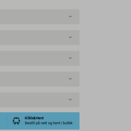
Klikk&Hent
Bestill på nett og hent i butikk