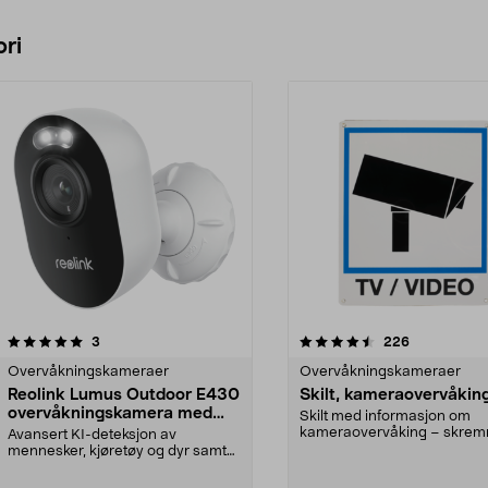
ri
4.5 av 5 stjerner
anmeldelser
4.0 av 5 stjerner
anmeldelser
3
226
Overvåkningskameraer
Overvåkningskameraer
Reolink Lumus Outdoor E430
Skilt, kameraovervåkin
overvåkningskamera med
Skilt med informasjon om
wifi
kameraovervåking – skre
Avansert KI-deteksjon av
ubudne gjester. Viser at pl...
mennesker, kjøretøy og dyr samt
nattsyn i farger. Reoli...