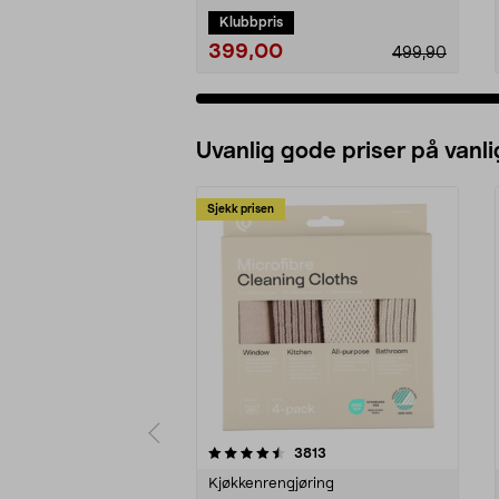
Klubbpris
399,00
499,90
Uvanlig gode priser på vanli
Sjekk prisen
5av 5 stjerner
4.5av 5 stjerner
anmeldelser
3813
Kjøkkenrengjøring