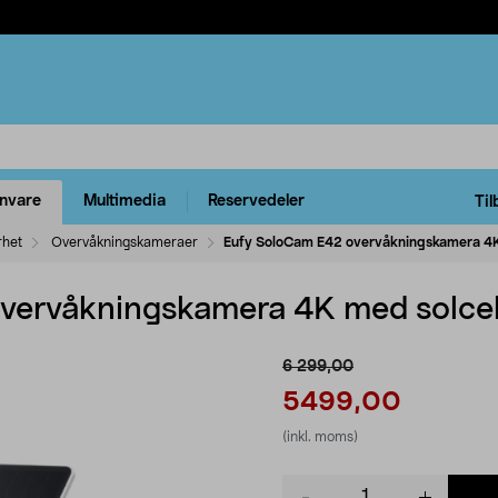
rnvare
Multimedia
Reservedeler
Til
rhet
Overvåkningskameraer
Eufy SoloCam E42 overvåkningskamera 4K
vervåkningskamera 4K med solcel
6 299,00
5499,00
(inkl. moms)
Product