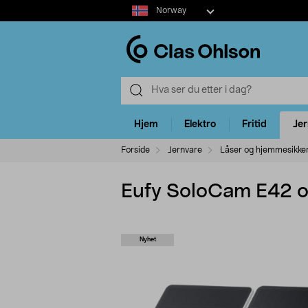
Select
Norway
market
Hjem
Elektro
Fritid
Je
Forside
Jernvare
Låser og hjemmesikke
Eufy SoloCam E42 o
Nyhet