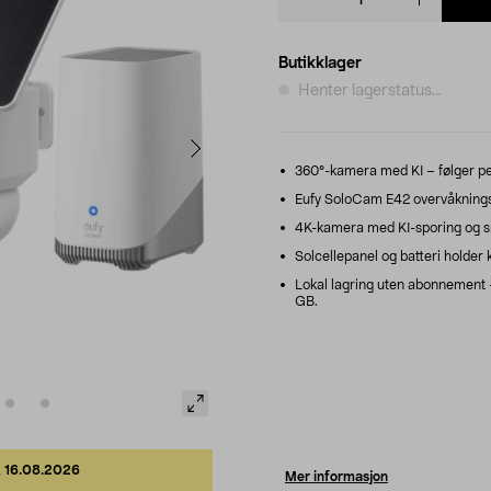
quantity
Butikklager
Henter lagerstatus...
360°-kamera med KI – følger per
Eufy SoloCam E42 overvåknings
4K-kamera med KI-sporing og s
Solcellepanel og batteri holder 
Lokal lagring uten abonnement 
GB.
,
16.08.2026
Mer informasjon