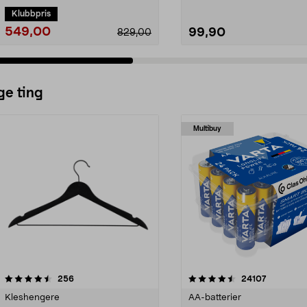
Klubbpris
549,00
99,90
829,00
ge ting
Multibuy
4.5av 5 stjerner
anmeldelser
4.5av 5 stjerner
anmeldels
256
24107
Kleshengere
AA-batterier