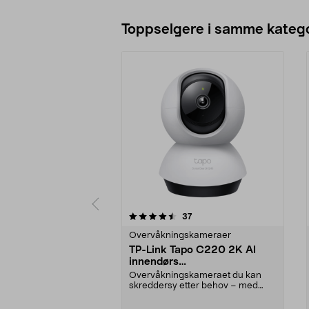
Toppselgere i samme katego
5 av 5 stjerner
5.0 av 5 stjerner
anmeldelser
37
Overvåkningskameraer
TP-Link Tapo C220 2K AI
innendørs
overvåkningskamera
Overvåkningskameraet du kan
skreddersy etter behov – med
smart KI. TP-Link Tapo ...