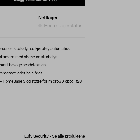
Nettlager
Henter lagerstatus...
soner, kjæledyr og kjøretøy automatisk.
kamera med sirene og strobelys.
mart bevegelsesdeteksjon.
kameraet ladet hele året.
– HomeBase 3 og støtte for microSD opptil 128
Eufy Security
-
Se alle produktene