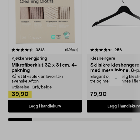
4.5av 5 stjerner
anmeldelser
4.5av 5 stjerner
anmeldels
3813
256
(9,97/stk)
Kjøkkenrengjøring
Kleshengere
Mikrofiberklut 32 x 31 cm, 4-
Sklisikre kleshengere 
pakning
med metallpinne, 8-p
Kåret til «soleklar favoritt» i
Elegant og skikkelig kles
-
svenske Afton...
tre og metall – finnes i fle
Kleshe...
Utførelse:
Grå/beige
39,90
79,90
Legg i handlekurv
Legg i handlekurv