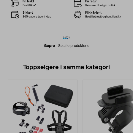
Fri frakt
Fri retur
Fra 599,–*
Returner til valgfri butikk
Sikkert
Klikk&Hent
365 dagers åpent kjøp
Bestill på nett og hent i butikk
Gopro
-
Se alle produktene
Toppselgere i samme kategori