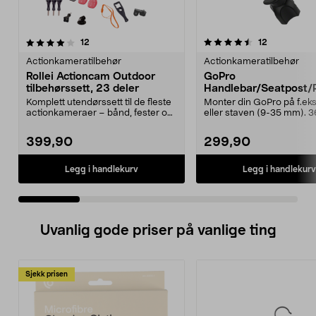
4.5 av 5 stjerner
anmeldelser
4.5 av 5 stjerner
anmeldelse
12
12
Actionkameratilbehør
Actionkameratilbehør
Rollei Actioncam Outdoor
GoPro
tilbehørssett, 23 deler
Handlebar/Seatpost/
Mount, rør/styrefeste.
Komplett utendørssett til de fleste
Monter din GoPro på f.eks.
actionkameraer – bånd, fester og
eller staven (9-35 mm). 
selfiestang...
graders roterende ...
399,90
299,90
Legg i handlekurv
Legg i handlekurv
Uvanlig gode priser på vanlige ting
Sjekk prisen