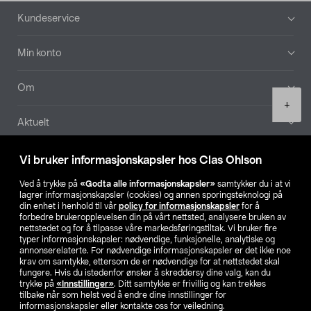
Bunntekst
Kundeservice
Min konto
Om
Product
+
quantity
Aktuelt
Våre selskaper
Vi bruker informasjonskapsler hos Clas Ohlson
Ved å trykke på
«Godta alle informasjonskapsler»
samtykker du i at vi
Finn din butikk
lagrer informasjonskapsler (cookies) og annen sporingsteknologi på
din enhet i henhold til vår
policy for informasjonskapsler
for å
forbedre brukeropplevelsen din på vårt nettsted, analysere bruken av
SE
NO
FI
nettstedet og for å tilpasse våre markedsføringstiltak. Vi bruker fire
typer informasjonskapsler: nødvendige, funksjonelle, analytiske og
annonserelaterte. For nødvendige informasjonskapsler er det ikke noe
krav om samtykke, ettersom de er nødvendige for at nettstedet skal
fungere. Hvis du istedenfor ønsker å skreddersy dine valg, kan du
trykke på
«Innstillinger»
. Ditt samtykke er frivillig og kan trekkes
tilbake når som helst ved å endre dine innstillinger for
informasjonskapsler eller kontakte oss for veiledning.