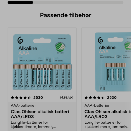
Passende tilbehør
4.5av 5 stjerner
anmeldelser
4.5av 5 stjerner
anmelde
2530
2530
(4,99/stk)
AAA-batterier
AAA-batterier
Clas Ohlson alkalisk batteri
Clas Ohlson alkalisk b
AAA/LR03
AAA/LR03
Longlife-batterier for
Longlife-batterier for
kjøkkentimere, lommely...
kjøkkentimere, lommely...