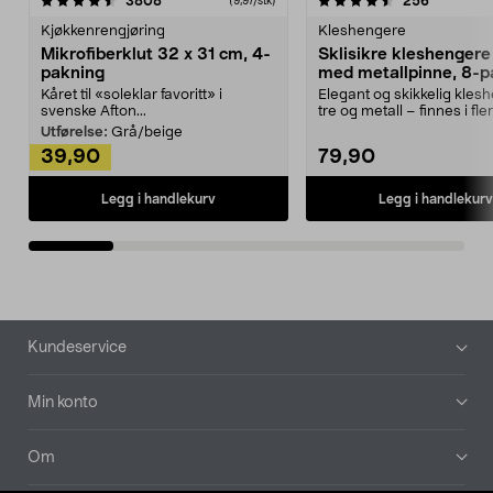
4.5av 5 stjerner
anmeldelser
4.5av 5 stjerner
anmeldels
3808
256
(9,97/stk)
Kjøkkenrengjøring
Kleshengere
Mikrofiberklut 32 x 31 cm, 4-
Sklisikre kleshengere 
pakning
med metallpinne, 8-p
Kåret til «soleklar favoritt» i
Elegant og skikkelig kles
svenske Afton...
tre og metall – finnes i fle
Kleshe...
Utførelse:
Grå/beige
39,90
79,90
Legg i handlekurv
Legg i handlekurv
Bunntekst
Kundeservice
Min konto
Om