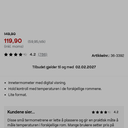
149,90
119,90
(59,95/stk)
(inkl. moms)
4.2
(
786
)
Artikkelnr.:
36-3392
Tilbudet gjelder til og med
02.02.2027
Innetermometer med digital visning.
Hold kontroll med temperaturen i de forskjellige rommene.
Lite format.
Kundene sier...
4.2
Disse små termometrene er lette å plassere og gir en praktisk måte å
måle temperaturen i forskjellige rom. Mange brukere setter pris på