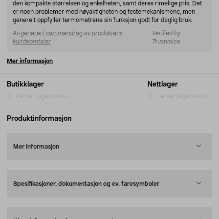
den kompakte størrelsen og enkelheten, samt deres rimelige pris. Det
er noen problemer med nøyaktigheten og festemekanismene, men
generelt oppfyller termometrene sin funksjon godt for daglig bruk.
AI-generert sammendrag av produktens
Verified by
kundeomtaler
Trustvoice
Mer informasjon
Butikklager
Nettlager
Henter lagerstatus...
Henter lagerstatus...
Produktinformasjon
Mer informasjon
Spesifikasjoner, dokumentasjon og ev. faresymboler