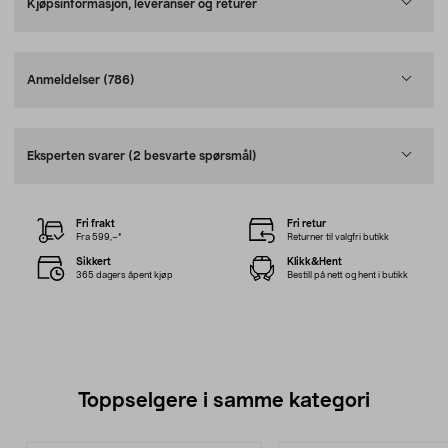
Kjøpsinformasjon, leveranser og returer
Anmeldelser
(786)
Eksperten svarer
(2 besvarte spørsmål)
Fri frakt
Fri retur
Fra 599,–*
Returner til valgfri butikk
Sikkert
Klikk&Hent
365 dagers åpent kjøp
Bestill på nett og hent i butikk
Toppselgere i samme kategori