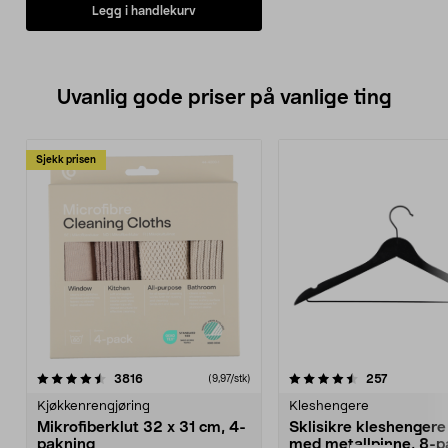
Legg i handlekurv
Uvanlig gode priser på vanlige ting
Sjekk prisen
4.5av 5 stjerner
anmeldelser
4.5av 5 stjerner
anmeldels
3816
257
(9,97/stk)
Kjøkkenrengjøring
Kleshengere
Mikrofiberklut 32 x 31 cm, 4-
Sklisikre kleshengere 
pakning
med metallpinne, 8-p