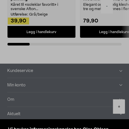
Kåret til «soleklar favoritt» i
Elegant og skikkelig kles
-
svenske Afton...
tre og metall – finnes i fle
Kleshe...
Utførelse:
Grå/beige
39,90
79,90
Legg i handlekurv
Legg i handlekurv
Bunntekst
Kundeservice
Min konto
Om
Product
+
quantity
Aktuelt
Våre selskaper