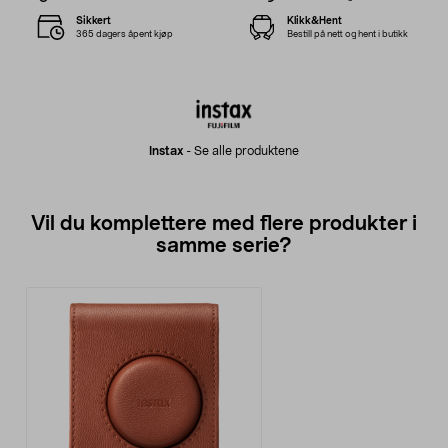
Sikkert
Klikk&Hent
365 dagers åpent kjøp
Bestill på nett og hent i butikk
Instax
-
Se alle produktene
Vil du komplettere med flere produkter i
samme serie?