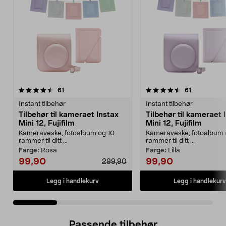
4.5 av 5 stjerner
anmeldelser
4.5 av 5 stjerner
anmeldelse
61
61
Instant tilbehør
Instant tilbehør
Tilbehør til kameraet Instax
Tilbehør til kameraet 
Mini 12, Fujifilm
Mini 12, Fujifilm
Kameraveske, fotoalbum og 10
Kameraveske, fotoalbum 
rammer til ditt ...
rammer til ditt ...
Farge:
Rosa
Farge:
Lilla
99,90
99,90
299,90
Legg i handlekurv
Legg i handlekurv
Passende tilbehør