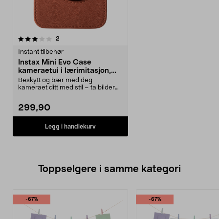
anmeldelser
2
Instant tilbehør
Instax Mini Evo Case
kameraetui i lærimitasjon,
brunt
Beskytt og bær med deg
kameraet ditt med stil – ta bilder
med etuiet på. Instax ...
299,90
Legg i handlekurv
Toppselgere i samme kategori
-67%
-67%