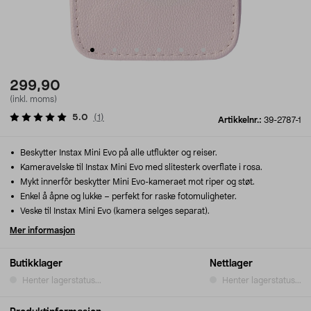
299,90
(inkl. moms)
5.0
(
1
)
Artikkelnr.:
39-2787-1
Beskytter Instax Mini Evo på alle utflukter og reiser.
Kameravelske til Instax Mini Evo med slitesterk overflate i rosa.
Mykt innerfôr beskytter Mini Evo-kameraet mot riper og støt.
Enkel å åpne og lukke – perfekt for raske fotomuligheter.
Veske til Instax Mini Evo (kamera selges separat).
Mer informasjon
Butikklager
Nettlager
Henter lagerstatus...
Henter lagerstatus...