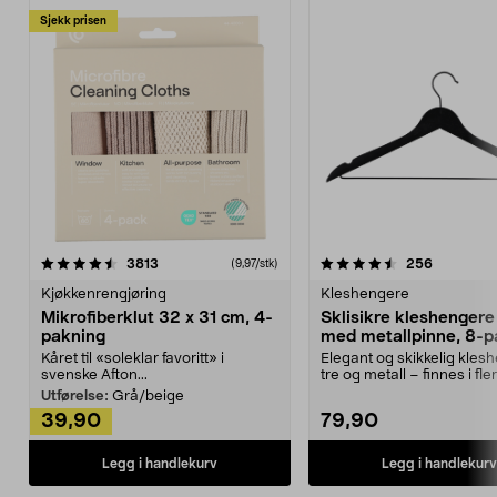
Sjekk prisen
4.5av 5 stjerner
anmeldelser
4.5av 5 stjerner
anmeldels
3813
256
(9,97/stk)
Kjøkkenrengjøring
Kleshengere
Mikrofiberklut 32 x 31 cm, 4-
Sklisikre kleshengere 
pakning
med metallpinne, 8-p
Kåret til «soleklar favoritt» i
Elegant og skikkelig kles
svenske Afton...
tre og metall – finnes i fle
Kleshe...
Utførelse:
Grå/beige
39,90
79,90
Legg i handlekurv
Legg i handlekurv