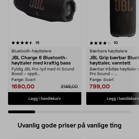
4.0 av 5 stjerner
anmeldelser
4.0 av 5 stjerner
anmeldelse
15
10
Bluetooth-høyttalere
Bærbare høyttalere
JBL Charge 6 Bluetooth-
JBL Grip bærbar Blue
høyttaler med kraftig bass
høyttaler, vanntett
Fyldig JBL Pro-lyd med AI Sound
Bærbar trådløs høyttaler
Boost – oppti...
Pro Sound – ...
Farge:
Svart
Farge:
Svart
1690,00
799,00
2149,00
Legg i handlekurv
Legg i handlekurv
Uvanlig gode priser på vanlige ting