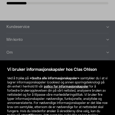
Bunntekst
Kundeservice
Min konto
Om
Aktuelt
Vi bruker informasjonskapsler hos Clas Ohlson
Våre selskaper
Ved å trykke på
«Godta alle informasjonskapsler»
samtykker du i at vi
lagrer informasjonskapsler (cookies) og annen sporingsteknologi på
din enhet i henhold til vår
policy for informasjonskapsler
for å
Finn din butikk
forbedre brukeropplevelsen din på vårt nettsted, analysere bruken av
nettstedet og for å tilpasse våre markedsføringstiltak. Vi bruker fire
typer informasjonskapsler: nødvendige, funksjonelle, analytiske og
annonserelaterte. For nødvendige informasjonskapsler er det ikke noe
SE
NO
FI
krav om samtykke, ettersom de er nødvendige for at nettstedet skal
fungere. Hvis du istedenfor ønsker å skreddersy dine valg, kan du