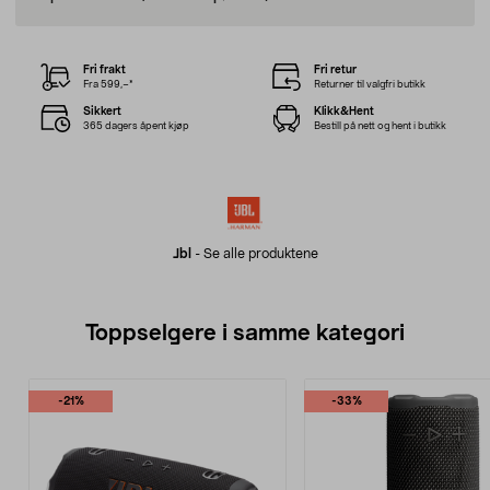
Fri frakt
Fri retur
Fra 599,–*
Returner til valgfri butikk
Sikkert
Klikk&Hent
365 dagers åpent kjøp
Bestill på nett og hent i butikk
Jbl
-
Se alle produktene
Toppselgere i samme kategori
-21%
-33%