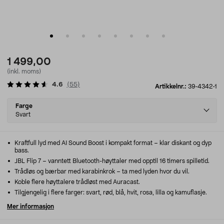
1 499,00
(inkl. moms)
4.6
(
55
)
Artikkelnr.:
39-4342-1
Select
Farge
variant
Svart
Kraftfull lyd med AI Sound Boost i kompakt format – klar diskant og dyp
bass.
JBL Flip 7 – vanntett Bluetooth-høyttaler med opptil 16 timers spilletid.
Trådløs og bærbar med karabinkrok – ta med lyden hvor du vil.
Koble flere høyttalere trådløst med Auracast.
Tilgjengelig i flere farger: svart, rød, blå, hvit, rosa, lilla og kamuflasje.
Mer informasjon