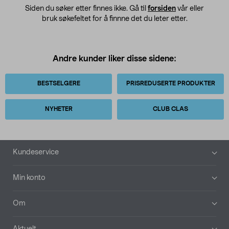
Siden du søker etter finnes ikke. Gå til
forsiden
vår eller
bruk søkefeltet for å finnne det du leter etter.
Andre kunder liker disse sidene:
BESTSELGERE
PRISREDUSERTE PRODUKTER
NYHETER
CLUB CLAS
Bunntekst
Kundeservice
Min konto
Om