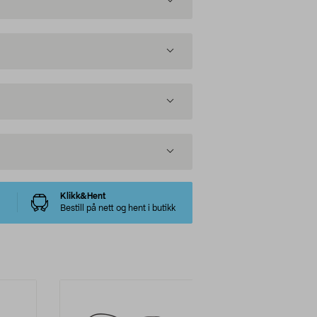
Klikk&Hent
Bestill på nett og hent i butikk