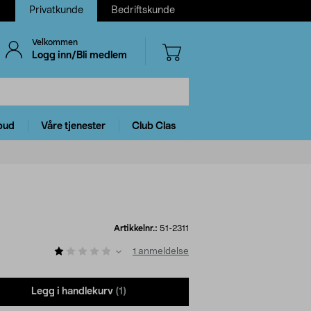
Privatkunde
Bedriftskunde
Velkommen
Logg inn/Bli medlem
bud
Våre tjenester
Club Clas
Artikkelnr.:
51-2311
1
anmeldelse
Legg i handlekurv
(1)