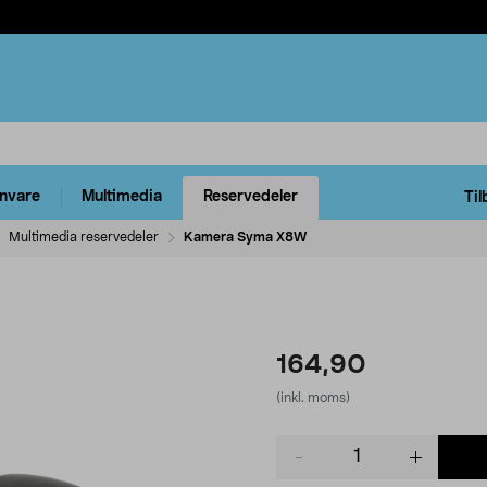
rnvare
Multimedia
Reservedeler
Til
Multimedia reservedeler
Kamera Syma X8W
164,90
(inkl. moms)
Product
quantity