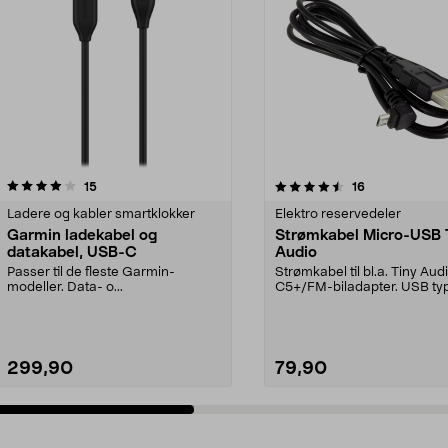
4.5 av 5 stjerner
anmeldelser
4.5 av 5 stjerner
anmeldelser
15
16
Ladere og kabler smartklokker
Elektro reservedeler
Garmin ladekabel og
Strømkabel Micro-USB 
datakabel, USB-C
Audio
Passer til de fleste Garmin-
Strømkabel til bl.a. Tiny Au
modeller. Data- o...
C5+/FM-biladapter. USB type
Micro-USB ...
299,90
79,90