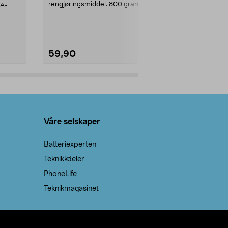
rengjøringsmiddel. 800 gram
AA-
100 % stearin
natron – til rengjøring både...
råvarer. Produ
brenner med e
59,90
69,90
Legg i handlekurv
Legg 
Våre selskaper
Batteriexperten
Teknikkdeler
PhoneLife
Teknikmagasinet