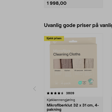
loopfunksjon.
1 998,00
• 2,4 GHz - fly flere droner
samtidig uten at signalene
forstyrrer hverandre.
• 50 cm lang.
Se varianter
Uvanlig gode priser på vanli
Sjekk prisen
5av 5 stjerner
4.5av 5 stjerner
anmeldelser
3809
Kjøkkenrengjøring
Mikrofiberklut 32 x 31 cm, 4-
pakning