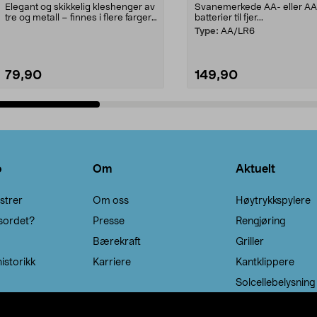
Elegant og skikkelig kleshenger av
Svanemerkede AA- eller A
tre og metall – finnes i flere farger.
batterier til fjer...
Kleshe...
Type:
AA/LR6
79,90
149,90
Legg i handlekurv
Legg i handlekurv
o
Om
Aktuelt
strer
Om oss
Høytrykkspylere
sordet?
Presse
Rengjøring
Bærekraft
Griller
istorikk
Karriere
Kantklippere
Solcellebelysning