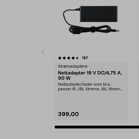
5 av 5 stjerner
4.0 av 5 stjerner
anmeldelser
167
Strømadaptere
Nettadapter 19 V DC/4,75 A,
90 W
Nettadapter/lader som bl.a.
passer til: JBL Xtreme JBL Xtreme
2JBL BoomboxJBL Bo...
399,00