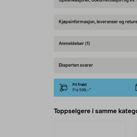
Spesifikasjoner, dokumentasjon og ev.
Kjøpsinformasjon, leveranser og retur
Anmeldelser
(1)
Eksperten svarer
Fri frakt
Fra 599,–*
Toppselgere i samme katego