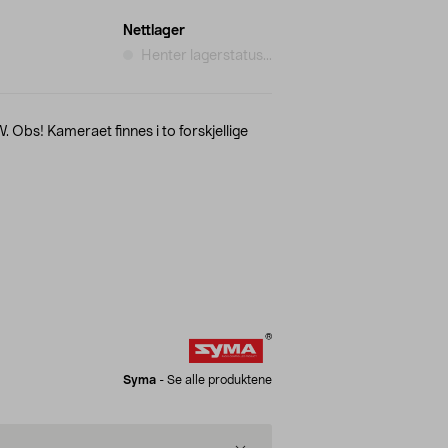
Nettlager
Henter lagerstatus...
 Obs! Kameraet finnes i to forskjellige
Syma
-
Se alle produktene