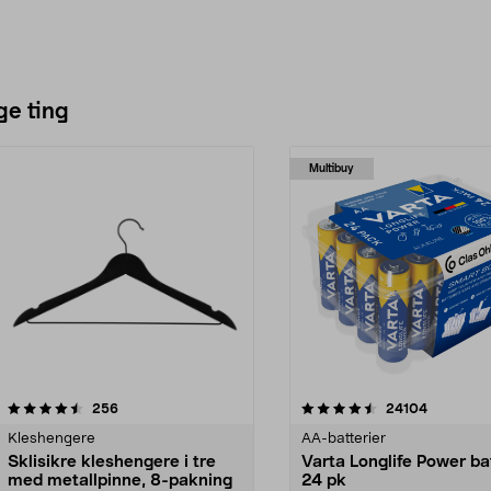
ge ting
Multibuy
4.5av 5 stjerner
anmeldelser
4.5av 5 stjerner
anmeldels
256
24104
Kleshengere
AA-batterier
Sklisikre kleshengere i tre
Varta Longlife Power ba
med metallpinne, 8-pakning
24 pk