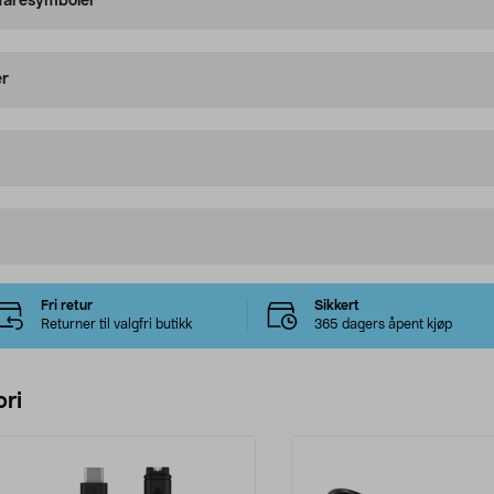
 faresymboler
er
Fri retur
Sikkert
Returner til valgfri butikk
365 dagers åpent kjøp
ri