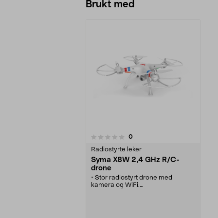
Brukt med
anmeldelser
0
0 av 5 stjerner
Radiostyrte leker
Syma X8W 2,4 GHz R/C-
drone
• Stor radiostyrt drone med
kamera og WiFi.
• Film eller ta bilder i realtid direkte
til smartphonen/nettbrettet via
tilhørende app.
• 6-akslet gyro og 360°