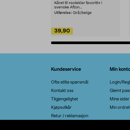
Kåret til «soleklar favoritt» i
svenske Afton...
Utførelse:
Grå/beige
39,90
Legg i handlekurv
Bunntekst
Kundeservice
Min kont
Ofte stilte spørsmål
Login/Regi
Kontakt oss
Glemt pas
Tilgjengelighet
Mine sider
Kjøpsvilkår
Min ordreh
Retur / reklamasjon
EE-avfall