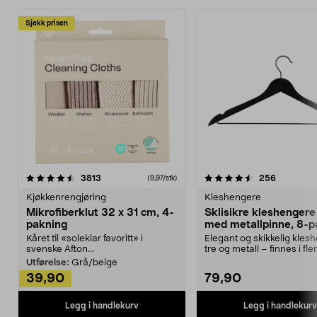
Sjekk prisen
4.5av 5 stjerner
anmeldelser
4.5av 5 stjerner
anmeldels
3813
256
(9,97/stk)
Kjøkkenrengjøring
Kleshengere
Mikrofiberklut 32 x 31 cm, 4-
Sklisikre kleshengere 
pakning
med metallpinne, 8-p
Kåret til «soleklar favoritt» i
Elegant og skikkelig kles
svenske Afton...
tre og metall – finnes i fle
Kleshe...
Utførelse:
Grå/beige
39,90
79,90
Legg i handlekurv
Legg i handlekurv