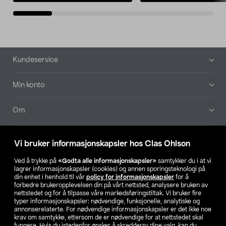
Bunntekst
Kundeservice
Min konto
Om
Aktuelt
Vi bruker informasjonskapsler hos Clas Ohlson
Våre selskaper
Ved å trykke på
«Godta alle informasjonskapsler»
samtykker du i at vi
lagrer informasjonskapsler (cookies) og annen sporingsteknologi på
din enhet i henhold til vår
policy for informasjonskapsler
for å
Finn din butikk
forbedre brukeropplevelsen din på vårt nettsted, analysere bruken av
nettstedet og for å tilpasse våre markedsføringstiltak. Vi bruker fire
typer informasjonskapsler: nødvendige, funksjonelle, analytiske og
annonserelaterte. For nødvendige informasjonskapsler er det ikke noe
SE
NO
FI
krav om samtykke, ettersom de er nødvendige for at nettstedet skal
fungere. Hvis du istedenfor ønsker å skreddersy dine valg, kan du