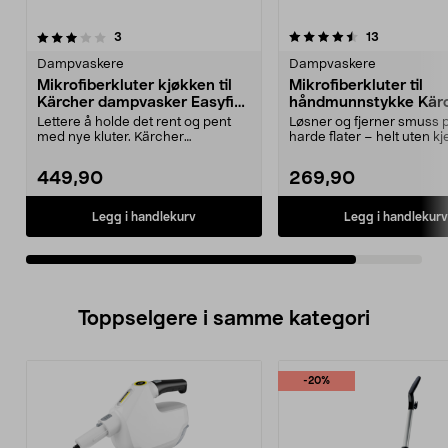
4.5av 5 stjerner
anmeldelser
anmeldelse
3
13
Dampvaskere
Dampvaskere
Mikrofiberkluter kjøkken til
Mikrofiberkluter til
Kärcher dampvasker Easyfix,
håndmunnstykke Kär
4-pakning
dampvasker, 2-pakni
Lettere å holde det rent og pent
Løsner og fjerner smuss p
med nye kluter. Kärcher
harde flater – helt uten kj
mikrofiberkluter i sett...
Kärcher ov...
449,90
269,90
Legg i handlekurv
Legg i handlekurv
Toppselgere i samme kategori
-20%