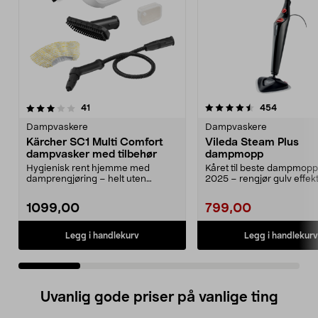
4.5 av 5 stjerner
anmeldelser
4.5 av 5 stjerner
anmeldels
41
454
Dampvaskere
Dampvaskere
Kärcher SC1 Multi Comfort
Vileda Steam Plus
dampvasker med tilbehør
dampmopp
Hygienisk rent hjemme med
Kåret til beste dampmopp 
damprengjøring – helt uten
2025 – rengjør gulv effek
kjemikalier. Kärcher dampva...
damp og varme....
1099,00
799,00
Legg i handlekurv
Legg i handlekurv
Uvanlig gode priser på vanlige ting