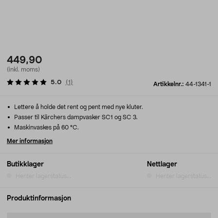
449,90
(inkl. moms)
5.0
(
1
)
Artikkelnr.:
44-1341-1
Lettere å holde det rent og pent med nye kluter.
Passer til Kärchers dampvasker SC1 og SC 3.
Maskinvaskes på 60 °C.
Mer informasjon
Butikklager
Nettlager
Henter lagerstatus...
Henter lagerstatus...
Produktinformasjon