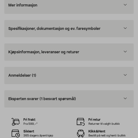
Mer informasjon
Spesifikasjoner, dokumentasjon og ev. faresymboler
Kjøpsinformasjon, leveranser og returer
Anmeldelser
(1)
Eksperten svarer
(1 besvart spørsmål)
Fri frakt
Fri retur
Fra 599,–*
Returner til valgfri butikk
Sikkert
Klikk&Hent
365 dagers åpent kjøp
Bestill på nett og hent i butikk