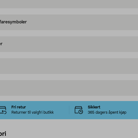
 faresymboler
er
Fri retur
Sikkert
Returner til valgfri butikk
365 dagers åpent kjøp
ri