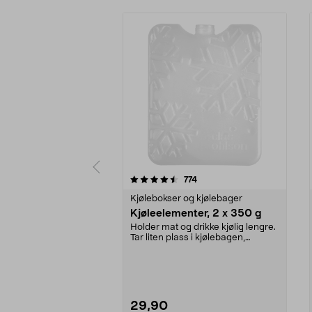
5 av 5 stjerner
4.5 av 5 stjerner
anmeldelser
774
Kjølebokser og kjølebager
Kjøleelementer, 2 x 350 g
Holder mat og drikke kjølig lengre.
Tar liten plass i kjølebagen,
kjøleboksen el...
29,90