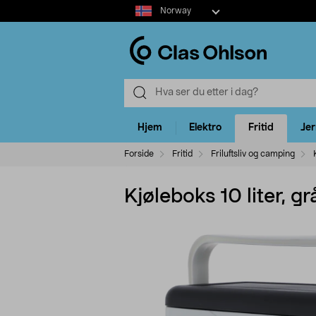
Select
Norway
market
Hjem
Elektro
Fritid
Je
Forside
Fritid
Friluftsliv og camping
Kjøleboks 10 liter, gr