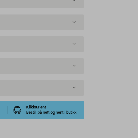
Klikk&Hent
Bestill på nett og hent i butikk