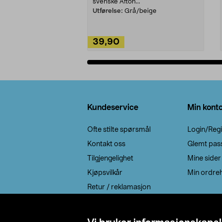
svenske Afton...
Utførelse:
Grå/beige
39,90
Legg i handlekurv
Bunntekst
Kundeservice
Min kont
Ofte stilte spørsmål
Login/Regi
Kontakt oss
Glemt pas
Tilgjengelighet
Mine sider
Kjøpsvilkår
Min ordreh
Retur / reklamasjon
EE-avfall
Cookie policy