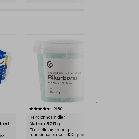
er
4.0av 5 stjerner
anmeldelser
4.5
2150
4
Rengjøringsmidler
Levende lys
tteri
Natron 800 g
Telys steari
prosent ste
Et allsidig og naturlig
rengjøringsmiddel. 800 gram
AA-
100 % stearin