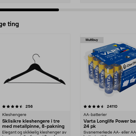
ge ting
Multibuy
4.5av 5 stjerner
anmeldelser
4.5av 5 stjerner
anmeldels
256
24110
Kleshengere
AA-batterier
Sklisikre kleshengere i tre
Varta Longlife Power ba
med metallpinne, 8-pakning
24 pk
Elegant og skikkelig kleshenger av
Svanemerkede AA- eller A