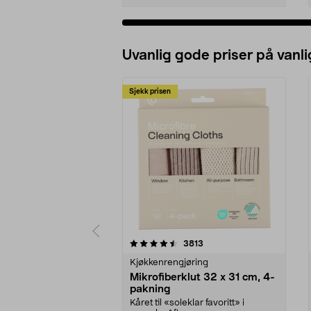
Uvanlig gode priser på vanli
Sjekk prisen
5av 5 stjerner
4.5av 5 stjerner
anmeldelser
3813
Kjøkkenrengjøring
Mikrofiberklut 32 x 31 cm, 4-
pakning
Kåret til «soleklar favoritt» i