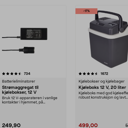
-17%
4.5 av 5 stjerner
anmeldelser
4.5 av 5 stjerner
anmeldelse
734
1672
Batterieliminatorer
Kjølebokser og kjølebager
Strømaggregat til
Kjøleboks 12 V, 20 liter
kjølebokser, 12 V
Kjøleboks med god kjøleeffe
robust konstruksjon og lavt
Bruk 12 V-apparateren i vanlige
støynivå. Kan både kj...
kontakter i hjemmet, på
campingplassen eller på ...
249,90
499,00
5