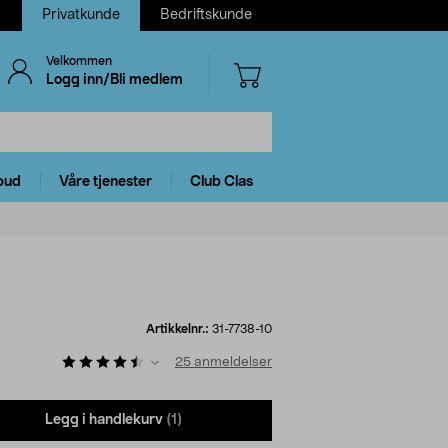
Privatkunde
Bedriftskunde
Velkommen
Logg inn/Bli medlem
bud
Våre tjenester
Club Clas
Artikkelnr.:
31-7738-10
25
anmeldelser
Legg i handlekurv
(1)