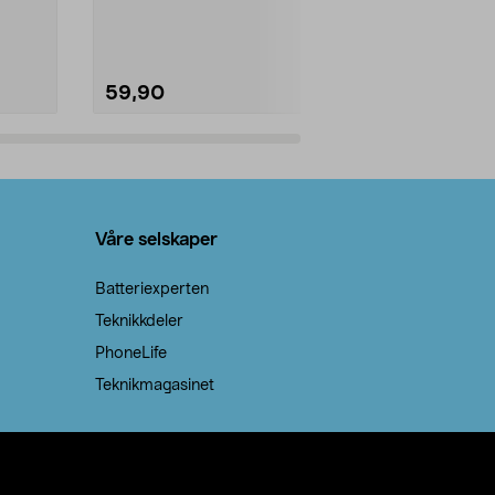
natron – til rengjøring både...
råvarer. Produ
brenner med e
59,90
69,90
Legg i handlekurv
Legg 
Våre selskaper
Batteriexperten
Teknikkdeler
PhoneLife
Teknikmagasinet