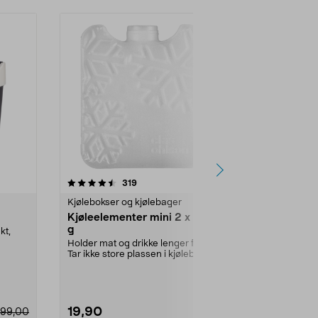
-13%
r
4.5 av 5 stjerner
anmeldelser
4.5
319
6
Kjølebokser og kjølebager
Kjølebokser o
Kjøleelementer mini 2 x 100
Myk kjøleb
g
skulderrem, 
kt,
Holder mat og drikke lenger friskt.
Praktisk kjøl
Tar ikke store plassen i kjølebagen,
over skuldere
kjølebo...
kjølebag med 
19,90
129,90
99,00