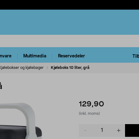
rnvare
Multimedia
Reservedeler
Til
Kjølebokser og kjølebager
Kjøleboks 10 liter, grå
å
129,90
(inkl. moms)
Product
quantity