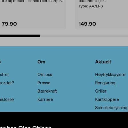
tre og metall – finnes i flere farger.
batterier til fjer...
Kleshe...
Type:
AA/LR6
79,90
149,90
Legg i handlekurv
Legg i handlekurv
o
Om
Aktuelt
strer
Om oss
Høytrykkspylere
sordet?
Presse
Rengjøring
Bærekraft
Griller
istorikk
Karriere
Kantklippere
Solcellebelysning