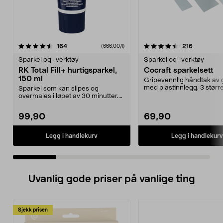
4.5 av 5 stjerner
anmeldelser
4.5 av 5 stjerner
anmeldels
164
216
(666,00/l)
Sparkel og -verktøy
Sparkel og -verktøy
RK Total Fill+ hurtigsparkel,
Cocraft sparkelsett
150 ml
Gripevennlig håndtak av
med plastinnlegg. 3 større
Sparkel som kan slipes og
50 og 70 mm.
overmales i løpet av 30 minutter.
RK Total Fill+ hurti...
99,90
69,90
Legg i handlekurv
Legg i handlekurv
Uvanlig gode priser på vanlige ting
Sjekk prisen