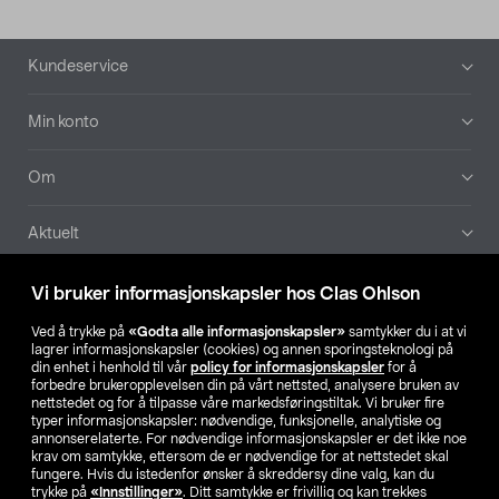
Bunntekst
Kundeservice
Min konto
Om
Aktuelt
Våre selskaper
Vi bruker informasjonskapsler hos Clas Ohlson
Ved å trykke på
«Godta alle informasjonskapsler»
samtykker du i at vi
Finn din butikk
lagrer informasjonskapsler (cookies) og annen sporingsteknologi på
din enhet i henhold til vår
policy for informasjonskapsler
for å
forbedre brukeropplevelsen din på vårt nettsted, analysere bruken av
SE
NO
FI
nettstedet og for å tilpasse våre markedsføringstiltak. Vi bruker fire
typer informasjonskapsler: nødvendige, funksjonelle, analytiske og
annonserelaterte. For nødvendige informasjonskapsler er det ikke noe
krav om samtykke, ettersom de er nødvendige for at nettstedet skal
fungere. Hvis du istedenfor ønsker å skreddersy dine valg, kan du
trykke på
«Innstillinger»
. Ditt samtykke er frivillig og kan trekkes