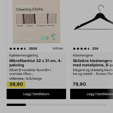
4.5av 5 stjerner
anmeldelser
4.5av 5 stjerner
anmeldels
3808
256
(9,97/stk)
Kjøkkenrengjøring
Kleshengere
Mikrofiberklut 32 x 31 cm, 4-
Sklisikre kleshengere 
pakning
med metallpinne, 8-p
Kåret til «soleklar favoritt» i
Elegant og skikkelig kles
svenske Afton...
tre og metall – finnes i fle
Kleshe...
Utførelse:
Grå/beige
39,90
79,90
Legg i handlekurv
Legg i handlekurv