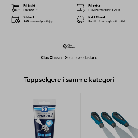
Fri frakt
Fri retur
Fra 599,–*
Returner til valgfri butikk
Sikkert
Klikk&Hent
365 dagers åpent kjøp
Bestill på nett og hent i butikk
Clas Ohlson
-
Se alle produktene
Toppselgere i samme kategori