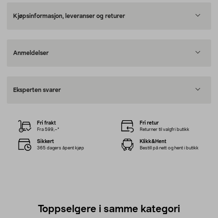
Kjøpsinformasjon, leveranser og returer
Anmeldelser
Eksperten svarer
Fri frakt
Fri retur
Fra 599,–*
Returner til valgfri butikk
Sikkert
Klikk&Hent
365 dagers åpent kjøp
Bestill på nett og hent i butikk
Toppselgere i samme kategori