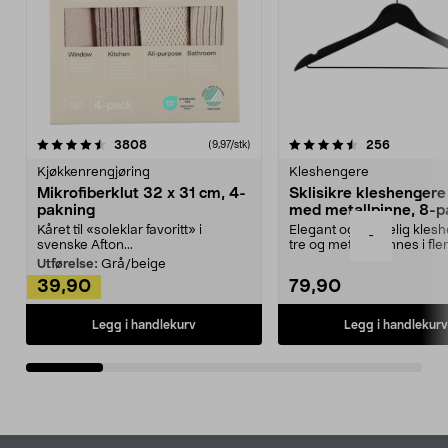
4.5av 5 stjerner
anmeldelser
4.5av 5 stjerner
anmeldels
3808
256
(9,97/stk)
Kjøkkenrengjøring
Kleshengere
Mikrofiberklut 32 x 31 cm, 4-
Sklisikre kleshengere 
pakning
med metallpinne, 8-p
Kåret til «soleklar favoritt» i
Elegant og skikkelig kles
-
svenske Afton...
tre og metall – finnes i fle
Kleshe...
Utførelse:
Grå/beige
39,90
79,90
Legg i handlekurv
Legg i handlekurv