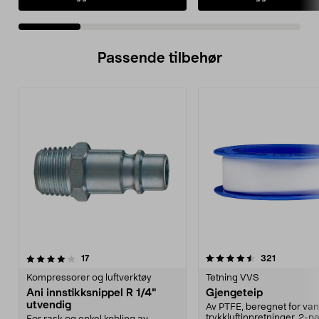
Passende tilbehør
4.5av 5 stjerner
anmeldelser
anmeldels
17
321
Kompressorer og luftverktøy
Tetning VVS
Ani innstikksnippel R 1/4"
Gjengeteip
utvendig
Av PTFE, beregnet for va
trykkluftinnretninger. 2-p