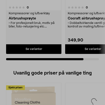
anmeldelser
anmeldelser
0
0
0.0 av 5 stjerner
Kompressorer og luftverktøy
Kompressorer og luftverk
Airbrushsprøyte
Cocraft airbrushsprøy
• For profesjonelt bruk, motiv på
• Dobbeltvirkende ventil g
biler, foto-retusjering etc.
kontroll av maling/luftm
• Leveres med metallkopp, glass,
• For maling av modeller, 
holder for sprøyte, slange m.m.
negler, kroppsmaling m.
• Leveres med metallkopp,
349,90
1,8 m slange og holder for
Se varianter
Se varianter
Uvanlig gode priser på vanlige ting
Sjekk prisen