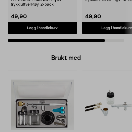
For rask og enkel kobling av
lengde 10 meter/sp...
trykkluftverktøy. 2-pack.
49,90
49,90
Legg i handlekurv
Legg i handlekurv
Brukt med