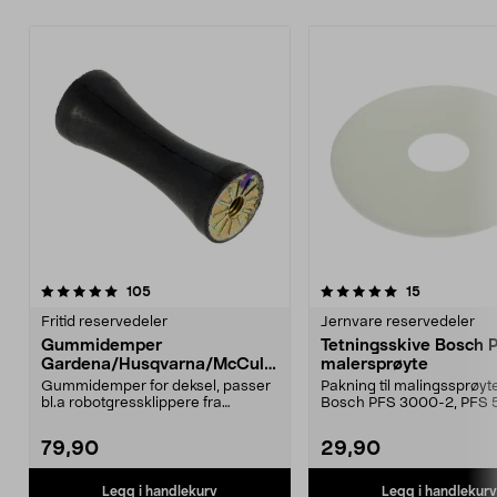
5.0 av 5 stjerner
anmeldelser
4.5 av 5 stjerner
anmeldelse
105
15
Fritid reservedeler
Jernvare reservedeler
Gummidemper
Tetningsskive Bosch 
Gardena/Husqvarna/McCullo
malersprøyte
ch/Flymo
Gummidemper for deksel, passer
Pakning til malingssprøyt
bl.a robotgressklippere fra
Bosch PFS 3000-2, PFS 
Gardena, Flymo og McC...
og PFS 7000.
79,90
29,90
Legg i handlekurv
Legg i handlekurv