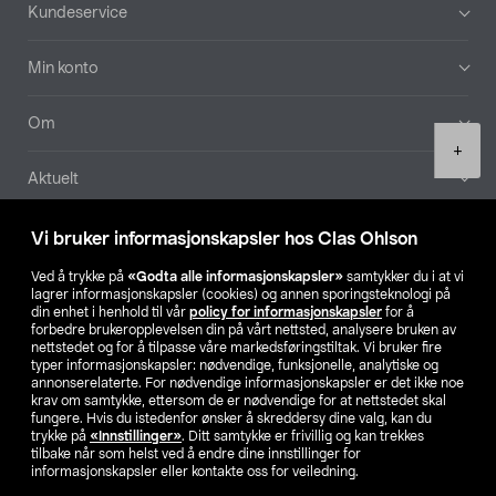
Bunntekst
Kundeservice
Min konto
Om
Product
+
quantity
Aktuelt
Våre selskaper
Vi bruker informasjonskapsler hos Clas Ohlson
Ved å trykke på
«Godta alle informasjonskapsler»
samtykker du i at vi
Finn din butikk
lagrer informasjonskapsler (cookies) og annen sporingsteknologi på
din enhet i henhold til vår
policy for informasjonskapsler
for å
forbedre brukeropplevelsen din på vårt nettsted, analysere bruken av
SE
NO
FI
nettstedet og for å tilpasse våre markedsføringstiltak. Vi bruker fire
typer informasjonskapsler: nødvendige, funksjonelle, analytiske og
annonserelaterte. For nødvendige informasjonskapsler er det ikke noe
krav om samtykke, ettersom de er nødvendige for at nettstedet skal
fungere. Hvis du istedenfor ønsker å skreddersy dine valg, kan du
trykke på
«Innstillinger»
. Ditt samtykke er frivillig og kan trekkes
tilbake når som helst ved å endre dine innstillinger for
informasjonskapsler eller kontakte oss for veiledning.
Privacy statement
Medlemsvilkår
Kjøpsvilkår
For bedrifter