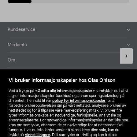
Bunntekst
Kundeservice
Min konto
Product
+
quantity
Om
Aktuelt
Vi bruker informasjonskapsler hos Clas Ohlson
Våre selskaper
Ved å trykke på
«Godta alle informasjonskapsler»
samtykker du i at vi
lagrer informasjonskapsler (cookies) og annen sporingsteknologi på
din enhet i henhold til vår
policy for informasjonskapsler
for å
Finn din butikk
forbedre brukeropplevelsen din på vårt nettsted, analysere bruken av
nettstedet og for å tilpasse våre markedsføringstiltak. Vi bruker fire
typer informasjonskapsler: nødvendige, funksjonelle, analytiske og
annonserelaterte. For nødvendige informasjonskapsler er det ikke noe
SE
NO
FI
krav om samtykke, ettersom de er nødvendige for at nettstedet skal
fungere. Hvis du istedenfor ønsker å skreddersy dine valg, kan du
trykke på
«Innstillinger»
. Ditt samtykke er frivillig og kan trekkes