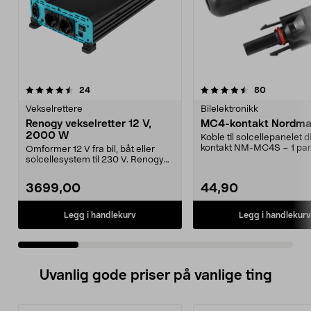
4.5 av 5 stjerner
anmeldelser
4.5 av 5 stjerner
anmeldelse
24
80
Vekselrettere
Bilelektronikk
Renogy vekselretter 12 V,
MC4-kontakt Nordmax
2000 W
Koble til solcellepanelet d
kontakt NM-MC4S – 1 par
Omformer 12 V fra bil, båt eller
og hunn. Konta...
solcellesystem til 230 V. Renogy
vekselretter m...
3699,00
44,90
Legg i handlekurv
Legg i handlekurv
Uvanlig gode priser på vanlige ting