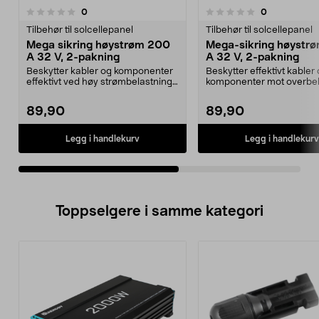
5.0av 5 stjerner
anmeldelser
anmeldelser
0
0
0.0 av 5 stjerner
Tilbehør til solcellepanel
Tilbehør til solcellepanel
Mega sikring høystrøm 200
Mega-sikring høystr
A 32 V, 2-pakning
A 32 V, 2-pakning
Beskytter kabler og komponenter
Beskytter effektivt kabler
effektivt ved høy strømbelastning.
komponenter mot overbel
Mega-sikring ...
Mega-sikring 400 A...
89,90
89,90
Legg i handlekurv
Legg i handlekurv
Toppselgere i samme kategori