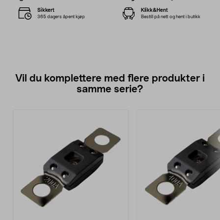
Sikkert
Klikk&Hent
365 dagers åpent kjøp
Bestill på nett og hent i butikk
Vil du komplettere med flere produkter i
samme serie?