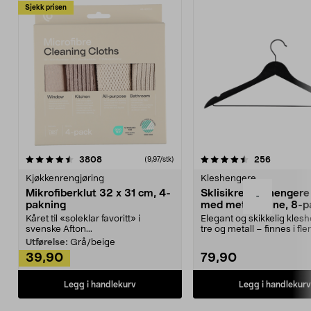
Sjekk prisen
4.5av 5 stjerner
anmeldelser
4.5av 5 stjerner
anmeldels
3808
256
(9,97/stk)
Kjøkkenrengjøring
Kleshengere
Mikrofiberklut 32 x 31 cm, 4-
Sklisikre kleshengere 
-
pakning
med metallpinne, 8-p
Kåret til «soleklar favoritt» i
Elegant og skikkelig kles
svenske Afton...
tre og metall – finnes i fle
Kleshe...
Utførelse:
Grå/beige
39,90
79,90
Legg i handlekurv
Legg i handlekurv