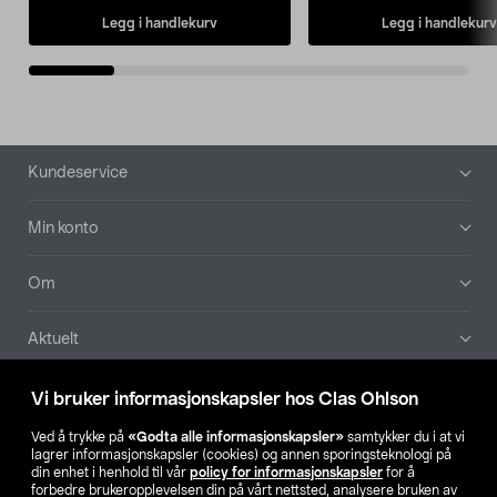
Legg i handlekurv
Legg i handlekurv
Bunntekst
Kundeservice
Min konto
Om
Aktuelt
Våre selskaper
Vi bruker informasjonskapsler hos Clas Ohlson
Ved å trykke på
«Godta alle informasjonskapsler»
samtykker du i at vi
Finn din butikk
lagrer informasjonskapsler (cookies) og annen sporingsteknologi på
din enhet i henhold til vår
policy for informasjonskapsler
for å
forbedre brukeropplevelsen din på vårt nettsted, analysere bruken av