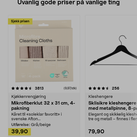
Uvanlig gode priser på vanlige ting
Sjekk prisen
4.5av 5 stjerner
anmeldelser
4.5av 5 stjerner
anmeldels
3813
256
(9,97/stk)
Kjøkkenrengjøring
Kleshengere
Mikrofiberklut 32 x 31 cm, 4-
Sklisikre kleshengere 
pakning
med metallpinne, 8-p
Kåret til «soleklar favoritt» i
Elegant og skikkelig kles
svenske Afton...
tre og metall – finnes i fle
Kleshe...
Utførelse:
Grå/beige
39,90
79,90