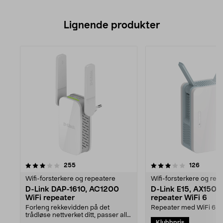
Lignende produkter
3.0av 5 stjerner
anmeldelser
anmelde
255
126
Wifi-forsterkere og repeatere
Wifi-forsterkere og rep
D-Link DAP-1610, AC1200
D-Link E15, AX150
WiFi repeater
repeater WiFi 6
Forleng rekkevidden på det
Repeater med WiFi 6-s
trådløse nettverket ditt, passer alle
opptil 1500 Mb/s
Klubbpris
routere. D-Link...
filoverføringshastighet. 