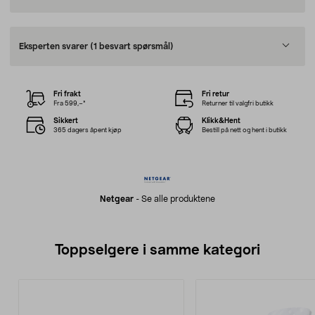
Eksperten svarer
(1 besvart spørsmål)
Fri frakt
Fri retur
Fra 599,–*
Returner til valgfri butikk
Sikkert
Klikk&Hent
365 dagers åpent kjøp
Bestill på nett og hent i butikk
Netgear
-
Se alle produktene
Toppselgere i samme kategori