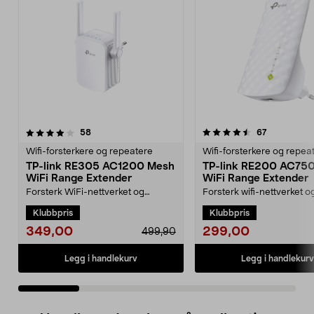
4.5 av 5 stjerner
anmeldelser
4.0 av 5 stjerner
anmeldelse
58
67
Wifi-forsterkere og repeatere
Wifi-forsterkere og repea
TP-link RE305 AC1200 Mesh
TP-link RE200 AC75
WiFi Range Extender
WiFi Range Extender
Forsterk WiFi-nettverket og
Forsterk wifi-nettverket o
forbedre dekningen for bærbare
forbedre dekningen for 
Klubbpris
Klubbpris
pc-er, nettbrett m.m....
pc-er, nettbrett m.m....
349,00
299,00
499,90
Legg i handlekurv
Legg i handlekurv