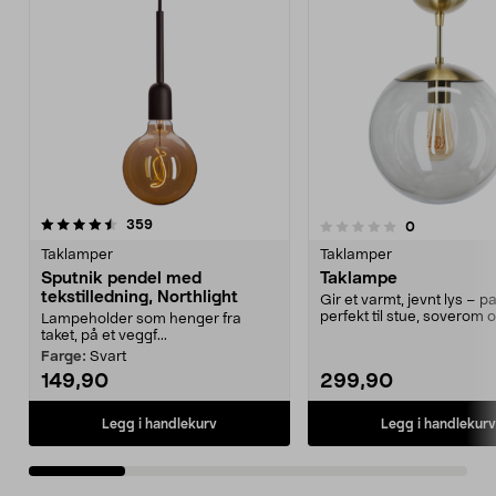
anmeldelser
4.5 av 5 stjerner
359
anmeldelser
0
0.0 av 5 stjerner
Taklamper
Taklamper
Sputnik pendel med
Taklampe
tekstilledning, Northlight
Gir et varmt, jevnt lys – p
perfekt til stue, soverom 
Lampeholder som henger fra
spisebordet. ...
taket, på et veggf...
Farge:
Svart
149,90
299,90
Legg i handlekurv
Legg i handlekurv