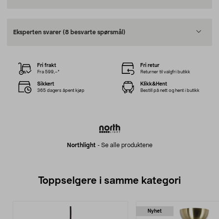
Eksperten svarer
(8 besvarte spørsmål)
Fri frakt
Fri retur
Fra 599,–*
Returner til valgfri butikk
Sikkert
Klikk&Hent
365 dagers åpent kjøp
Bestill på nett og hent i butikk
Northlight
-
Se alle produktene
Toppselgere i samme kategori
Nyhet