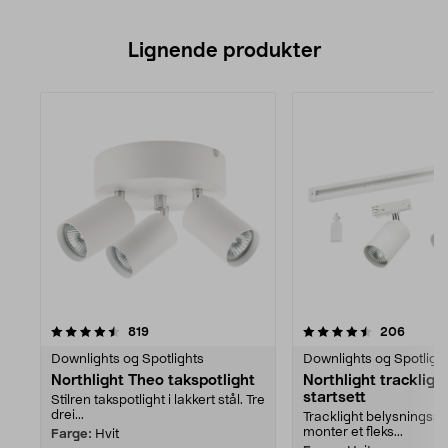
Lignende produkter
4.5av 5 stjerner
anmeldelser
anmeld
819
206
Downlights og Spotlights
Downlights og Spotligh
Northlight Theo takspotlight
Northlight tracklight
startsett
Stilren takspotlight i lakkert stål. Tre
drei...
Tracklight belysningss
monter et fleks...
Farge:
Hvit