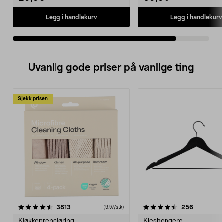
Legg i handlekurv
Legg i handlekurv
Uvanlig gode priser på vanlige ting
Sjekk prisen
4.5av 5 stjerner
anmeldelser
4.5av 5 stjerner
anmeldels
3813
256
(9,97/stk)
Kjøkkenrengjøring
Kleshengere