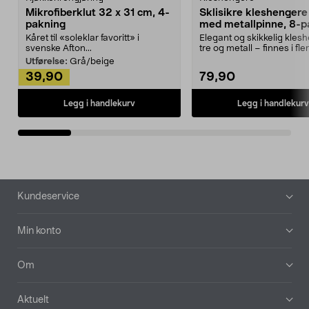
Mikrofiberklut 32 x 31 cm, 4-
Sklisikre kleshengere 
pakning
med metallpinne, 8-p
Kåret til «soleklar favoritt» i
Elegant og skikkelig kles
svenske Afton...
tre og metall – finnes i fle
Kleshe...
Utførelse:
Grå/beige
39,90
79,90
Legg i handlekurv
Legg i handlekurv
Bunntekst
Kundeservice
Min konto
Om
Aktuelt