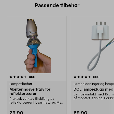
Passende tilbehør
4.5av 5 stjerner
anmeldelser
anmeldel
960
560
Lampetilbehør
Lampeledninger og lamp
Monteringsverktøy for
DCL lampeplugg med 
reflektorpærer
Lampekontakt med 15 cm
påmontert ledning. For bru
Praktisk verktøy til skifting av
f.eks. taklamper som leve.
reflektorpærer i lysarmaturer. Myk
sugekopp - e...
29,90
69,90