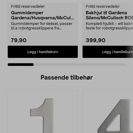
Fritid reservedeler
Fritid reservedeler
Gummidemper
Bakhjul til Gardena
Gardena/Husqvarna/McCullo
Sileno/McCulloch RO
ch/Flymo
Easilife
Gummidemper for deksel, passer
Komplett hjulkit – ett bak
bl.a robotgressklippere fra
feste for robotgressklippe
Gardena, Flymo og McC...
Bakhjul – reserv...
79,90
399,90
Legg i handlekurv
Legg i handlekurv
Passende tilbehør