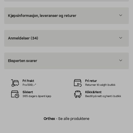
Kjøpsinformasjon, leveranser og returer
Anmeldelser
(34)
Eksperten svarer
Fri frakt
Fri retur
Fra 599,–*
Returner til valgfri butikk
Sikkert
Klikk&Hent
365 dagers åpent kjøp
Bestill på nett og hent i butikk
Orthex
-
Se alle produktene