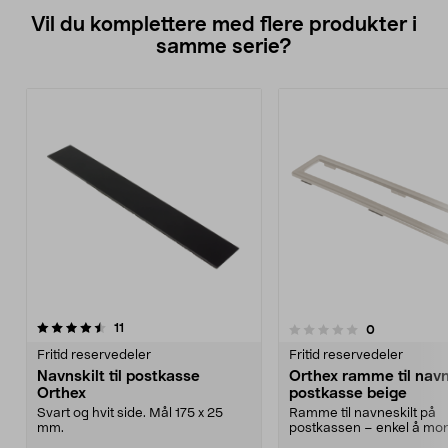
Vil du komplettere med flere produkter i
samme serie?
anmeldelser
11
anmeldelser
0
0.0 av 5 stjerner
Fritid reservedeler
Fritid reservedeler
Navnskilt til postkasse
Orthex ramme til navn
Orthex
postkasse beige
Svart og hvit side. Mål 175 x 25
Ramme til navneskilt på
mm.
postkassen – enkel å mon
Passer til Orthex postkass.