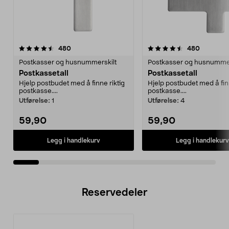
4.5av 5 stjerner
anmeldelser
4.5av 5 stjerner
anmeldel
480
480
Postkasser og husnummerskilt
Postkasser og husnummer
Postkassetall
Postkassetall
Hjelp postbudet med å finne riktig
Hjelp postbudet med å finn
postkasse....
postkasse....
Utførelse:
1
Utførelse:
4
59,90
59,90
Legg i handlekurv
Legg i handlekurv
Reservedeler