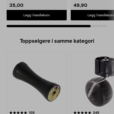
35,00
49,90
Legg i handlekurv
Legg i handlekurv
Toppselgere i samme kategori
5.0 av 5 stjerner
anmeldelser
4.5 av 5 stjerner
anmeldels
105
245