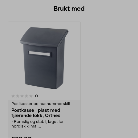
Brukt med
anmeldelser
0
Postkasser og husnummerskilt
Postkasse i plast med
fjærende lokk, Orthex
• Romslig og stabil, laget for
nordisk klima.
• Postkasse i PP-plast og med
fjærende lokk. Bredde: 33 cm,