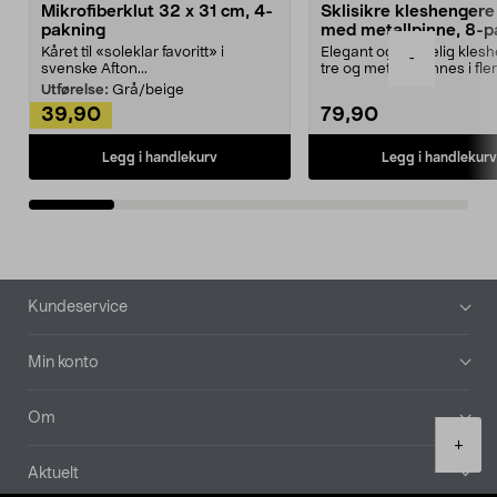
Mikrofiberklut 32 x 31 cm, 4-
Sklisikre kleshengere 
pakning
med metallpinne, 8-p
Kåret til «soleklar favoritt» i
Elegant og skikkelig kles
-
svenske Afton...
tre og metall – finnes i fle
Kleshe...
Utførelse:
Grå/beige
39,90
79,90
Legg i handlekurv
Legg i handlekurv
Bunntekst
Kundeservice
Min konto
Om
Product
+
quantity
Aktuelt