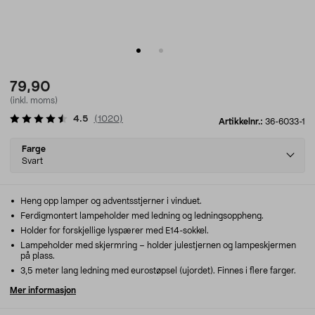
79,90
(inkl. moms)
4.5
(
1020
)
Artikkelnr.:
36-6033-1
Select
Farge
variant
Svart
Heng opp lamper og adventsstjerner i vinduet.
Ferdigmontert lampeholder med ledning og ledningsoppheng.
Holder for forskjellige lyspærer med E14-sokkel.
Lampeholder med skjermring – holder julestjernen og lampeskjermen
på plass.
3,5 meter lang ledning med eurostøpsel (ujordet). Finnes i flere farger.
Mer informasjon