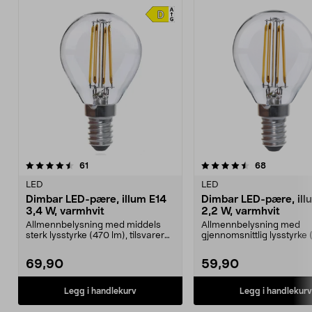
4.5av 5 stjerner
anmeldelser
4.5av 5 stjerner
anmeldelse
61
68
LED
LED
Dimbar LED-pære, illum E14
Dimbar LED-pære, ill
3,4 W, varmhvit
2,2 W, varmhvit
Allmennbelysning med middels
Allmennbelysning med
sterk lysstyrke (470 lm), tilsvarer
gjennomsnittlig lysstyrke 
cirka en 40 W l...
tilsvarer cirka en 25 W...
69,90
59,90
Legg i handlekurv
Legg i handlekurv