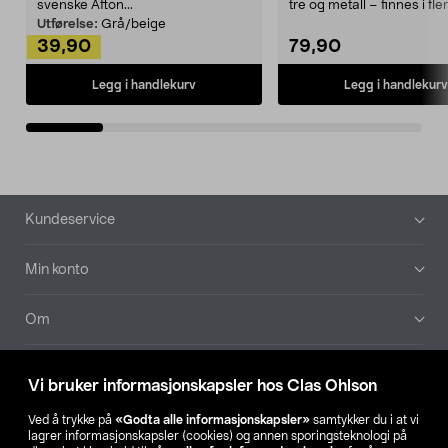
svenske Afton...
tre og metall – finnes i fle
Kleshe...
Utførelse:
Grå/beige
39,90
79,90
Legg i handlekurv
Legg i handlekurv
Bunntekst
Kundeservice
Min konto
Om
Aktuelt
Vi bruker informasjonskapsler hos Clas Ohlson
Våre selskaper
Ved å trykke på
«Godta alle informasjonskapsler»
samtykker du i at vi
lagrer informasjonskapsler (cookies) og annen sporingsteknologi på