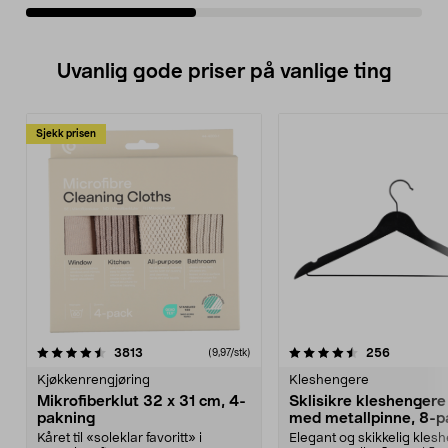
Uvanlig gode priser på vanlige ting
Sjekk prisen
4.5av 5 stjerner
anmeldelser
4.5av 5 stjerner
anmeldels
3813
256
(9,97/stk)
Kjøkkenrengjøring
Kleshengere
Mikrofiberklut 32 x 31 cm, 4-
Sklisikre kleshengere 
pakning
med metallpinne, 8-p
Kåret til «soleklar favoritt» i
Elegant og skikkelig kles