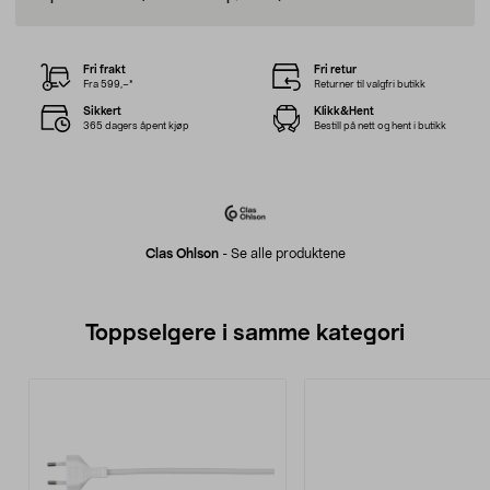
Fri frakt
Fri retur
Fra 599,–*
Returner til valgfri butikk
Sikkert
Klikk&Hent
365 dagers åpent kjøp
Bestill på nett og hent i butikk
Clas Ohlson
-
Se alle produktene
Toppselgere i samme kategori