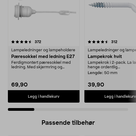
4.5 av 5 stjerner
anmeldelser
4.5 av 5 stjerner
anmeldels
372
312
Lampeledninger og lampeholdere
Lampeledninger og lamp
Pæresokkel med ledning E27
Lampekrok hvit
Ferdigmontert pæresokkel med
Lampekrok i 2-pack. La 
ledning. Med skjermring og
henge ordentlig...
ledningsoppheng (maksvek...
Lengde:
50 mm
69,90
39,90
Legg i handlekurv
Legg i handlekurv
Passende tilbehør