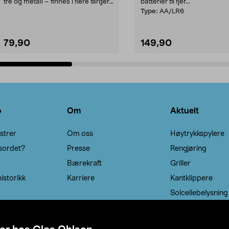
tre og metall – finnes i flere farger.
batterier til fjer...
Kleshe...
Type:
AA/LR6
79,90
149,90
Legg i handlekurv
Legg i handlekurv
o
Om
Aktuelt
strer
Om oss
Høytrykkspylere
sordet?
Presse
Rengjøring
Bærekraft
Griller
istorikk
Karriere
Kantklippere
Solcellebelysning