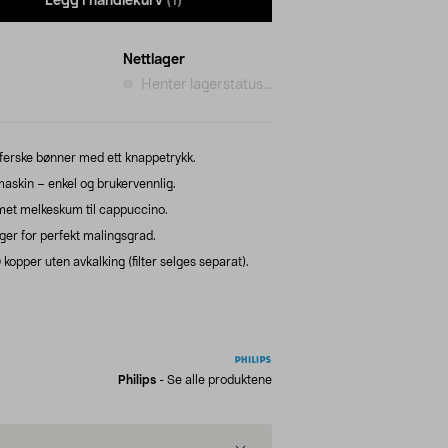
Legg i handlekurv
(1)
Nettlager
Henter lagerstatus...
ferske bønner med ett knappetrykk.
askin – enkel og brukervennlig.
et melkeskum til cappuccino.
ger for perfekt malingsgrad.
kopper uten avkalking (filter selges separat).
Philips
-
Se alle produktene