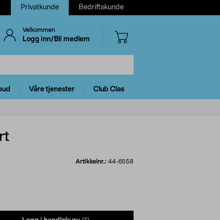
Privatkunde
Bedriftskunde
Velkommen
Logg inn/Bli medlem
bud
Våre tjenester
Club Clas
rt
Artikkelnr.:
44-6558