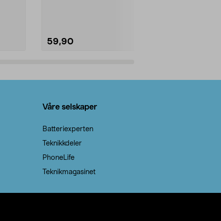
natron – til rengjøring både...
råvarer. Produ
brenner med e
59,90
69,90
Legg i handlekurv
Legg 
Våre selskaper
Batteriexperten
Teknikkdeler
PhoneLife
Teknikmagasinet