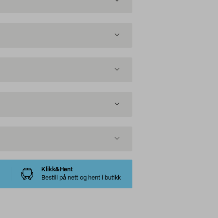
Klikk&Hent
Bestill på nett og hent i butikk