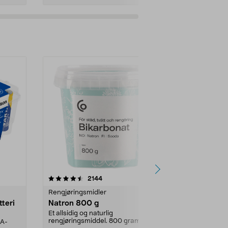
er
4.0av 5 stjerner
anmeldelser
4.5
2144
4
Rengjøringsmidler
Levende lys
tteri
Natron 800 g
Telys steari
prosent ste
Et allsidig og naturlig
rengjøringsmiddel. 800 gram
AA-
100 % stearin