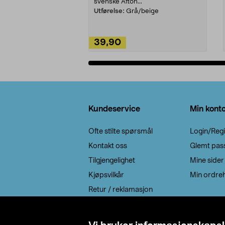
svenske Afton...
Utførelse:
Grå/beige
39,90
Legg i handlekurv
Bunntekst
Kundeservice
Min kont
Ofte stilte spørsmål
Login/Regi
Kontakt oss
Glemt pas
Tilgjengelighet
Mine sider
Kjøpsvilkår
Min ordreh
Retur / reklamasjon
EE-avfall
Cookie policy