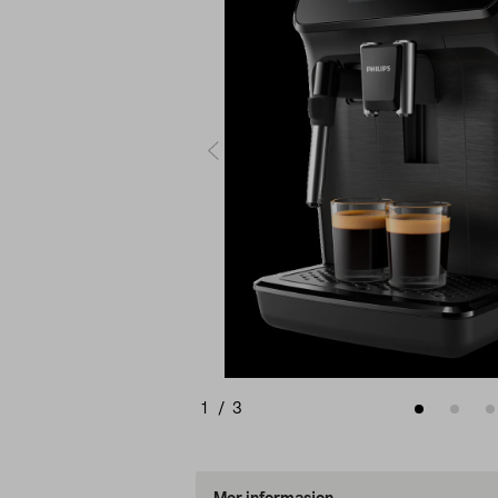
1
/
3