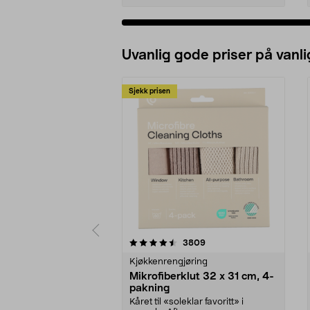
Uvanlig gode priser på vanli
Sjekk prisen
5av 5 stjerner
4.5av 5 stjerner
anmeldelser
3809
Kjøkkenrengjøring
Mikrofiberklut 32 x 31 cm, 4-
pakning
Kåret til «soleklar favoritt» i