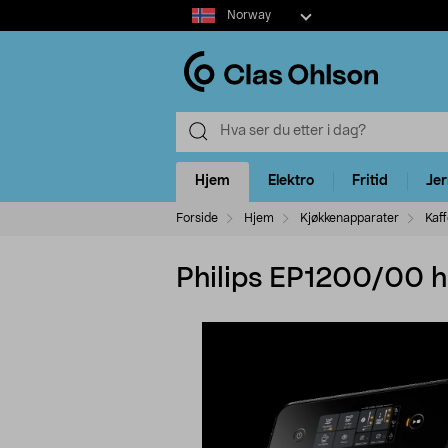
Select
Norway
market
Hjem
Elektro
Fritid
Je
Forside
Hjem
Kjøkkenapparater
Kaf
Philips EP1200/00 h