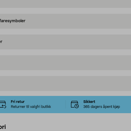
 faresymboler
er
Fri retur
Sikkert
Returner til valgfri butikk
365 dagers åpent kjøp
ri