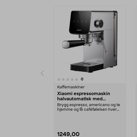
4.5 av 5 stjerner
anmeldelser
0
0 av 5 stjerner
Kaffemaskiner
Xiaomi espressomaskin
halvautomatisk med
melkeskummer
Brygg espresso, americano og te
hjemme og få caféfølelsen hver
dag. Xiaomi espre...
1249,00