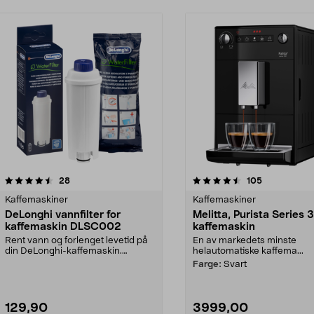
4.5 av 5 stjerner
anmeldelser
anmeldelser
28
105
0.0 av 5 stjerner
Kaffemaskiner
Kaffemaskiner
DeLonghi vannfilter for
Melitta, Purista Series
kaffemaskin DLSC002
kaffemaskin
Rent vann og forlenget levetid på
En av markedets minste
din DeLonghi-kaffemaskin.
helautomatiske kaffema...
DeLonghi DLSC002 van...
Farge:
Svart
129,90
3999,00