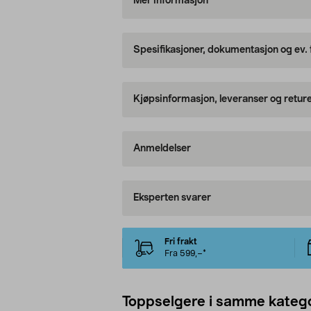
Mer informasjon
Spesifikasjoner, dokumentasjon og ev.
Kjøpsinformasjon, leveranser og retur
Anmeldelser
Eksperten svarer
Fri frakt
Fra 599,–*
Toppselgere i samme katego