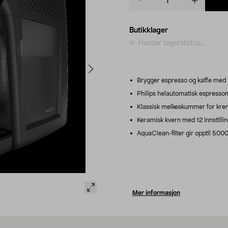
quantity
Butikklager
Henter lagerstatus...
Brygger espresso og kaffe med 
Philips helautomatisk espressom
Klassisk melkeskummer for krem
Keramisk kvern med 12 innstillin
AquaClean-filter gir opptil 5000 
Mer informasjon