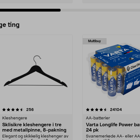
ge ting
Multibuy
4.5av 5 stjerner
anmeldelser
4.5av 5 stjerner
anmeldels
256
24104
Kleshengere
AA-batterier
Sklisikre kleshengere i tre
Varta Longlife Power ba
med metallpinne, 8-pakning
24 pk
Elegant og skikkelig kleshenger av
Svanemerkede AA- eller A